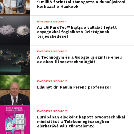
9 millió forinttal támogatta a dunaújvárosi
kórházat a Hankook
E-EGÉSZSÉGÜGY
Az LG PuroTec™ hajtja a vállalat fejlett
anyagokkal foglalkozó üzletágának
terjeszkedését
E-EGÉSZSÉGÜGY
A Technogym és a Google új szintre emeli
az okos fitnesztechnológiát
E-EGÉSZSÉGÜGY
Elhunyt dr. Paulin Ferenc professzor
E-EGÉSZSÉGÜGY
Európában elsőként kapott orvostechnikai
minősítést a Telekom egészségben
elérhetővé vált tünetelemző