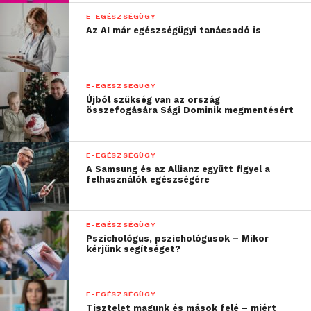
E-EGÉSZSÉGÜGY
Az AI már egészségügyi tanácsadó is
E-EGÉSZSÉGÜGY
Újból szükség van az ország
összefogására Sági Dominik megmentésért
„A gyógyszeres terápia
folytatásával
E-EGÉSZSÉGÜGY
A Samsung és az Allianz együtt figyel a
megelőzhető az asztmás
felhasználók egészségére
betegek állapotromlása,
ezzel pedig elkerülhető
E-EGÉSZSÉGÜGY
Pszichológus, pszichológusok – Mikor
egy esetleges kórházi
kérjünk segítséget?
kezelés”
E-EGÉSZSÉGÜGY
– magyarázta a szakorvos.
Tisztelet magunk és mások felé – miért