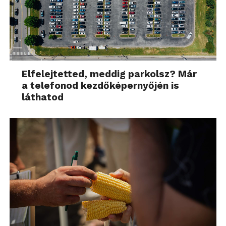
Elfelejtetted, meddig parkolsz? Már
a telefonod kezdőképernyőjén is
láthatod