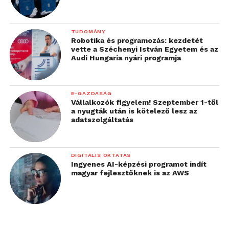
TUDOMÁNY
Robotika és programozás: kezdetét
vette a Széchenyi István Egyetem és az
Audi Hungaria nyári programja
E-GAZDASÁG
Vállalkozók figyelem! Szeptember 1-től
a nyugták után is kötelező lesz az
adatszolgáltatás
DIGITÁLIS OKTATÁS
Ingyenes AI-képzési programot indít
magyar fejlesztőknek is az AWS