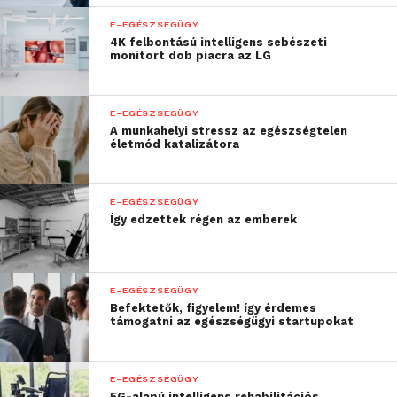
eredményezheti.
E-EGÉSZSÉGÜGY
4K felbontású intelligens sebészeti
Dr. Tamási Lilla hozzátette, mivel a jól beállított
monitort dob piacra az LG
asztmásoknak is szükségük lehet kontrollra a
járvány ideje alatt, tartsák folyamatosan a kapcsolatot
E-EGÉSZSÉGÜGY
az orvosukkal, és a megelőzés érdekében még
A munkahelyi stressz az egészségtelen
jobban figyeljenek oda az egészséges életmódra.
életmód katalizátora
E-EGÉSZSÉGÜGY
Így edzettek régen az emberek
E-EGÉSZSÉGÜGY
Befektetők, figyelem! így érdemes
támogatni az egészségügyi startupokat
E-EGÉSZSÉGÜGY
5G-alapú intelligens rehabilitációs