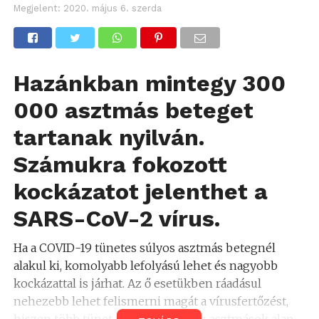
Megjelent:
2020. május 6. szerda
Hazánkban mintegy 300
000 asztmás beteget
tartanak nyilván.
Számukra fokozott
kockázatot jelenthet a
SARS-CoV-2 vírus.
Ha a COVID-19 tünetes súlyos asztmás betegnél
alakul ki, komolyabb lefolyású lehet és nagyobb
kockázattal is járhat. Az ő esetükben ráadásul
nehezebb lehet felismerni magát a vírusfertőzést,