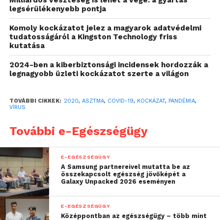
Milliárdos veszteség is lehet a vége: a gyártás
Légzéspathológiai Szekció Elnöke kiemelte: ma már
legsérülékenyebb pontja
ez a leggyakoribb krónikus betegség gyerekek
Komoly kockázatot jelez a magyarok adatvédelmi
körében. Az asztma, mint alapbetegség, aktív légúti
tudatosságáról a Kingston Technology friss
gyulladás esetén (vagyis ha a beteg nem használja
kutatása
megfelelően az inhalatív a gyógyszereit vagy
2024-ben a kiberbiztonsági incidensek hordozzák a
alulkezelt, illetve súlyos asztmás) hajlamosíthat a
legnagyobb üzleti kockázatot szerte a világon
fertőzésekkel, így például a SARS-CoV-2 vírussal
szembeni fokozott fogékonyságra.
TOVÁBBI CIKKEK:
2020
,
ASZTMA
,
COVID-19
,
KOCKÁZAT
,
PANDÉMIA
,
VÍRUS
Az asztmások bázisterápiáját a direkt a légutakban
ható, a légutak gyulladását csökkentő inhalációs
További e-Egészségügy
kortikoszteroidok képezik. A szakmai szervezetek
hangsúlyozzák, hogy a betegek – köztük a
E-EGÉSZSÉGÜGY
tünetmentesek is – továbbra is használják ezeket a
A Samsung partnereivel mutatta be az
összekapcsolt egészség jövőképét a
gyógyszereket az orvosuk által előírt módon és
Galaxy Unpacked 2026 eseményen
dózisban.
E-EGÉSZSÉGÜGY
Középpontban az egészségügy – több mint