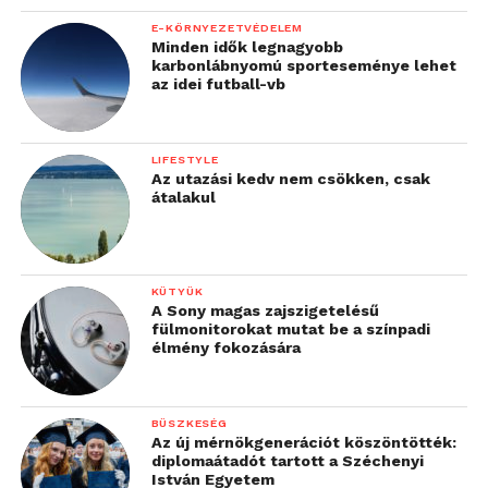
E-KÖRNYEZETVÉDELEM
Minden idők legnagyobb
karbonlábnyomú sporteseménye lehet
az idei futball-vb
LIFESTYLE
Az utazási kedv nem csökken, csak
átalakul
KÜTYÜK
A Sony magas zajszigetelésű
fülmonitorokat mutat be a színpadi
élmény fokozására
BÜSZKESÉG
Az új mérnökgenerációt köszöntötték:
diplomaátadót tartott a Széchenyi
István Egyetem