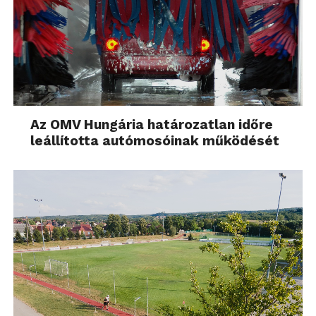
Az OMV Hungária határozatlan időre
leállította autómosóinak működését