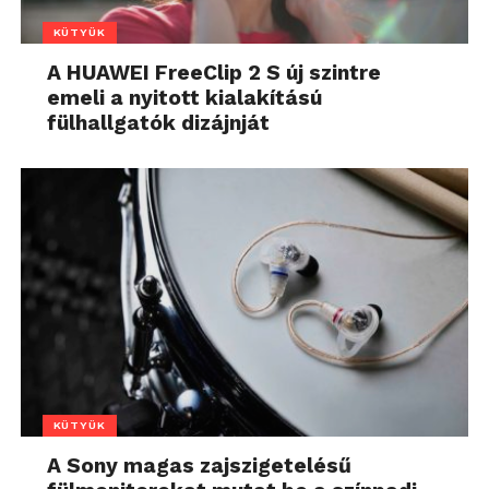
KÜTYÜK
A HUAWEI FreeClip 2 S új szintre
emeli a nyitott kialakítású
fülhallgatók dizájnját
KÜTYÜK
A Sony magas zajszigetelésű