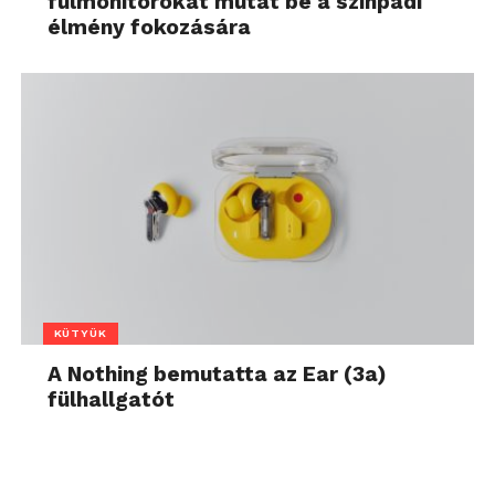
fülmonitorokat mutat be a színpadi
élmény fokozására
KÜTYÜK
A Nothing bemutatta az Ear (3a)
fülhallgatót