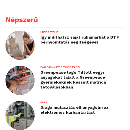
Népszerű
LIFESTYLE
Így indíthatsz saját ruhamárkát a DTF
bérnyomtatás segítségével
E-KÖRNYEZETVÉDELEM
Greenpeace logo Tiltott vegyi
anyagokat talált a Greenpeace
gyermekeknek készült matrica
tetoválásokban
IPAR
Drága mulasztás elhanyagolni az
elektromos karbantartást