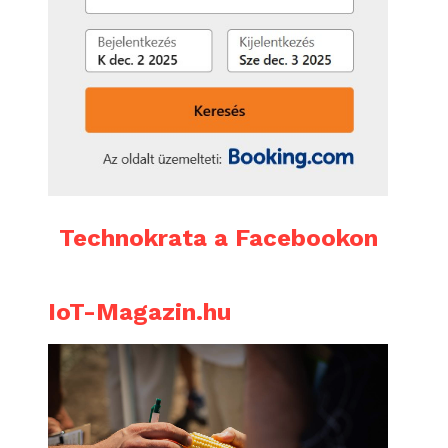
Technokrata a Facebookon
IoT-Magazin.hu