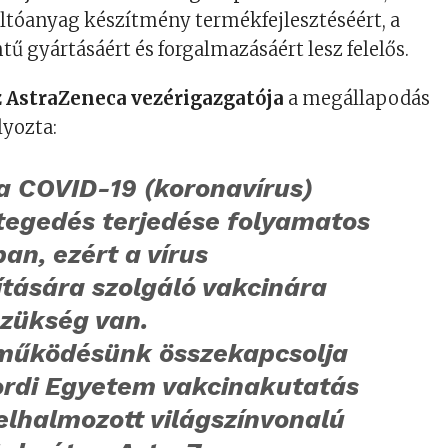
ltóanyag készítmény termékfejlesztéséért, a
tű gyártásáért és forgalmazásáért lesz felelős.
az AstraZeneca vezérigazgatója
a megállapodás
yozta:
a COVID-19 (koronavírus)
egedés terjedése folyamatos
ban, ezért a vírus
tására szolgáló vakcinára
szükség van.
működésünk összekapcsolja
ordi Egyetem vakcinakutatás
elhalmozott világszínvonalú