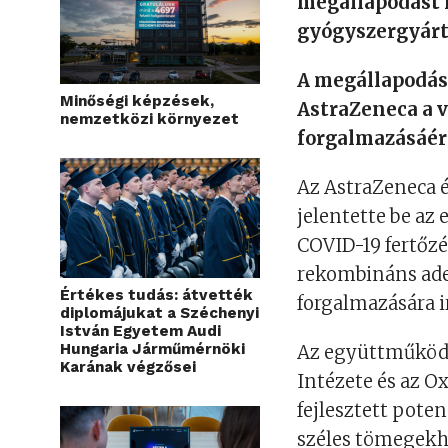
megállapodást 
gyógyszergyártó
A megállapodás
Minőségi képzések,
AstraZeneca a v
nemzetközi környezet
forgalmazásáért
Az AstraZeneca é
jelentette be az
COVID-19 fertőzé
rekombináns aden
Értékes tudás: átvették
forgalmazására 
diplomájukat a Széchenyi
István Egyetem Audi
Hungaria Járműmérnöki
Az együttműködé
Karának végzősei
Intézete és az Ox
fejlesztett pote
széles tömegekhe