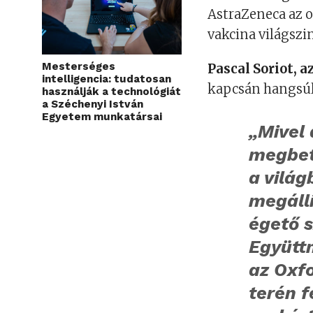
AstraZeneca az o
vakcina világszin
Mesterséges
Pascal Soriot, 
intelligencia: tudatosan
kapcsán hangsúl
használják a technológiát
a Széchenyi István
Egyetem munkatársai
„Mivel 
megbet
a világ
megállí
égető 
Együtt
az Oxf
terén f