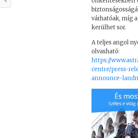
önkéntesekben v
biztonságosságát
várhatóak, míg a
kerülhet sor.
A teljes angol n
olvasható:
https://www.ast
centre/press-re
announce-landm