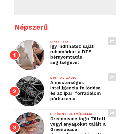
Népszerű
LIFESTYLE
Így indíthatsz saját
ruhamárkát a DTF
bérnyomtatás
segítségével
DIGITALIZÁCIÓ
A mesterséges
intelligencia fejlődése
és az ipari forradalom
párhuzamai
E-KÖRNYEZETVÉDELEM
Greenpeace logo Tiltott
vegyi anyagokat talált a
Greenpeace