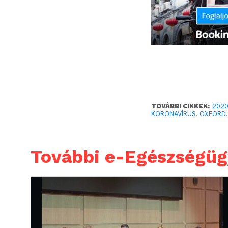
TOVÁBBI CIKKEK:
202
KORONAVÍRUS
,
OXFORD
További e-Egészségüg