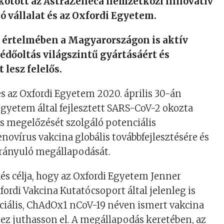
kötött az AstraZeneca nemzetközi innovatív
 vállalat és az Oxfordi Egyetem.
 értelmében a
Magyarországon is aktív
édőoltás világszintű gyártásáért és
 lesz felelős.
s az Oxfordi Egyetem 2020. április 30-án
 egyetem által fejlesztett SARS-CoV-2 okozta
s megelőzését szolgáló potenciális
ovírus vakcina globális továbbfejlesztésére és
irányuló megállapodását.
s célja, hogy az Oxfordi Egyetem Jenner
fordi Vakcina Kutatócsoport által jelenleg is
nciális, ChAdOx1 nCoV-19 néven ismert vakcina
z juthasson el. A megállapodás keretében, az