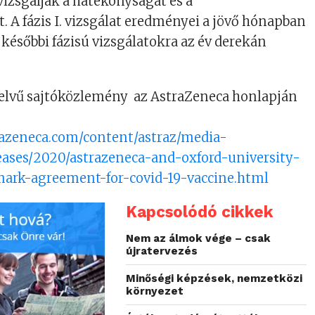
izsgálják a hatékonyságát és a
. A fázis I. vizsgálat eredményei a jövő hónapban
 későbbi fázisú vizsgálatokra az év derekán
yelvű sajtóközlemény az AstraZeneca honlapján
razeneca.com/content/astraz/media-
leases/2020/astrazeneca-and-oxford-university-
ark-agreement-for-covid-19-vaccine.html
Kapcsolódó cikkek
Nem az álmok vége – csak
újratervezés
Minőségi képzések, nemzetközi
környezet