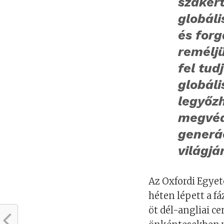
szakér
globáli
és forg
reméljü
fel tud
globáli
legyőzh
megvéd
generá
világjá
Az Oxfordi Egyete
héten lépett a fá
öt dél-angliai c