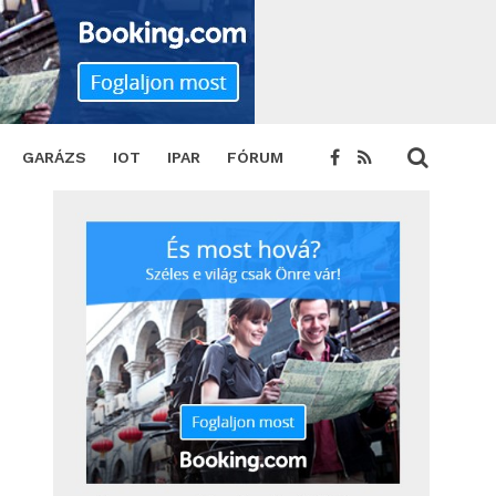
AstraZeneca és az Oxfordi Egyetem
SHARE
TWEET
GARÁZS
IOT
IPAR
FÓRUM