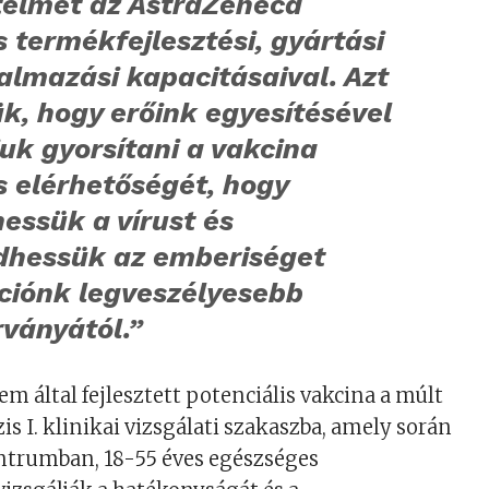
telmét az AstraZeneca
s termékfejlesztési, gyártási
almazási kapacitásaival. Azt
k, hogy erőink egyesítésével
juk gyorsítani a vakcina
s elérhetőségét, hogy
essük a vírust és
hessük az emberiséget
ciónk legveszélyesebb
rványától.”
m által fejlesztett potenciális vakcina a múlt
zis I. klinikai vizsgálati szakaszba, amely során
entrumban, 18-55 éves egészséges