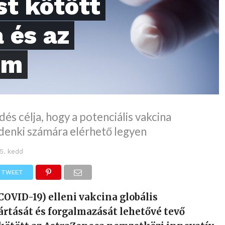
t kötött
 és az
em
s célja, hogy a potenciális vakcina
ndenki számára elérhető legyen
5. kedd
TWEET
COVID-19) elleni vakcina globális
yártását és forgalmazását lehetővé tevő