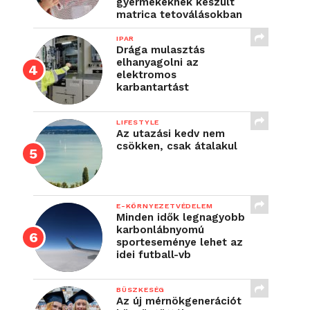
gyermekeknek készült
matrica tetoválásokban
IPAR
Drága mulasztás
elhanyagolni az
elektromos
karbantartást
LIFESTYLE
Az utazási kedv nem
csökken, csak átalakul
E-KÖRNYEZETVÉDELEM
Minden idők legnagyobb
karbonlábnyomú
sporteseménye lehet az
idei futball-vb
BÜSZKESÉG
Az új mérnökgenerációt