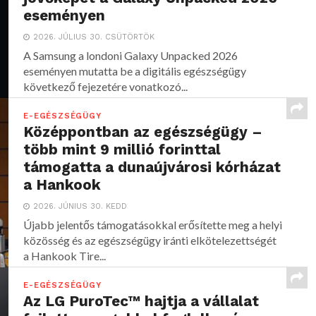
eseményen
2026. JÚLIUS 30. CSÜTÖRTÖK
A Samsung a londoni Galaxy Unpacked 2026
eseményen mutatta be a digitális egészségügy
következő fejezetére vonatkozó...
E-EGÉSZSÉGÜGY
Középpontban az egészségügy –
több mint 9 millió forinttal
támogatta a dunaújvárosi kórházat
a Hankook
2026. JÚNIUS 30. KEDD
Újabb jelentős támogatásokkal erősítette meg a helyi
közösség és az egészségügy iránti elkötelezettségét
a Hankook Tire...
E-EGÉSZSÉGÜGY
Az LG PuroTec™ hajtja a vállalat