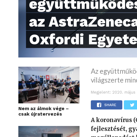
együttműködés
az AstraZeneca
Oxfordi Egyet
Az együttműködé
világszerte mi
Megjelent:
2020. május 
SHARE
Nem az álmok vége –
csak újratervezés
A koronavírus (
fejlesztését, g