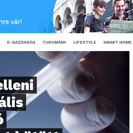
is gyártását célzó együttműködést kötött az 
E-GAZDASÁG
TUDOMÁNY
LIFESTYLE
SMART HOME
lleni
ális
ó