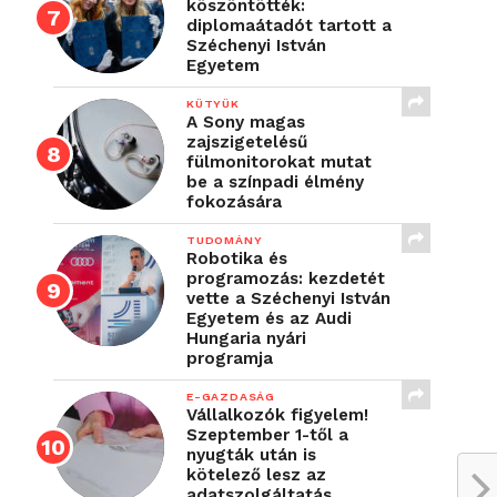
köszöntötték:
diplomaátadót tartott a
Széchenyi István
Egyetem
KÜTYÜK
A Sony magas
zajszigetelésű
fülmonitorokat mutat
be a színpadi élmény
fokozására
TUDOMÁNY
Robotika és
programozás: kezdetét
vette a Széchenyi István
Egyetem és az Audi
Hungaria nyári
programja
E-GAZDASÁG
Vállalkozók figyelem!
Szeptember 1-től a
nyugták után is
kötelező lesz az
adatszolgáltatás