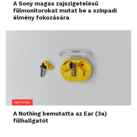
A Sony magas zajszigetelésű
fülmonitorokat mutat be a színpadi
élmény fokozására
KÜTYÜK
A Nothing bemutatta az Ear (3a)
fülhallgatót