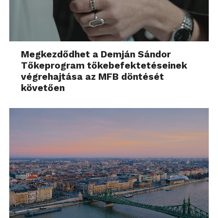
Megkezdődhet a Demján Sándor
Tőkeprogram tőkebefektetéseinek
végrehajtása az MFB döntését
követően