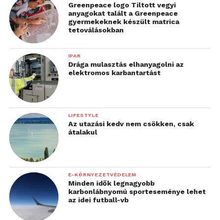
elvárásnak számítanak, ahogyan a professzionális
Greenpeace logo Tiltott vegyi
német nyelvű kommunikáció és a részletes előzetes
anyagokat talált a Greenpeace
gyermekeknek készült matrica
átvilágítás is. A tapasztalatok szerint sok német
tetoválásokban
vállalat olyan partnereket keres, akik bizonyítottan
képesek megfelelni az IT–OT biztonsági
IPAR
követelményeknek.
Drága mulasztás elhanyagolni az
elektromos karbantartást
„Meggyőződésünk, hogy
az informatikai
LIFESTYLE
infrastruktúra ma már
Az utazási kedv nem csökken, csak
átalakul
éppolyan létfontosságú a
gyártásban, mint az áram
vagy a víz. A skandináv
E-KÖRNYEZETVÉDELEM
Minden idők legnagyobb
régió fejlett ipari
karbonlábnyomú sporteseménye lehet
az idei futball-vb
környezete ideális terep a