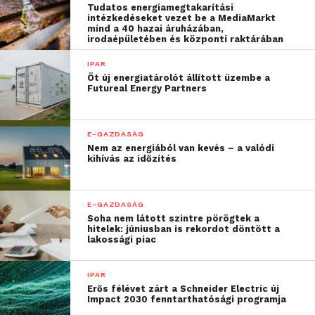
„papírnak” gondolnak
Tudatos energiamegtakarítási
intézkedéseket vezet be a MediaMarkt
mind a 40 hazai áruházában,
Bár a NIS2 irányelv 2024–2025-ben egyre nagyobb
irodaépületében és központi raktárában
hangsúlyt kapott, sok vállalat továbbra is kivár.
IPAR
Öt új energiatárolót állított üzembe a
Futureal Energy Partners
„A NIS2-t még mindig
sokan látják egy
E-GAZDASÁG
adminisztratív
Nem az energiából van kevés – a valódi
kötelezettségnek, pedig
kihívás az időzítés
valós kibervédelmi
intézkedéseket ír elő. A
E-GAZDASÁG
Soha nem látott szintre pörögtek a
beszállítói láncokban
hitelek: júniusban is rekordot döntött a
lakossági piac
pedig egyre nagyobb a
nyomás, hiszen a külföldi
IPAR
Erős félévet zárt a Schneider Electric új
partnerek már nem
Impact 2030 fenntarthatósági programja