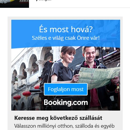
működnek, kevés a valós időben monitorozott elem,
a támadás észlelése késik, egy-egy incidens azonnali
gyártásleállást okoz. Az OMIKRON Informatika Kft.
az IT–OT híd megteremtésére építette új
szolgáltatási portfólióját. Az IKARUS Security
Software-rel kialakított stratégiai partnerség révén
az OMIKRON Magyarországon teszi elérhetővé az
IKARUS bevált, NIS2-kompatibilis OT biztonsági
megoldásait: a helyi, tanúsított mérnöki csapat
biztosítja a bevezetést és a támogatást, a háttérben
pedig az IKARUS ipari kiberbiztonsági tapasztalata
és minőségbiztosítása áll.
„Sokan azért nem lépnek,
mert korábban rossz
tapasztalatuk volt,
ugyanis az OT-