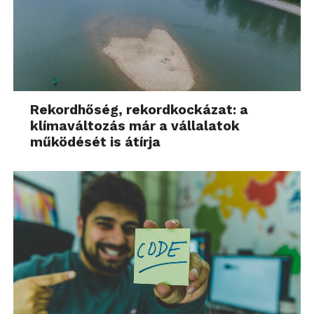
– fogalmaz Nagy Csaba.
További friss híreket talál a
Technokrata
főoldalán!
Csatlakozzon hozzánk a
Facebookon
is!
Rekordhőség, rekordkockázat: a
klímaváltozás már a vállalatok
működését is átírja