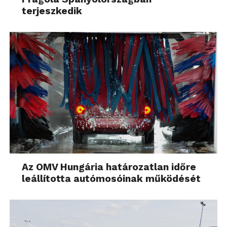
terjeszkedik
Az OMV Hungária határozatlan időre
leállította autómosóinak működését