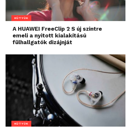
KÜTYÜK
A HUAWEI FreeClip 2 S új szintre
emeli a nyitott kialakítású
fülhallgatók dizájnját
KÜTYÜK