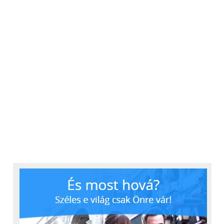
nem két külön világ. A
fenyegetések mindkettőt
elérik, ezért a
védelemnek is
egységesnek kell lennie”
– emeli ki Nagy Csaba.
Átláthatóság és integráció: a
modern IT–OT környezet
kihívásai
Az OMIKRON Informatika szerint a kiberbiztonság
alapja minden esetben az átláthatóság, tehát
pontosan látni kell, hogy hogyan működik a teljes
vállalati infrastruktúra, legyen szó irodai IT-
rendszerekről vagy a termelést irányító OT-