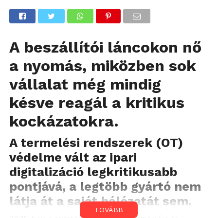
A beszállítói láncokon nő
a nyomás, miközben sok
vállalat még mindig
késve reagál a kritikus
kockázatokra.
A termelési rendszerek (OT)
védelme vált az ipari
digitalizáció legkritikusabb
pontjává, a legtöbb gyártó nem
látja át a saját hálózatát sem.
TOVÁBB