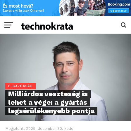
E-GAZDASÁG
Milliárdos veszteség is
lehet a vége: a gyártás
legsérülékenyebb pontja
Megjelent:
2025. december 30. kedd