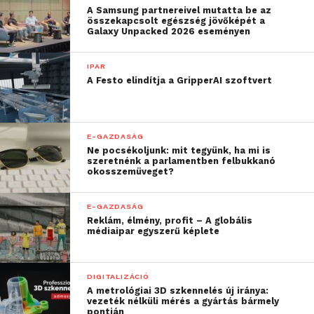
A Samsung partnereivel mutatta be az
javításában is
összekapcsolt egészség jövőképét a
Galaxy Unpacked 2026 eseményen
végigvisszük a
folyamatot. Adatalapú
IPAR
A Festo elindítja a GripperAI szoftvert
priorizálást adunk a
cégek kezébe”
E-GAZDASÁG
– teszi hozzá.
Ne pocsékoljunk: mit tegyünk, ha mi is
szeretnénk a parlamentben felbukkanó
okosszemüveget?
IT és OT: két világ, egyre több
közös fenyegetés
E-GAZDASÁG
Reklám, élmény, profit – A globális
Az OT-környezeteket korábban szigetként kezelték,
médiaipar egyszerű képlete
de a digitalizáció miatt ma már elkerülhetetlenül
összekapcsolódnak az IT-rendszerekkel. Míg az IT-
DIGITALIZÁCIÓ
környezetekben a kibervédelmi érettség magasabb,
A metrológiai 3D szkennelés új iránya:
addig az OT-rendszerekben régi protokollok
vezeték nélküli mérés a gyártás bármely
pontján