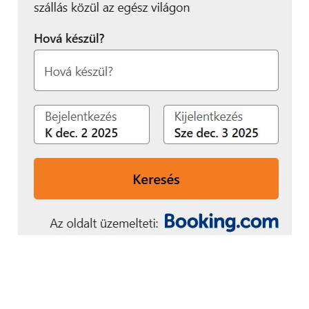
biztonságot vagy túl
bonyolultnak, vagy
kivitelezhetetlennek
hitték. Mi azt mutatjuk
meg, hogy ez igenis
megoldható, és működik”
– mondja Nagy Csaba.
Nemzetközi szinten is egyre
erősebb elvárás az OT-
biztonság: skandináv és német
piaci tapasztalatok
A kiberbiztonsági követelmények nemcsak