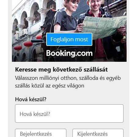
elemekről. A vállalat gyakorlatában a felmérés célja
nem csupán a sérülékenységek feltárása, hanem az,
hogy a cégek valós képet kapjanak arról, hol vannak
veszélyek, hol akad meg a hatékonyság, és milyen
fejlesztések teremtenek valódi üzleti előnyt.
Az IT-környezetben ez elsősorban a hozzáférések,
az üzemeltetés, a biztonsági megoldások és a
rendszerérettség vizsgálatát jelenti, vagyis azt, hogy
a mindennapi működés mennyire ellenálló egy
váratlan hibával vagy támadással szemben. Az OT-
nél a fő fókusz a hálózat elemeinek feltérképezése, a
rejtett protokollok, legacy rendszerek és valós idejű
gyártási környezetből eredő kockázatok azonosítása.
A két világ metszetében az integrált biztonsági
modell a cél, egy olyan működés kialakítása, ahol az
IT és az OT nem különálló rendszerek, hanem