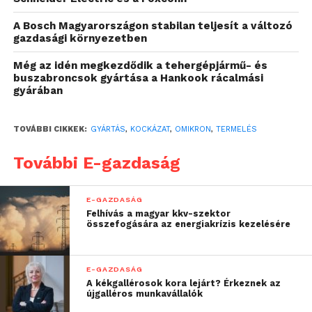
történhet meg «. Ez
A Bosch Magyarországon stabilan teljesít a változó
egészen addig tart, amíg
gazdasági környezetben
meg nem történik a baj.
Még az idén megkezdődik a tehergépjármű- és
buszabroncsok gyártása a Hankook rácalmási
Sok esetben nincs valódi
gyárában
felkészülés, és csak a
probléma
TOVÁBBI CIKKEK:
GYÁRTÁS
,
KOCKÁZAT
,
OMIKRON
,
TERMELÉS
bekövetkezésekor
További E-gazdaság
kezdődik a pánik”
E-GAZDASÁG
Felhívás a magyar kkv-szektor
– fogalmaz Nagy Csaba, az OMIKRON Informatika
összefogására az energiakrízis kezelésére
Kft. ügyvezetője.
„Az OT-rendszerekben
E-GAZDASÁG
A kékgallérosok kora lejárt? Érkeznek az
jóval nagyobbak a
újgalléros munkavállalók