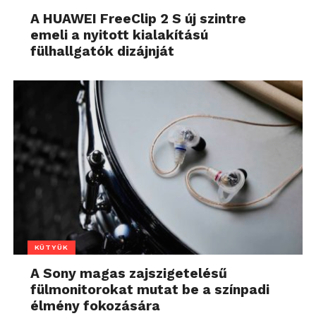
A HUAWEI FreeClip 2 S új szintre
emeli a nyitott kialakítású
fülhallgatók dizájnját
KÜTYÜK
A Sony magas zajszigetelésű
fülmonitorokat mutat be a színpadi
élmény fokozására