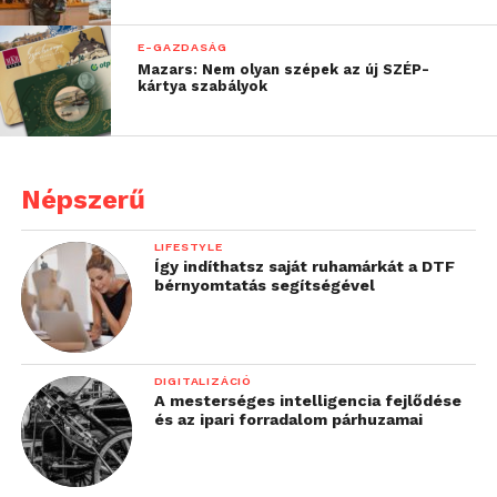
E-GAZDASÁG
Mazars: Nem olyan szépek az új SZÉP-
kártya szabályok
Népszerű
LIFESTYLE
Így indíthatsz saját ruhamárkát a DTF
bérnyomtatás segítségével
DIGITALIZÁCIÓ
A mesterséges intelligencia fejlődése
és az ipari forradalom párhuzamai