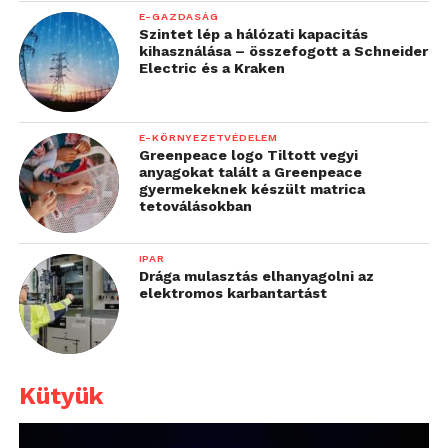
E-GAZDASÁG
Szintet lép a hálózati kapacitás
kihasználása – összefogott a Schneider
Electric és a Kraken
E-KÖRNYEZETVÉDELEM
Greenpeace logo Tiltott vegyi
anyagokat talált a Greenpeace
gyermekeknek készült matrica
tetoválásokban
IPAR
Drága mulasztás elhanyagolni az
elektromos karbantartást
Kütyük