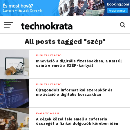
All posts tagged "szép"
DIGITALIZÁCIÓ
Innováció a digitális fizetésekben, a K&H új
szintre emeli a SZÉP-kártyát
DIGITALIZÁCIÓ
Újragondolt informatikai szerepkör és
motiváció a digitális korszakban
E-GAZDASÁG
A cégek közel fele emeli a cafeteria
összegét a fizikai dolgozók körében idén