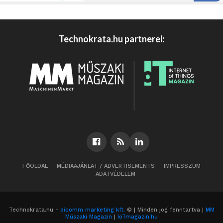
Technokrata.hu partnerei:
FŐOLDAL
MÉDIAAJÁNLAT / ADVERTISEMENTS
IMPRESSZUM
ADATVÉDELEM
Technokrata.hu -
dicomm marketing kft.
© | Minden jog fenntartva |
MM
Műszaki Magazin
|
IoTmagazin.hu