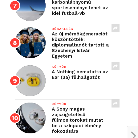
karbonlábnyomú
sporteseménye lehet az
idei futball-vb
BÜSZKESÉG
Az új mérnökgenerációt
köszöntötték:
diplomaátadót tartott a
Széchenyi István
Egyetem
KÜTYÜK
A Nothing bemutatta az
Ear (3a) fülhallgatót
KÜTYÜK
A Sony magas
zajszigetelésű
fülmonitorokat mutat
be a színpadi élmény
fokozására