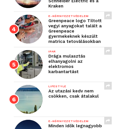
Schneider Electric és a
Kraken
E-KÖRNYEZETVÉDELEM
Greenpeace logo Tiltott
vegyi anyagokat talált a
Greenpeace
gyermekeknek készült
matrica tetoválásokban
IPAR
Drága mulasztás
elhanyagolni az
elektromos
karbantartást
LIFESTYLE
Az utazási kedv nem
csökken, csak átalakul
E-KÖRNYEZETVÉDELEM
Minden idők legnagyobb