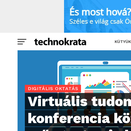
Virtuális tudományos konferencia köz
KÜTYÜK
DIGITÁLIS OKTATÁS
Virtuális tud
konferencia kö