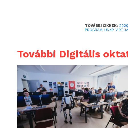
TOVÁBBI CIKKEK:
202
PROGRAM
,
UNKP
,
VIRTU
További Digitális okta