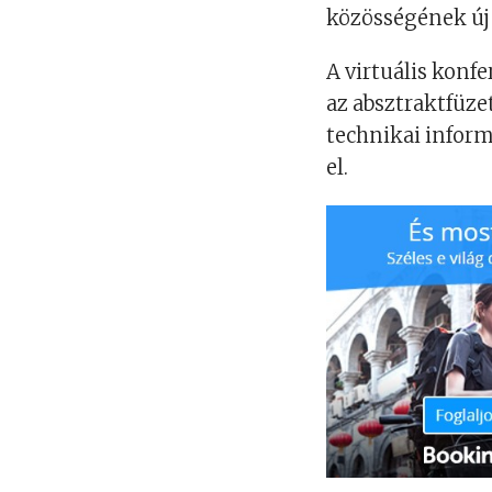
közösségének új 
A virtuális konfe
az absztraktfüze
technikai inform
el.