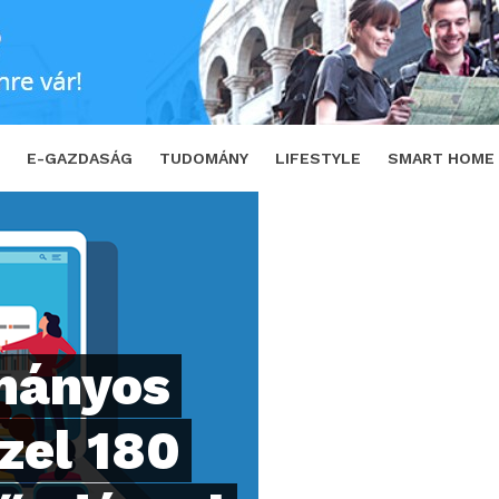
el 180 műegyetemi előadással
SHARE
E-GAZDASÁG
TUDOMÁNY
LIFESTYLE
SMART HOME
ományos
zel 180