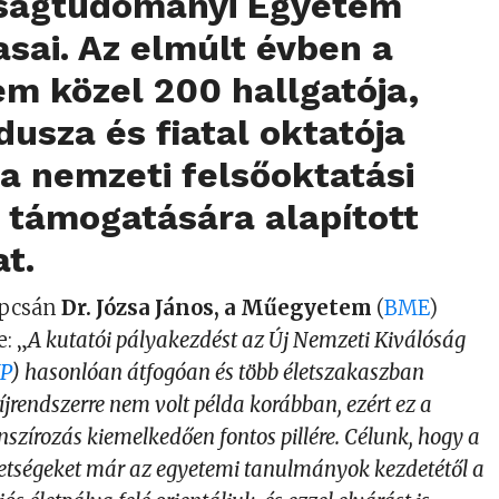
ságtudományi Egyetem
asai. Az elmúlt évben a
m közel 200 hallgatója,
usza és fiatal oktatója
 a nemzeti felsőoktatási
 támogatására alapított
at.
apcsán
Dr. Józsa János, a Műegyetem
(
BME
)
: „
A kutatói pályakezdést az Új Nemzeti Kiválóság
P
) hasonlóan átfogóan és több életszakaszban
jrendszerre nem volt példa korábban, ezért ez a
szírozás kiemelkedően fontos pillére. Célunk, hogy a
etségeket már az egyetemi tanulmányok kezdetétől a