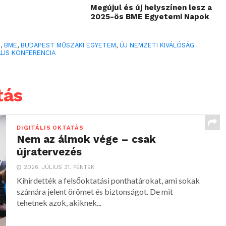
Megújul és új helyszínen lesz a
2025-ös BME Egyetemi Napok
0
,
BME
,
BUDAPEST MŰSZAKI EGYETEM
,
ÚJ NEMZETI KIVÁLÓSÁG
ÁLIS KONFERENCIA
tás
DIGITÁLIS OKTATÁS
Nem az álmok vége – csak
újratervezés
2026. JÚLIUS 31. PÉNTEK
Kihirdették a felsőoktatási ponthatárokat, ami sokak
számára jelent örömet és biztonságot. De mit
tehetnek azok, akiknek...