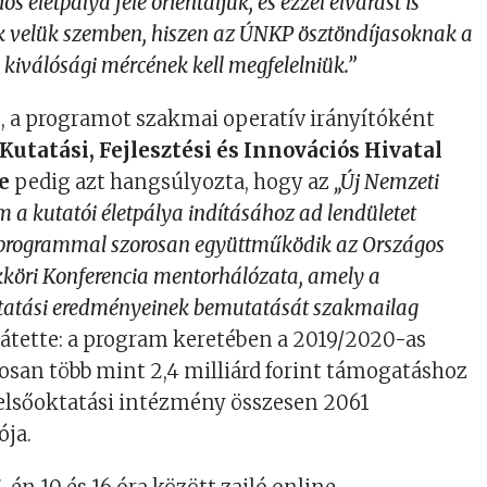
ós életpálya felé orientáljuk, és ezzel elvárást is
velük szemben, hiszen az ÚNKP ösztöndíjasoknak a
 kiválósági mércének kell megfelelniük.”
n
, a programot szakmai operatív irányítóként
utatási, Fejlesztési és Innovációs Hivatal
e
pedig azt hangsúlyozta, hogy az
„Új Nemzeti
 a kutatói életpálya indításához ad lendületet
A programmal szorosan együttműködik az Országos
öri Konferencia mentorhálózata, amely a
utatási eredményeinek bemutatását szakmailag
tette: a program keretében a 2019/2020-as
san több mint 2,4 milliárd forint támogatáshoz
felsőoktatási intézmény összesen 2061
ója.