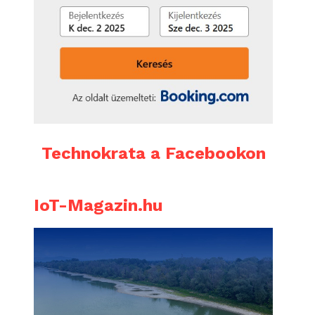
Technokrata a Facebookon
IoT-Magazin.hu