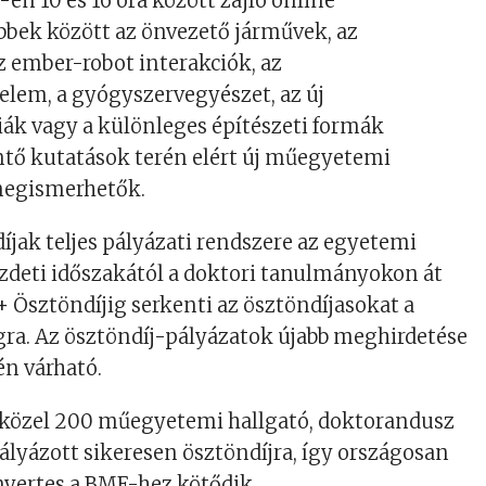
én 10 és 16 óra között zajló online
bbek között az önvezető járművek, az
z ember-robot interakciók, az
lem, a gyógyszervegyészet, az új
ák vagy a különleges építészeti formák
intő kutatások terén elért új műegyetemi
megismerhetők.
jak teljes pályázati rendszere az egyetemi
deti időszakától a doktori tanulmányokon át
+ Ösztöndíjig serkenti az ösztöndíjasokat a
gra. Az ösztöndíj-pályázatok újabb meghirdetése
én várható.
 közel 200 műegyetemi hallgató, doktorandusz
pályázott sikeresen ösztöndíjra, így országosan
nyertes a BME-hez kötődik.