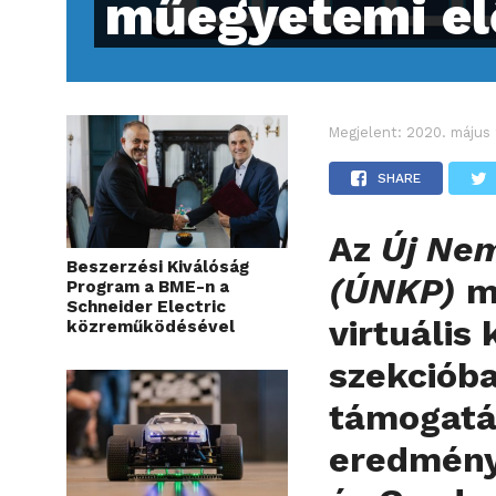
műegyetemi el
Megjelent:
2020. május 
SHARE
Az
Új Nem
Beszerzési Kiválóság
(ÚNKP)
m
Program a BME-n a
Schneider Electric
virtuális
közreműködésével
szekcióba
támogatá
eredmény