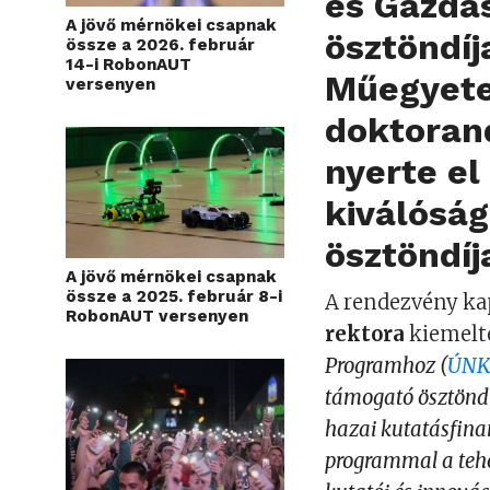
és Gazda
A jövő mérnökei csapnak
ösztöndíj
össze a 2026. február
14-i RobonAUT
Műegyete
versenyen
doktorand
nyerte el
kiválóság
ösztöndíj
A jövő mérnökei csapnak
össze a 2025. február 8-i
A rendezvény k
RobonAUT versenyen
rektora
kiemelte
Programhoz (
ÚNK
támogató ösztöndí
hazai kutatásfinan
programmal a teh