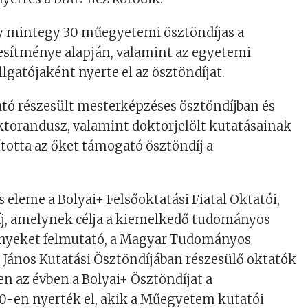
y mintegy 30 műegyetemi ösztöndíjas a
jesítménye alapján, valamint az egyetemi
lgatójaként nyerte el az ösztöndíjat.
ató részesült mesterképzéses ösztöndíjban és
ktorandusz, valamint doktorjelölt kutatásainak
sította az őket támogató ösztöndíj a
 eleme a Bolyai+ Felsőoktatási Fiatal Oktatói,
íj, amelynek célja a kiemelkedő tudományos
nyeket felmutató, a Magyar Tudományos
János Kutatási Ösztöndíjában részesülő oktatók
n az évben a Bolyai+ Ösztöndíjat a
-en nyerték el, akik a Műegyetem kutatói