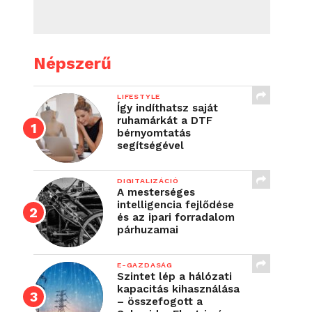
Népszerű
LIFESTYLE
Így indíthatsz saját
ruhamárkát a DTF
bérnyomtatás
segítségével
DIGITALIZÁCIÓ
A mesterséges
intelligencia fejlődése
és az ipari forradalom
párhuzamai
E-GAZDASÁG
Szintet lép a hálózati
kapacitás kihasználása
– összefogott a