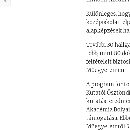
Különleges, hog
középiskolai tel
alapképzések hal
További 30 hallg
több, mint 80 do
feltételeit bizto
Műegyetemen.
A program fontos
Kutatói Ösztönd
kutatási eredmé
Akadémia Bolyai 
támogatása. Ebbe
Műegyetemről 50