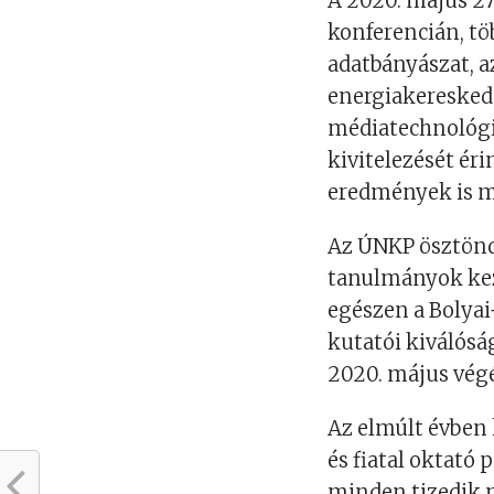
A 2020. május 27-
konferencián, tö
adatbányászat, a
energiakereskede
médiatechnológi
kivitelezését ér
eredmények is 
Az ÚNKP ösztöndí
tanulmányok kez
egészen a Bolyai
kutatói kiválósá
2020. május vég
Az elmúlt évben
és fiatal oktató 
minden tizedik 