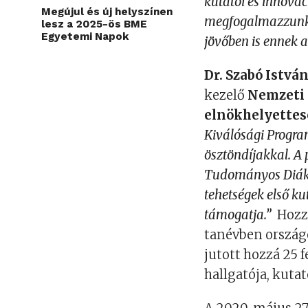
kutatói és innováci
Megújul és új helyszínen
megfogalmazzunk 
lesz a 2025-ös BME
Egyetemi Napok
jövőben is ennek a
Dr. Szabó Istvá
kezelő
Nemzeti K
elnökhelyettes
Kiválósági Program
ösztöndíjakkal. 
Tudományos Diákk
tehetségek első k
támogatja.”
Hozzá
tanévben országo
jutott hozzá 25 
hallgatója, kutat