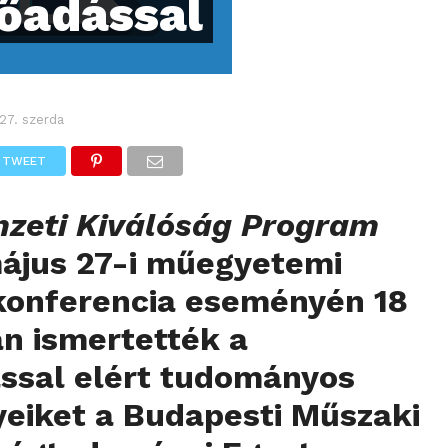
őadással
27. szerda
TWEET
zeti Kiválóság Program
ájus 27-i műegyetemi
 konferencia eseményén 18
n ismertették a
ssal elért tudományos
eiket a Budapesti Műszaki