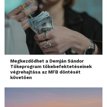
Megkezdődhet a Demján Sándor
Tőkeprogram tőkebefektetéseinek
végrehajtása az MFB döntését
követően