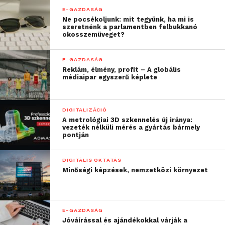
E-GAZDASÁG
Ne pocsékoljunk: mit tegyünk, ha mi is
szeretnénk a parlamentben felbukkanó
okosszemüveget?
E-GAZDASÁG
Reklám, élmény, profit – A globális
médiaipar egyszerű képlete
DIGITALIZÁCIÓ
A metrológiai 3D szkennelés új iránya:
vezeték nélküli mérés a gyártás bármely
pontján
DIGITÁLIS OKTATÁS
Minőségi képzések, nemzetközi környezet
E-GAZDASÁG
Jóváírással és ajándékokkal várják a