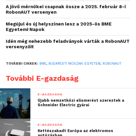
irányítástechnika, az elektronikus áramkörök,
A jövő mérnökei csapnak össze a 2025. február 8-i
valamint a programozás rejtelmeiben.
A rendkívül
RobonAUT versenyen
látványos, játékos, ugyanakkor nagy szaktudást
Megújul és új helyszínen lesz a 2025-ös BME
igénylő versenyen való eredményes szereplés
Egyetemi Napok
kitűnő ajánlólevél a jövő intelligens autóinak
fejlesztéseivel foglalkozó vállalatokhoz
Idén még nehezebb feladványok várták a RobonAUT
versenyzőit
történő belépésre.
Az év első intelligens miniautó-versenye kiváló
TOVÁBBI CIKKEK:
BME
,
BUDAPESTI MŰSZAKI EGYETEM
,
ROBONAUT
családi program is egyben, hisz alkalmat teremt a
műszaki és a természettudományos szakmák
További E-gazdaság
népszerűsítésére. Ha egy ilyen megmérettetésről
egy kisiskolás hazamegy, arról fog ábrándozni,
E-GAZDASÁG
milyen robotot építsen magának – hangsúlyozza
Újabb nemzetközi elismerést szereztek a
Schneider Electric gyárai
Tevesz Gábor, a verseny egyik fővédnöke.
További részletek:
robonaut.aut.bme.hu
E-GAZDASÁG
Kettészakadt Európa az elektromos
autózásban