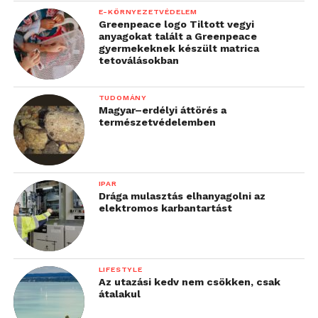
E-KÖRNYEZETVÉDELEM
Greenpeace logo Tiltott vegyi
anyagokat talált a Greenpeace
gyermekeknek készült matrica
tetoválásokban
TUDOMÁNY
Magyar–erdélyi áttörés a
természetvédelemben
IPAR
Drága mulasztás elhanyagolni az
elektromos karbantartást
LIFESTYLE
Az utazási kedv nem csökken, csak
átalakul