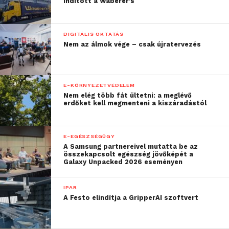
indított a Waberer’s
DIGITÁLIS OKTATÁS
Nem az álmok vége – csak újratervezés
E-KÖRNYEZETVÉDELEM
Nem elég több fát ültetni: a meglévő
erdőket kell megmenteni a kiszáradástól
E-EGÉSZSÉGÜGY
A Samsung partnereivel mutatta be az
összekapcsolt egészség jövőképét a
Galaxy Unpacked 2026 eseményen
IPAR
A Festo elindítja a GripperAI szoftvert