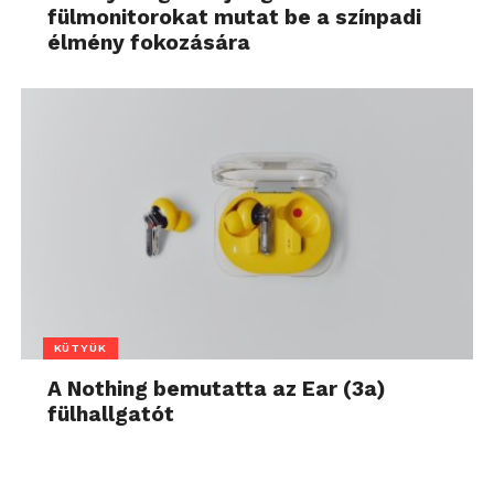
fülmonitorokat mutat be a színpadi
élmény fokozására
KÜTYÜK
A Nothing bemutatta az Ear (3a)
fülhallgatót