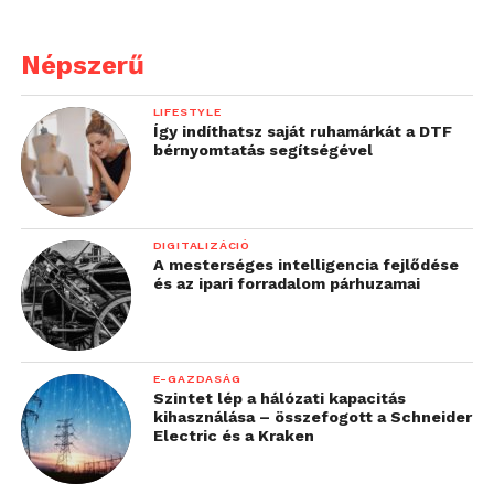
Népszerű
LIFESTYLE
Így indíthatsz saját ruhamárkát a DTF
bérnyomtatás segítségével
DIGITALIZÁCIÓ
A mesterséges intelligencia fejlődése
és az ipari forradalom párhuzamai
E-GAZDASÁG
Szintet lép a hálózati kapacitás
kihasználása – összefogott a Schneider
Electric és a Kraken