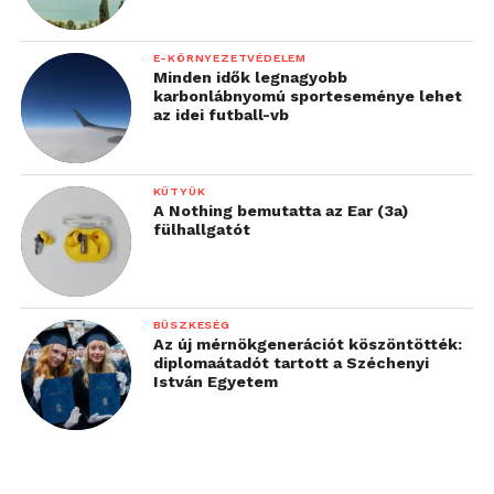
E-KÖRNYEZETVÉDELEM
Minden idők legnagyobb
karbonlábnyomú sporteseménye lehet
az idei futball-vb
KÜTYÜK
A Nothing bemutatta az Ear (3a)
fülhallgatót
BÜSZKESÉG
Az új mérnökgenerációt köszöntötték:
diplomaátadót tartott a Széchenyi
István Egyetem