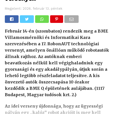
Megjelent:
2026. február 13. péntek
Február 14-én (szombaton) rendezik meg a BME
Villamosmérnöki és Informatikai Kara
szervezésében a 17. RobonAUT technológiai
versenyt, amelyen önállóan működő robotautók
állnak rajthoz. Az autóknak emberi
beavatkozás nélkül kell végighaladniuk egy
gyorsasági és egy akadálypályán, útjuk során a
lehető legtöbb részfeladatot teljesítve. A kis
önvezető autók összecsapása 10 órakor
kezdődik a BME Q épületének aulájában. (1117
Budapest, Magyar tudósok krt. 2.)
Az idei verseny újdonsága, hogy az ügyességi
pályán egy „kalóz” robot akcióit is meg kell