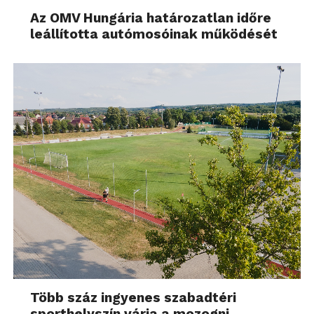
Az OMV Hungária határozatlan időre
leállította autómosóinak működését
Több száz ingyenes szabadtéri
sporthelyszín várja a mozogni