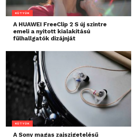
KÜTYÜK
A HUAWEI FreeClip 2 S új szintre
emeli a nyitott kialakítású
fülhallgatók dizájnját
KÜTYÜK
A Sony magas zajszigetelésű