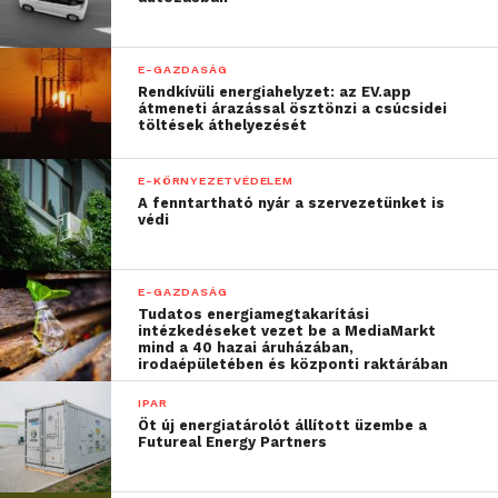
E-GAZDASÁG
Rendkívüli energiahelyzet: az EV.app
átmeneti árazással ösztönzi a csúcsidei
töltések áthelyezését
E-KÖRNYEZETVÉDELEM
A fenntartható nyár a szervezetünket is
védi
E-GAZDASÁG
Tudatos energiamegtakarítási
intézkedéseket vezet be a MediaMarkt
mind a 40 hazai áruházában,
irodaépületében és központi raktárában
IPAR
Öt új energiatárolót állított üzembe a
Futureal Energy Partners