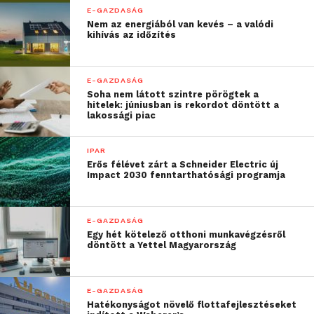
E-GAZDASÁG
Nem az energiából van kevés – a valódi
kihívás az időzítés
E-GAZDASÁG
Soha nem látott szintre pörögtek a
További friss híreket talál a
Technokrata
főoldalán!
hitelek: júniusban is rekordot döntött a
lakossági piac
Csatlakozzon hozzánk a
Facebookon
is!
IPAR
Erős félévet zárt a Schneider Electric új
Impact 2030 fenntarthatósági programja
E-GAZDASÁG
Egy hét kötelező otthoni munkavégzésről
döntött a Yettel Magyarország
E-GAZDASÁG
Hatékonyságot növelő flottafejlesztéseket