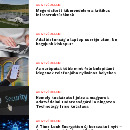
ADATVÉDELEM
“Aki Samsung-mobilt
Megerősített kibervédelem a kritikus
infrastruktúráknak
használ, feltétlenül
nézzen rá a beállítások
ADATVÉDELEM
közt, érkezett-e új
Adatbiztonság a laptop cseréje után: Ne
hagyjunk kiskaput!
rendszerverzió.”
ADATVÉDELEM
Az európaiak több mint fele belepillant
idegenek telefonjába nyilvános helyeken
ADATVÉDELEM
Komoly kockázatot jelez a magyarok
adatvédelmi tudatosságáról a Kingston
Technology friss kutatása
ADATVÉDELEM
A Time Lock Encryption új korszakot nyit –