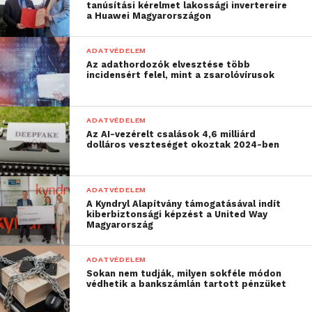
tanúsítási kérelmet lakossági invertereire
a Huawei Magyarországon
ADATVÉDELEM
Az adathordozók elvesztése több
incidensért felel, mint a zsarolóvírusok
ADATVÉDELEM
Az AI-vezérelt csalások 4,6 milliárd
dolláros veszteséget okoztak 2024-ben
ADATVÉDELEM
A Kyndryl Alapítvány támogatásával indít
kiberbiztonsági képzést a United Way
Magyarország
ADATVÉDELEM
Sokan nem tudják, milyen sokféle módon
védhetik a bankszámlán tartott pénzüket