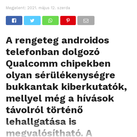
Megjelent:
2021. május 12. szerda
A rengeteg androidos
telefonban dolgozó
Qualcomm chipekben
olyan sérülékenységre
bukkantak kiberkutatók,
mellyel még a hívások
távolról történő
lehallgatása is
megvalósítható. A