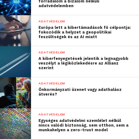
forradalom a bizalom nélküli
adatvédelemben
ADATVÉDELEM
Európa lett a kibertámadások fő célpontja:
fokozódik a helyzet a geopolitikai
feszültségek és az AI miatt
ADATVÉDELEM
A kiberfenyegetések jelentik a legnagyobb
veszélyt a légiközlekedésre az Allianz
szerint
ADATVÉDELEM
Önkormányzati üzenet vagy adathalász
átverés?
ADATVÉDELEM
Egységes adatvédelmi szemlélet nélkül
nincs valódi biztonság, sem otthon, sem a
munkahelyen a zero-trust model