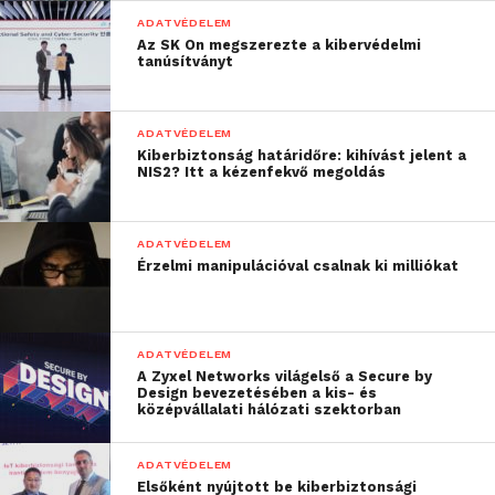
ADATVÉDELEM
Az SK On megszerezte a kibervédelmi
tanúsítványt
ADATVÉDELEM
Kiberbiztonság határidőre: kihívást jelent a
NIS2? Itt a kézenfekvő megoldás
ADATVÉDELEM
Érzelmi manipulációval csalnak ki milliókat
ADATVÉDELEM
A Zyxel Networks világelső a Secure by
Design bevezetésében a kis- és
középvállalati hálózati szektorban
ADATVÉDELEM
Elsőként nyújtott be kiberbiztonsági