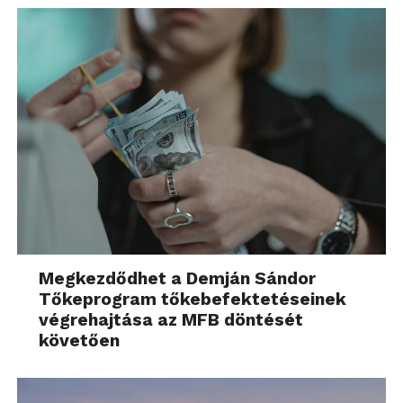
Megkezdődhet a Demján Sándor
Tőkeprogram tőkebefektetéseinek
végrehajtása az MFB döntését
követően