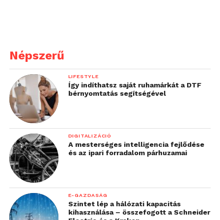
Népszerű
LIFESTYLE
Így indíthatsz saját ruhamárkát a DTF
bérnyomtatás segítségével
DIGITALIZÁCIÓ
A mesterséges intelligencia fejlődése
és az ipari forradalom párhuzamai
E-GAZDASÁG
Szintet lép a hálózati kapacitás
kihasználása – összefogott a Schneider