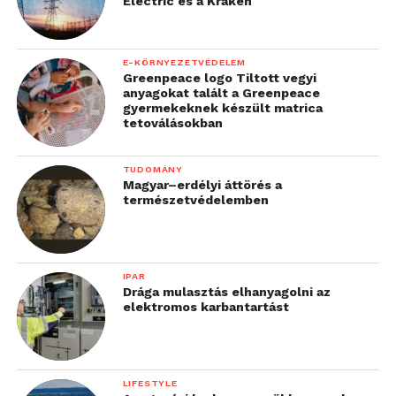
Electric és a Kraken
E-KÖRNYEZETVÉDELEM
Greenpeace logo Tiltott vegyi
anyagokat talált a Greenpeace
gyermekeknek készült matrica
tetoválásokban
TUDOMÁNY
Magyar–erdélyi áttörés a
természetvédelemben
IPAR
Drága mulasztás elhanyagolni az
elektromos karbantartást
LIFESTYLE