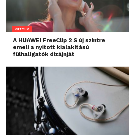
KÜTYÜK
A HUAWEI FreeClip 2 S új szintre
emeli a nyitott kialakítású
fülhallgatók dizájnját