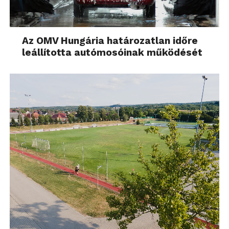
Az OMV Hungária határozatlan időre
leállította autómosóinak működését