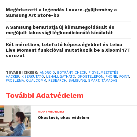
telekommunikációs iparban, fejlesztései ezért aztán
nem egyetlen gyártó készülékében tűnnek fel –
Megérkezett a legendás Louvre-gyűjtemény a
Samsung Art Store-ba
üzletelnek többek közt az LG, a Samsung, de a
Xiaomi képviselőivel is. Ennél fogva a sérülékenység
A Samsung bemutatja új klímamegoldásait és
sem egyetlen márka eszközében fedezhető fel. A
megújult lakossági légkondicionáló kínálatát
hiba egyébként a CVE-2020-11292 azonosítót kapta.
Két méretben, telefotó képességekkel és Leica
Live Moment funkcióval mutatkozik be a Xiaomi 17T
A Qualcomm tájékoztatása szerint már értesítette a
sorozat
partnereket és el is készítette a szükséges
frissítéseket. Az azonban gyártóként nagyon eltérő,
TOVÁBBI CIKKEK:
ANDROID
,
BOTRÁNY
,
CHECK
,
FIGYELMEZTETÉS
,
hogy a javítás mégis mikor válhat elérhetővé a
HACKER
,
KIBERKUTATÓ
,
LEHALLGATHATÓ
,
OKOSTELEFON
,
PHONE
,
POINT
,
PROBLÉMA
,
QUALCOMM
,
RESEARCH
,
SAMSUNG
,
SMART
,
TÁMADÁS
céleszközön. A gyorsabbak egyike közé sorolható a
Samsung, amely az
Android Police
cikke szerint már
További Adatvédelem
kiadta a nélkülözhetetlen szoftverváltozatokat, így a
legtöbb készülék – állítják – védettnek tekinthető a
ADATVÉDELEM
Qualcomm-ügyben. A frissítések persze nem
Okostévé, okos védelem
mennek fel maguktól az eszközökre, azt minden
esetben a készülék tulajdonosának kell telepíteni.