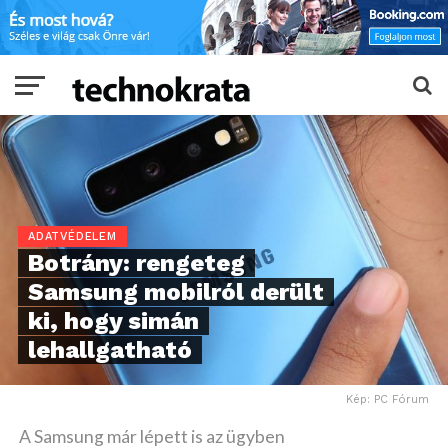
ADATVÉDELEM
Botrány: rengeteg
Samsung mobilról derült
ki, hogy simán
lehallgatható
Kép: PC Fórum
A Samsung már lépett is az ügyben