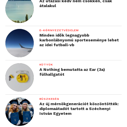
Az utazási kedv nem csökken, csak
átalakul
E-KÖRNYEZETVÉDELEM
Minden idők legnagyobb
karbonlábnyomú sporteseménye lehet
az idei futball-vb
KÜTYÜK
A Nothing bemutatta az Ear (3a)
fülhallgatót
BÜSZKESÉG
Az új mérnökgenerációt köszöntötték:
diplomaátadót tartott a Széchenyi
István Egyetem