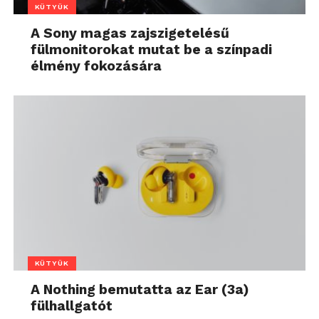
KÜTYÜK
A Sony magas zajszigetelésű
fülmonitorokat mutat be a színpadi
élmény fokozására
KÜTYÜK
A Nothing bemutatta az Ear (3a)
fülhallgatót