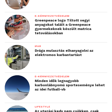
E-KÖRNYEZETVÉDELEM
Greenpeace logo Tiltott vegyi
anyagokat talált a Greenpeace
gyermekeknek készült matrica
tetoválásokban
IPAR
Drága mulasztás elhanyagolni az
elektromos karbantartást
E-KÖRNYEZETVÉDELEM
Minden idők legnagyobb
karbonlábnyomú sporteseménye lehet
az idei futball-vb
LIFESTYLE
Az utazási kedv nem csökken, csak