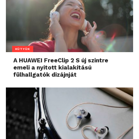
KÜTYÜK
A HUAWEI FreeClip 2 S új szintre
emeli a nyitott kialakítású
fülhallgatók dizájnját