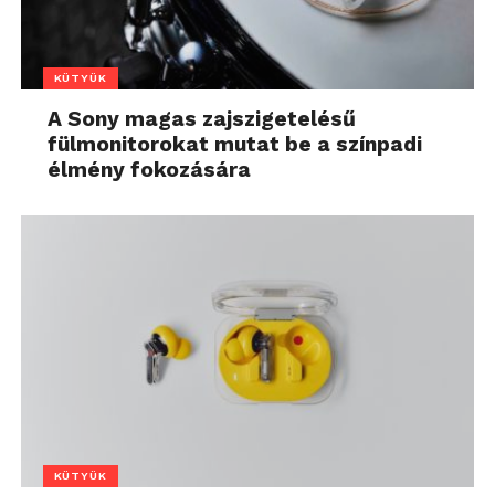
KÜTYÜK
A Sony magas zajszigetelésű
fülmonitorokat mutat be a színpadi
élmény fokozására
KÜTYÜK