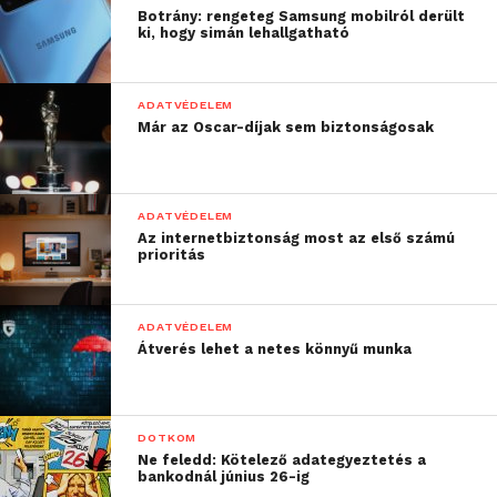
Botrány: rengeteg Samsung mobilról derült
ki, hogy simán lehallgatható
ADATVÉDELEM
Már az Oscar-díjak sem biztonságosak
ADATVÉDELEM
Az internetbiztonság most az első számú
prioritás
ADATVÉDELEM
Átverés lehet a netes könnyű munka
DOTKOM
Ne feledd: Kötelező adategyeztetés a
bankodnál június 26-ig