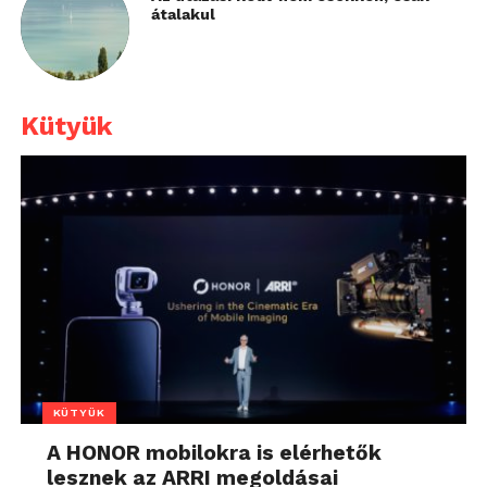
átalakul
Kütyük
KÜTYÜK
A HONOR mobilokra is elérhetők
lesznek az ARRI megoldásai