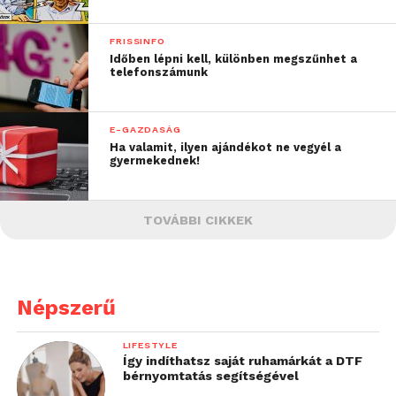
FRISSINFO
Időben lépni kell, különben megszűnhet a
telefonszámunk
E-GAZDASÁG
Ha valamit, ilyen ajándékot ne vegyél a
gyermekednek!
TOVÁBBI CIKKEK
Népszerű
LIFESTYLE
Így indíthatsz saját ruhamárkát a DTF
bérnyomtatás segítségével