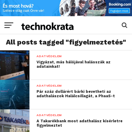
All posts tagged "figyelmeztetés"
ADATVÉDELEM
Vigyázat, más hálójával halásszák az
adatainkat!
ADATVÉDELEM
Pár száz dollárért bárki bevetheti az
adathalászok Halálcsillagát, a PhaaS-t
ADATVÉDELEM
A Takarékbank most adathalász kísérletre
figyelmeztet