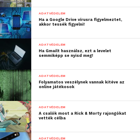
ADATVÉDELEM
Ha a Google Drive vírusra figyelmeztet,
akkor tessék figyelni!
ADATVÉDELEM
Ha Gmailt használsz, ezt a levelet
semmiképp se nyisd meg!
ADATVÉDELEM
Folyamatos veszélynek vannak kitéve az
online játékosok
ADATVÉDELEM
A csalók most a Rick & Morty rajongókat
vették célba
ADATVÉDELEM