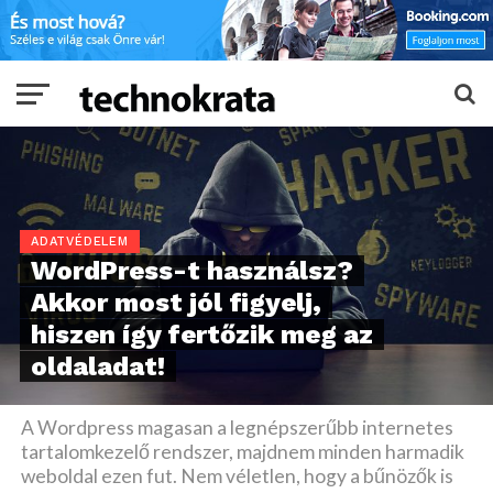
ADATVÉDELEM
WordPress-t használsz?
Akkor most jól figyelj,
hiszen így fertőzik meg az
oldaladat!
A Wordpress magasan a legnépszerűbb internetes
tartalomkezelő rendszer, majdnem minden harmadik
weboldal ezen fut. Nem véletlen, hogy a bűnözők is