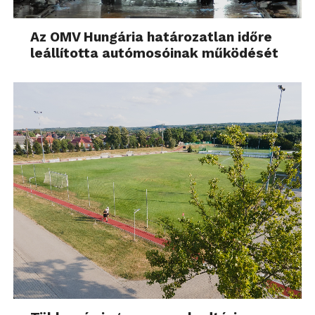
Az OMV Hungária határozatlan időre
leállította autómosóinak működését