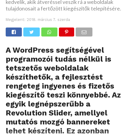
kedvelik, akik átveréssel veszik rá a weboldalak
tulajdonosait a fertőzött kiegészítők telepítésére.
Megjelent:
2018. március 7. szerda
A WordPress segítségével
programozói tudás nélkül is
tetszetős weboldalak
készíthetők, a fejlesztést
rengeteg ingyenes és fizetős
kiegészítő teszi könnyebbé. Az
egyik legnépszerűbb a
Revolution Slider, amellyel
mutatós mozgó bannereket
lehet készíteni. Ez azonban