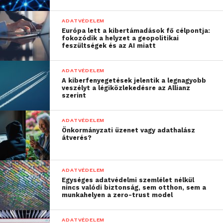
ADATVÉDELEM
Európa lett a kibertámadások fő célpontja:
fokozódik a helyzet a geopolitikai
feszültségek és az AI miatt
ADATVÉDELEM
A kiberfenyegetések jelentik a legnagyobb
veszélyt a légiközlekedésre az Allianz
szerint
ADATVÉDELEM
Önkormányzati üzenet vagy adathalász
átverés?
ADATVÉDELEM
Egységes adatvédelmi szemlélet nélkül
nincs valódi biztonság, sem otthon, sem a
munkahelyen a zero-trust model
ADATVÉDELEM