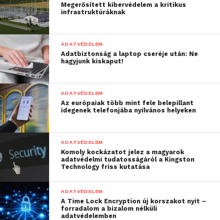
Megerősített kibervédelem a kritikus
ezért arra hívja fel a figyelmet, hogy egy webáruház
infrastruktúráknak
üzemeltetése felelősséggel is jár, és az minden
honlaptulajdonostól elvárható, hogy a különböző
ADATVÉDELEM
bővítményeket a hivatalos forrásból vásárolja meg.
Adatbiztonság a laptop cseréje után: Ne
hagyjunk kiskaput!
ADATVÉDELEM
Az európaiak több mint fele belepillant
idegenek telefonjába nyilvános helyeken
ADATVÉDELEM
Komoly kockázatot jelez a magyarok
adatvédelmi tudatosságáról a Kingston
Technology friss kutatása
ADATVÉDELEM
A Time Lock Encryption új korszakot nyit –
forradalom a bizalom nélküli
adatvédelemben