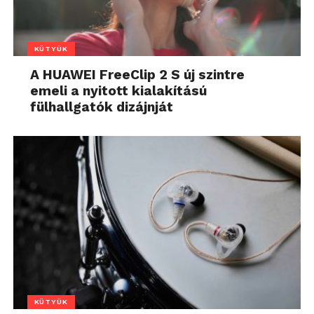
KÜTYÜK
A HUAWEI FreeClip 2 S új szintre
emeli a nyitott kialakítású
fülhallgatók dizájnját
KÜTYÜK