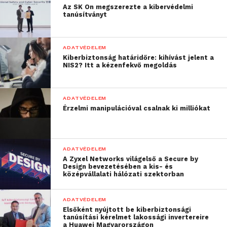
Az SK On megszerezte a kibervédelmi
tanúsítványt
ADATVÉDELEM
Kiberbiztonság határidőre: kihívást jelent a
NIS2? Itt a kézenfekvő megoldás
ADATVÉDELEM
Érzelmi manipulációval csalnak ki milliókat
ADATVÉDELEM
A Zyxel Networks világelső a Secure by
Design bevezetésében a kis- és
középvállalati hálózati szektorban
ADATVÉDELEM
Elsőként nyújtott be kiberbiztonsági
tanúsítási kérelmet lakossági invertereire
a Huawei Magyarországon