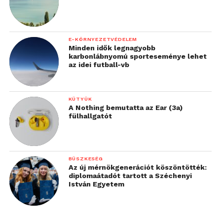
E-KÖRNYEZETVÉDELEM
Minden idők legnagyobb
karbonlábnyomú sporteseménye lehet
az idei futball-vb
KÜTYÜK
A Nothing bemutatta az Ear (3a)
fülhallgatót
BÜSZKESÉG
Az új mérnökgenerációt köszöntötték:
diplomaátadót tartott a Széchenyi
István Egyetem