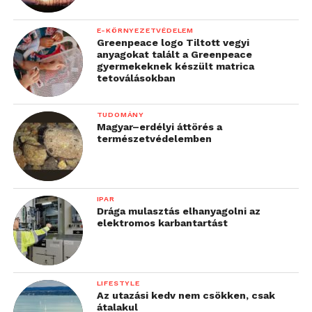
E-KÖRNYEZETVÉDELEM
Greenpeace logo Tiltott vegyi
anyagokat talált a Greenpeace
gyermekeknek készült matrica
tetoválásokban
TUDOMÁNY
Magyar–erdélyi áttörés a
természetvédelemben
IPAR
Drága mulasztás elhanyagolni az
elektromos karbantartást
LIFESTYLE
Az utazási kedv nem csökken, csak
átalakul