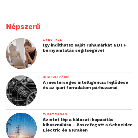
Népszerű
LIFESTYLE
Így indíthatsz saját ruhamárkát a DTF
bérnyomtatás segítségével
DIGITALIZÁCIÓ
A mesterséges intelligencia fejlődése
és az ipari forradalom párhuzamai
E-GAZDASÁG
Szintet lép a hálózati kapacitás
kihasználása – összefogott a Schneider
Electric és a Kraken