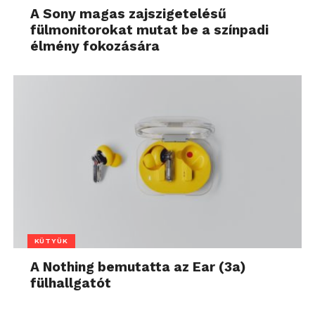
A Sony magas zajszigetelésű
fülmonitorokat mutat be a színpadi
élmény fokozására
KÜTYÜK
A Nothing bemutatta az Ear (3a)
fülhallgatót