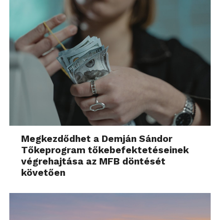
Megkezdődhet a Demján Sándor
Tőkeprogram tőkebefektetéseinek
végrehajtása az MFB döntését
követően