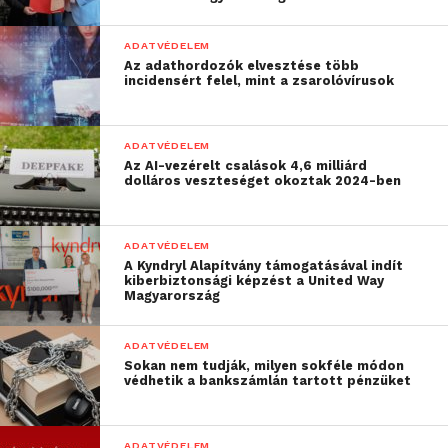
ADATVÉDELEM
Az adathordozók elvesztése több
incidensért felel, mint a zsarolóvírusok
ADATVÉDELEM
Az AI-vezérelt csalások 4,6 milliárd
dolláros veszteséget okoztak 2024-ben
ADATVÉDELEM
A Kyndryl Alapítvány támogatásával indít
kiberbiztonsági képzést a United Way
Magyarország
ADATVÉDELEM
Sokan nem tudják, milyen sokféle módon
védhetik a bankszámlán tartott pénzüket
ADATVÉDELEM