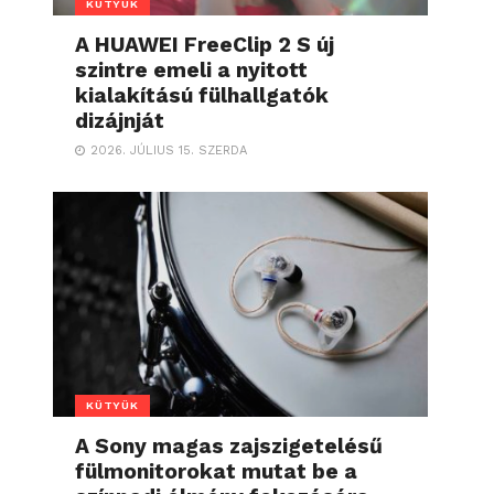
KÜTYÜK
A HUAWEI FreeClip 2 S új
szintre emeli a nyitott
kialakítású fülhallgatók
dizájnját
2026. JÚLIUS 15. SZERDA
KÜTYÜK
A Sony magas zajszigetelésű
fülmonitorokat mutat be a