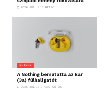
színpadi élmény fokozására
2026. JÚLIUS 13. HÉTFŐ
KÜTYÜK
A Nothing bemutatta az Ear
(3a) fülhallgatót
2026. JÚLIUS 9. CSÜTÖRTÖK