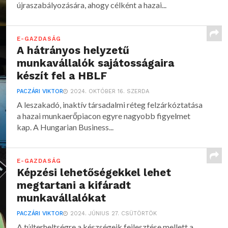
újraszabályozására, ahogy célként a hazai...
E-GAZDASÁG
A hátrányos helyzetű
munkavállalók sajátosságaira
készít fel a HBLF
PACZÁRI VIKTOR
2024. OKTÓBER 16. SZERDA
A leszakadó, inaktív társadalmi réteg felzárkóztatása
a hazai munkaerőpiacon egyre nagyobb figyelmet
kap. A Hungarian Business...
E-GAZDASÁG
Képzési lehetőségekkel lehet
megtartani a kifáradt
munkavállalókat
PACZÁRI VIKTOR
2024. JÚNIUS 27. CSÜTÖRTÖK
A túlterheltségre a készségeik fejlesztése mellett a