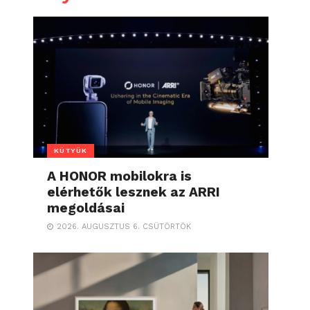
KÜTYÜK
A HONOR mobilokra is
elérhetők lesznek az ARRI
megoldásai
2026. AUGUSZTUS 6. CSÜTÖRTÖK