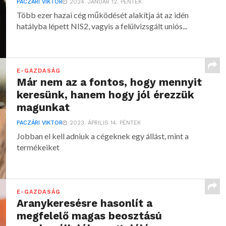
PACZÁRI VIKTOR
2024. JANUÁR 12. PÉNTEK
Több ezer hazai cég működését alakítja át az idén
hatályba lépett NIS2, vagyis a felülvizsgált uniós...
E-GAZDASÁG
Már nem az a fontos, hogy mennyit
keresünk, hanem hogy jól érezzük
magunkat
PACZÁRI VIKTOR
2023. ÁPRILIS 14. PÉNTEK
Jobban el kell adniuk a cégeknek egy állást, mint a
termékeiket
E-GAZDASÁG
Aranykeresésre hasonlít a
megfelelő magas beosztású