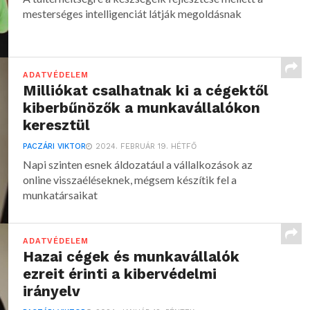
mesterséges intelligenciát látják megoldásnak
ADATVÉDELEM
Milliókat csalhatnak ki a cégektől
kiberbűnözők a munkavállalókon
keresztül
PACZÁRI VIKTOR
2024. FEBRUÁR 19. HÉTFŐ
Napi szinten esnek áldozatául a vállalkozások az
online visszaéléseknek, mégsem készítik fel a
munkatársaikat
ADATVÉDELEM
Hazai cégek és munkavállalók
ezreit érinti a kibervédelmi
irányelv