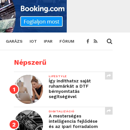
GARÁZS
IOT
IPAR
FÓRUM
Népszerű
LIFESTYLE
Így indíthatsz saját
ruhamárkát a DTF
bérnyomtatás
segítségével
DIGITALIZÁCIÓ
A mesterséges
intelligencia fejlődése
és az ipari forradalom