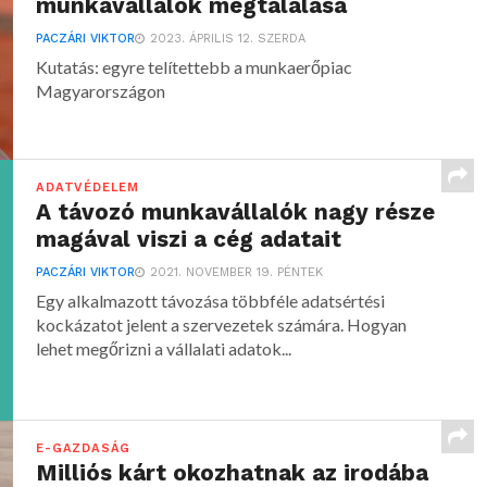
munkavállalók megtalálása
PACZÁRI VIKTOR
2023. ÁPRILIS 12. SZERDA
Kutatás: egyre telítettebb a munkaerőpiac
Magyarországon
ADATVÉDELEM
A távozó munkavállalók nagy része
magával viszi a cég adatait
PACZÁRI VIKTOR
2021. NOVEMBER 19. PÉNTEK
Egy alkalmazott távozása többféle adatsértési
kockázatot jelent a szervezetek számára. Hogyan
lehet megőrizni a vállalati adatok...
E-GAZDASÁG
Milliós kárt okozhatnak az irodába