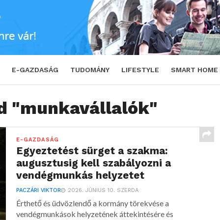
E-GAZDASÁG
TUDOMÁNY
LIFESTYLE
SMART HOME
ed "munkavállalók"
E-GAZDASÁG
Egyeztetést sürget a szakma:
augusztusig kell szabályozni a
vendégmunkás helyzetet
PACZÁRI VIKTOR
2026. JÚNIUS 10. SZERDA
Érthető és üdvözlendő a kormány törekvése a
vendégmunkások helyzetének áttekintésére és