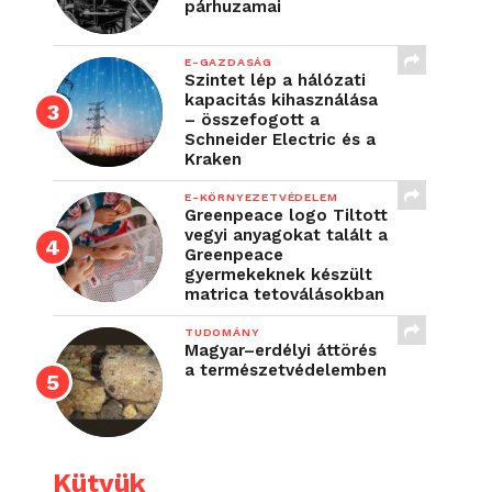
párhuzamai
E-GAZDASÁG
Szintet lép a hálózati
kapacitás kihasználása
– összefogott a
Schneider Electric és a
Kraken
E-KÖRNYEZETVÉDELEM
Greenpeace logo Tiltott
vegyi anyagokat talált a
Greenpeace
gyermekeknek készült
matrica tetoválásokban
TUDOMÁNY
Magyar–erdélyi áttörés
a természetvédelemben
Kütyük