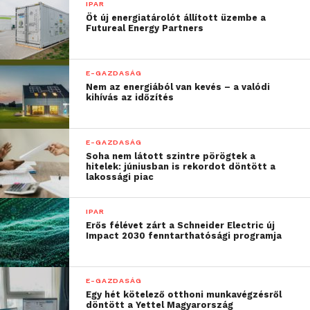
IPAR
a 2022. december 22. és 2023. január 6. közötti
Öt új energiatárolót állított üzembe a
igazgatási szünetet rendeltek el. Ezen időszakban a
Futureal Energy Partners
kormányablakok és az okmányirodák többsége
zárva tart – megyénként 2-4 Kormányablak lesz
E-GAZDASÁG
nyitva, Budapesten 4 kirendeltség, illetve a Központi
Nem az energiából van kevés – a valódi
Okmányiroda tart félfogadást. A banki
kihívás az időzítés
ügyintézéshez – például a családtámogatások
igényléséhez szükséges – igazolások beszerzése
E-GAZDASÁG
ezen időszak alatt megnehezülhet.
Soha nem látott szintre pörögtek a
hitelek: júniusban is rekordot döntött a
lakossági piac
Ugyancsak igazgatási szünet lesz a fővárosi és
megyei kormányhivatalok ingatlanügyi hatósági
IPAR
feladatait ellátó földhivatali szervezeti egységekben
Erős félévet zárt a Schneider Electric új
is. Az igazgatási szünet megkezdésekor folyó
Impact 2030 fenntarthatósági programja
ingatlanügyi hatósági ügyek ügyintézési
időtartamának a számítása megáll, a földhivatalok
E-GAZDASÁG
feladataikat nem látják el és az ügyfélfogadás is
Egy hét kötelező otthoni munkavégzésről
szünetel. Az ingatlan nyilvántartási kérelmeket
döntött a Yettel Magyarország