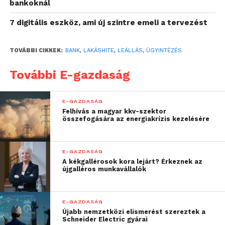
bankoknál
a CIB Bank Allee és Westend fiókja 16
7 digitális eszköz, ami új szintre emeli a tervezést
órakor zár
December 24-én, szombaton
TOVÁBBI CIKKEK:
BANK
,
LAKÁSHITE
,
LEÁLLÁS
,
ÜGYINTÉZÉS
a szombati nyitvatartással rendelkező
További E-gazdaság
bankfiókok is zárva tartanak az OTP-nél
December 25-én, vasárnap és
E-GAZDASÁG
Felhívás a magyar kkv-szektor
26-án, hétfőn
összefogására az energiakrízis kezelésére
minden bank minden egysége zárva
tart
E-GAZDASÁG
A kékgallérosok kora lejárt? Érkeznek az
újgalléros munkavállalók
December 30-án, pénteken
az Erste bankfiókokat délig lehet
E-GAZDASÁG
felkeresni
Újabb nemzetközi elismerést szereztek a
Schneider Electric gyárai