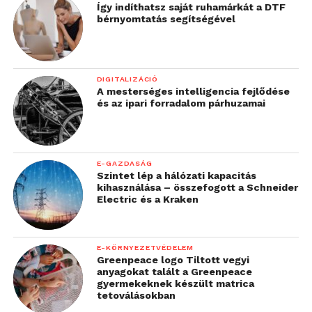
Így indíthatsz saját ruhamárkát a DTF
bérnyomtatás segítségével
DIGITALIZÁCIÓ
A mesterséges intelligencia fejlődése
és az ipari forradalom párhuzamai
E-GAZDASÁG
Szintet lép a hálózati kapacitás
kihasználása – összefogott a Schneider
Electric és a Kraken
E-KÖRNYEZETVÉDELEM
Greenpeace logo Tiltott vegyi
anyagokat talált a Greenpeace
gyermekeknek készült matrica
tetoválásokban