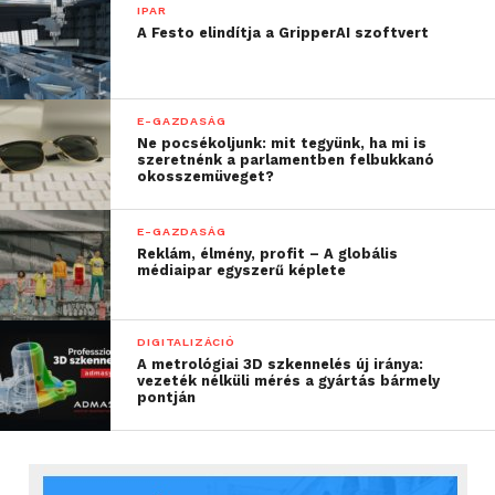
IPAR
A Festo elindítja a GripperAI szoftvert
E-GAZDASÁG
Ne pocsékoljunk: mit tegyünk, ha mi is
szeretnénk a parlamentben felbukkanó
okosszemüveget?
E-GAZDASÁG
Reklám, élmény, profit – A globális
médiaipar egyszerű képlete
DIGITALIZÁCIÓ
A metrológiai 3D szkennelés új iránya:
vezeték nélküli mérés a gyártás bármely
pontján