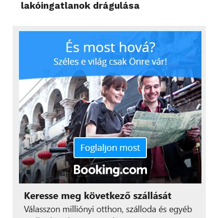
lakóingatlanok drágulása