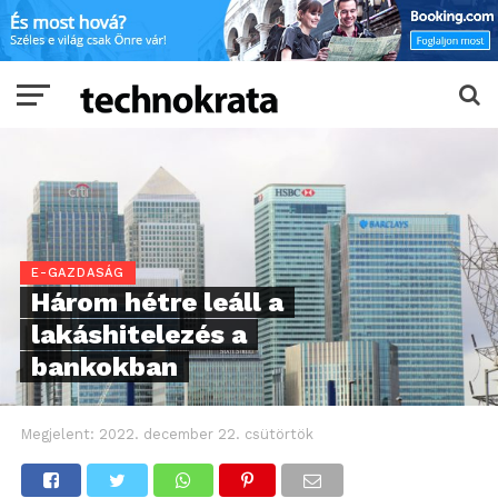
E-GAZDASÁG
Három hétre leáll a
lakáshitelezés a
bankokban
Megjelent:
2022. december 22. csütörtök