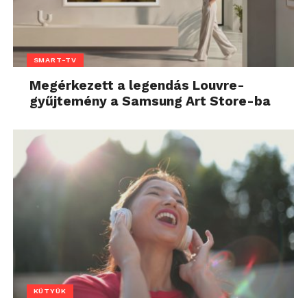
SMART-TV
Megérkezett a legendás Louvre-
gyűjtemény a Samsung Art Store-ba
KÜTYÜK