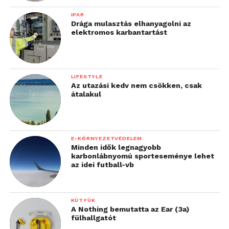
IPAR
Drága mulasztás elhanyagolni az
elektromos karbantartást
LIFESTYLE
Az utazási kedv nem csökken, csak
átalakul
E-KÖRNYEZETVÉDELEM
Minden idők legnagyobb
karbonlábnyomú sporteseménye lehet
az idei futball-vb
KÜTYÜK
A Nothing bemutatta az Ear (3a)
fülhallgatót