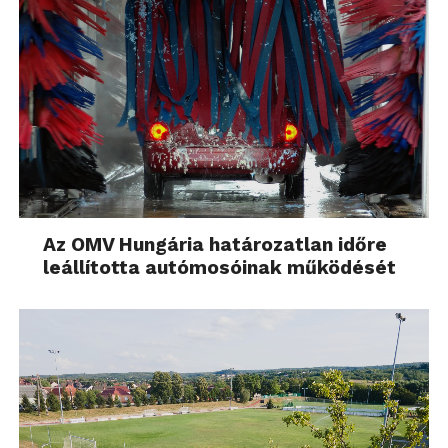
Az OMV Hungária határozatlan időre
leállította autómosóinak működését