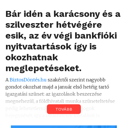
Bár idén a karácsony és a
szilveszter hétvégére
esik, az év végi bankfióki
nyitvatartások így is
okozhatnak
meglepetéseket.
A
BiztosDöntés.hu
szakértői szerint nagyobb
gondot okozhat majd a január első hetéig tartó
igazgatási szünet: az igazolások beszerzése
megnehezül, a földhivatali munka szüneteltetése
pedig lehetetlenné teszi a jelzálogjogok
TOVÁBB
bejegyzését, így a lakáshitelek kiutalását is.