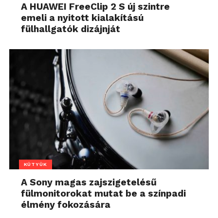
A HUAWEI FreeClip 2 S új szintre
emeli a nyitott kialakítású
fülhallgatók dizájnját
KÜTYÜK
A Sony magas zajszigetelésű
fülmonitorokat mutat be a színpadi
élmény fokozására