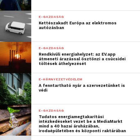
a CIB Bank valamennyi kirendeltsége 13
órakor zár
E-GAZDASÁG
minden OTP bankfiók legkésőbb 16:00
Kettészakadt Európa az elektromos
órakor bezár
autózásban
December 31-én, szombaton
E-GAZDASÁG
sem nyitnak ki a jellemzően a
Rendkívüli energiahelyzet: az EV.app
átmeneti árazással ösztönzi a csúcsidei
plázákban működő és szombaton is
töltések áthelyezését
nyitva lévő OTP fiókok
E-KÖRNYEZETVÉDELEM
Közel 3 hétig nem tudnak
A fenntartható nyár a szervezetünket is
jelzálogot bejegyeztetni a
védi
bankok
E-GAZDASÁG
Gergely Péter, a BiztosDöntés.hu hitelszakértője arra
Tudatos energiamegtakarítási
figyelmeztet, hogy a bankfiókok nyitvatartása
intézkedéseket vezet be a MediaMarkt
mind a 40 hazai áruházában,
ellenére bizonyos ügyletek intézése
irodaépületében és központi raktárában
megnehezülhet. A kormányzati szerveknél ugyanis