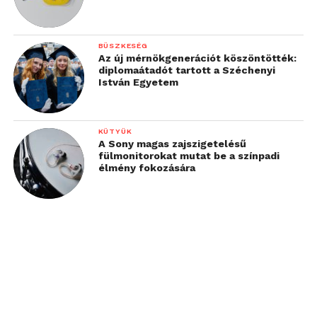
BÜSZKESÉG
Az új mérnökgenerációt köszöntötték:
diplomaátadót tartott a Széchenyi
István Egyetem
KÜTYÜK
A Sony magas zajszigetelésű
fülmonitorokat mutat be a színpadi
élmény fokozására