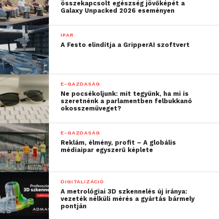
összekapcsolt egészség jövőképét a
Galaxy Unpacked 2026 eseményen
IPAR
A Festo elindítja a GripperAI szoftvert
E-GAZDASÁG
Ne pocsékoljunk: mit tegyünk, ha mi is
szeretnénk a parlamentben felbukkanó
okosszemüveget?
E-GAZDASÁG
Reklám, élmény, profit – A globális
médiaipar egyszerű képlete
DIGITALIZÁCIÓ
A metrológiai 3D szkennelés új iránya:
vezeték nélküli mérés a gyártás bármely
pontján