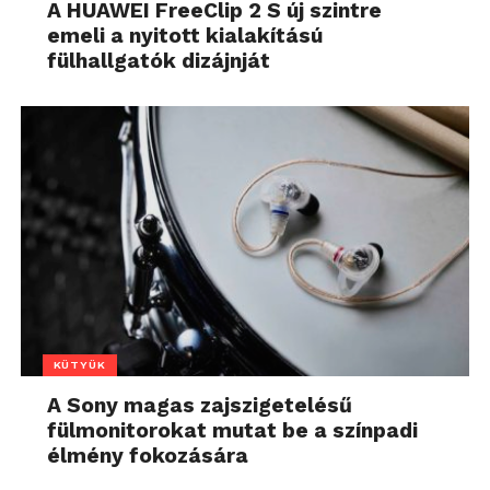
A HUAWEI FreeClip 2 S új szintre
emeli a nyitott kialakítású
fülhallgatók dizájnját
KÜTYÜK
A Sony magas zajszigetelésű
fülmonitorokat mutat be a színpadi
élmény fokozására