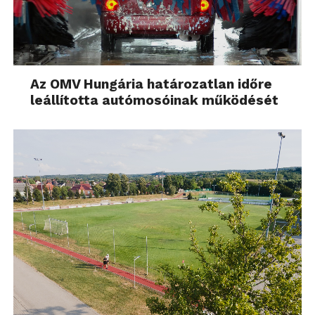
Az OMV Hungária határozatlan időre
leállította autómosóinak működését