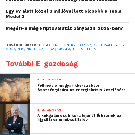
Nem ez történt.
Egy év alatt közel 3 millióval lett olcsóbb a Tesla
Model 3
Megéri-e még kriptovalutát bányászni 2025-ben?
TOVÁBBI CIKKEK:
DOGECOIN
,
ELON
,
KRIPTOPÉNZ
,
KRIPTOVALUTA
,
LIVE
,
MUSK
,
NBC
,
NIGHT
,
SATURDAY
,
SPACEX
,
TELEX
,
TESLA
További E-gazdaság
E-GAZDASÁG
Felhívás a magyar kkv-szektor
összefogására az energiakrízis kezelésére
E-GAZDASÁG
A kékgallérosok kora lejárt? Érkeznek az
újgalléros munkavállalók