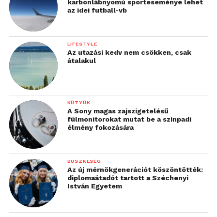
karbonlábnyomú sporteseménye lehet
az idei futball-vb
LIFESTYLE
Az utazási kedv nem csökken, csak
átalakul
KÜTYÜK
A Sony magas zajszigetelésű
fülmonitorokat mutat be a színpadi
élmény fokozására
BÜSZKESÉG
Az új mérnökgenerációt köszöntötték:
diplomaátadót tartott a Széchenyi
István Egyetem