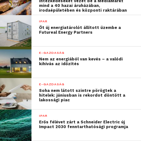
intézkedéseket vezet be a MediaMarkt
mind a 40 hazai áruházában,
Valószínűleg
az történhetett
, hogy az előzetesek
irodaépületében és központi raktárában
miatt sok doge-befektető arra számított, hogy most
jön majd a Kánaán, a tévé miatt egy csomó kíváncsi
IPAR
Öt új energiatárolót állított üzembe a
ember rohan majd dogecoint venni, az árfolyam
Futureal Energy Partners
megugrik, és nagy haszonnal lehet túladni a
kriptopénzen. Mindenki beöntötte a dogecoinját a
piacra, eladásra kínálva, így hatalmas lett a túlkínálat,
E-GAZDASÁG
Nem az energiából van kevés – a valódi
ami letörte az árat.
kihívás az időzítés
Ezzel együtt április eleje óta kb 800, január óta pedig
kb. 8000 százalékos növekedésben van a dogecoin
E-GAZDASÁG
Soha nem látott szintre pörögtek a
árfolyama. Az összes forgalomban levő dogecoin
hitelek: júniusban is rekordot döntött a
értékét jelenleg 70 milliárd dollár körülire teszik.
lakossági piac
Forrás:
Telex
IPAR
Erős félévet zárt a Schneider Electric új
Impact 2030 fenntarthatósági programja