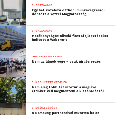
E-GAZDASÁG
Egy hét kötelező otthoni munkavégzésről
döntött a Yettel Magyarország
E-GAZDASÁG
Hatékonyságot növelő flottafejlesztéseket
indított a Waberer’s
DIGITÁLIS OKTATÁS
Nem az álmok vége – csak újratervezés
E-KÖRNYEZETVÉDELEM
Nem elég több fát ültetni: a meglévő
erdőket kell megmenteni a kiszáradástól
E-EGÉSZSÉGÜGY
A Samsung partnereivel mutatta be az