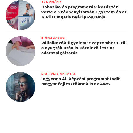
TUDOMÁNY
Robotika és programozás: kezdetét
vette a Széchenyi István Egyetem és az
Audi Hungaria nyári programja
E-GAZDASÁG
Vállalkozók figyelem! Szeptember 1-től
a nyugták után is kötelező lesz az
adatszolgáltatás
DIGITÁLIS OKTATÁS
Ingyenes AI-képzési programot indít
magyar fejlesztőknek is az AWS