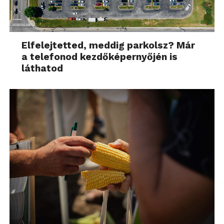
Elfelejtetted, meddig parkolsz? Már
a telefonod kezdőképernyőjén is
láthatod