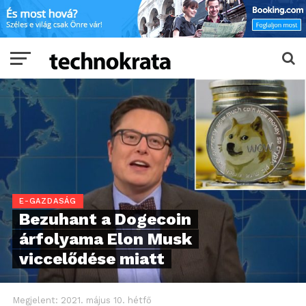
E-GAZDASÁG
Bezuhant a Dogecoin
árfolyama Elon Musk
viccelődése miatt
Megjelent:
2021. május 10. hétfő