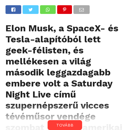
Elon Musk, a SpaceX- és
Tesla-alapítóból lett
geek-félisten, és
mellékesen a világ
második leggazdagabb
embere volt a Saturday
Night Live című
szupernépszerű vicces
tévéműsor vendége
szombat este az amerikai
TOVÁBB