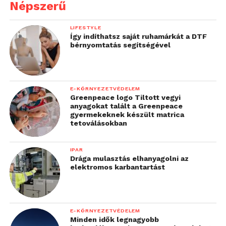
Népszerű
LIFESTYLE
Így indíthatsz saját ruhamárkát a DTF
bérnyomtatás segítségével
E-KÖRNYEZETVÉDELEM
Greenpeace logo Tiltott vegyi
anyagokat talált a Greenpeace
gyermekeknek készült matrica
tetoválásokban
IPAR
Drága mulasztás elhanyagolni az
elektromos karbantartást
E-KÖRNYEZETVÉDELEM
Minden idők legnagyobb