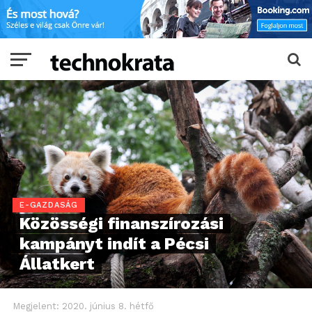
E-GAZDASÁG
Közösségi finanszírozási
kampányt indít a Pécsi
Állatkert
Megjelent:
2020. június 8. hétfő