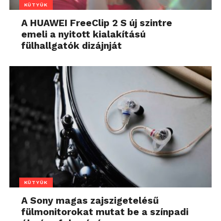
KÜTYÜK
A HUAWEI FreeClip 2 S új szintre
emeli a nyitott kialakítású
fülhallgatók dizájnját
KÜTYÜK
A Sony magas zajszigetelésű
fülmonitorokat mutat be a színpadi