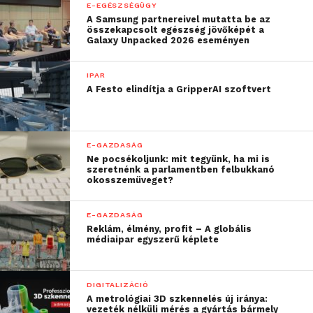
E-EGÉSZSÉGÜGY
A Samsung partnereivel mutatta be az
összekapcsolt egészség jövőképét a
Galaxy Unpacked 2026 eseményen
IPAR
A Festo elindítja a GripperAI szoftvert
E-GAZDASÁG
Ne pocsékoljunk: mit tegyünk, ha mi is
szeretnénk a parlamentben felbukkanó
okosszemüveget?
E-GAZDASÁG
Reklám, élmény, profit – A globális
médiaipar egyszerű képlete
DIGITALIZÁCIÓ
A metrológiai 3D szkennelés új iránya:
vezeték nélküli mérés a gyártás bármely