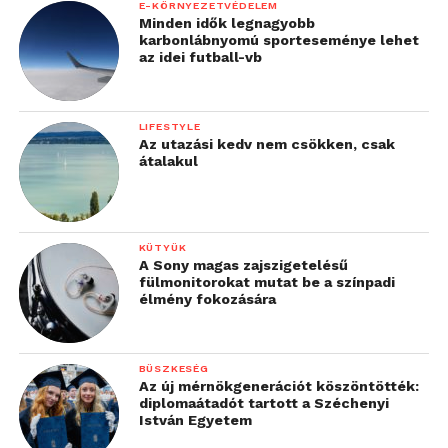
E-KÖRNYEZETVÉDELEM
Minden idők legnagyobb
karbonlábnyomú sporteseménye lehet
az idei futball-vb
LIFESTYLE
Az utazási kedv nem csökken, csak
átalakul
KÜTYÜK
A Sony magas zajszigetelésű
fülmonitorokat mutat be a színpadi
élmény fokozására
BÜSZKESÉG
Az új mérnökgenerációt köszöntötték:
diplomaátadót tartott a Széchenyi
István Egyetem