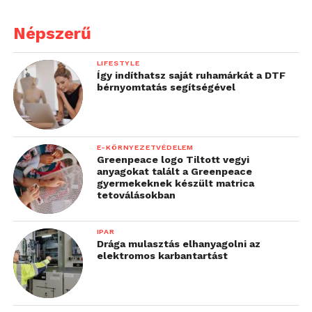
Népszerű
LIFESTYLE
Így indíthatsz saját ruhamárkát a DTF
bérnyomtatás segítségével
E-KÖRNYEZETVÉDELEM
Greenpeace logo Tiltott vegyi
anyagokat talált a Greenpeace
gyermekeknek készült matrica
tetoválásokban
IPAR
Drága mulasztás elhanyagolni az
elektromos karbantartást