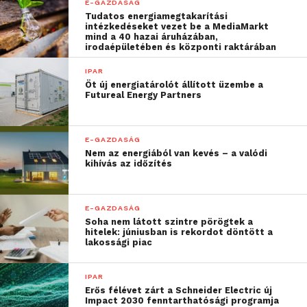
E-GAZDASÁG
A kampányt magánszemélyek és vállalkozások is
Tudatos energiamegtakarítási
intézkedéseket vezet be a MediaMarkt
támogathatják a
https://tokeportal.hu/pecszoo
mind a 40 hazai áruházában,
oldalon, ahol a fotók és a kisfilm mellett, számos
irodaépületében és központi raktárában
ajándékkal várjuk támogatóinkat.
IPAR
Öt új energiatárolót állított üzembe a
Futureal Energy Partners
E-GAZDASÁG
Nem az energiából van kevés – a valódi
kihívás az időzítés
E-GAZDASÁG
Soha nem látott szintre pörögtek a
hitelek: júniusban is rekordot döntött a
lakossági piac
IPAR
Erős félévet zárt a Schneider Electric új
Impact 2030 fenntarthatósági programja