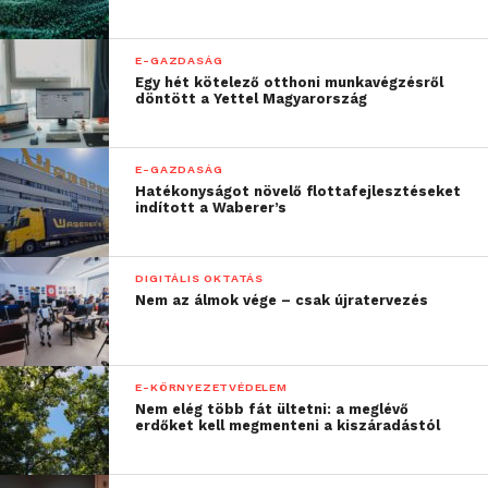
E-GAZDASÁG
Egy hét kötelező otthoni munkavégzésről
döntött a Yettel Magyarország
E-GAZDASÁG
Hatékonyságot növelő flottafejlesztéseket
indított a Waberer’s
DIGITÁLIS OKTATÁS
Nem az álmok vége – csak újratervezés
E-KÖRNYEZETVÉDELEM
Nem elég több fát ültetni: a meglévő
erdőket kell megmenteni a kiszáradástól