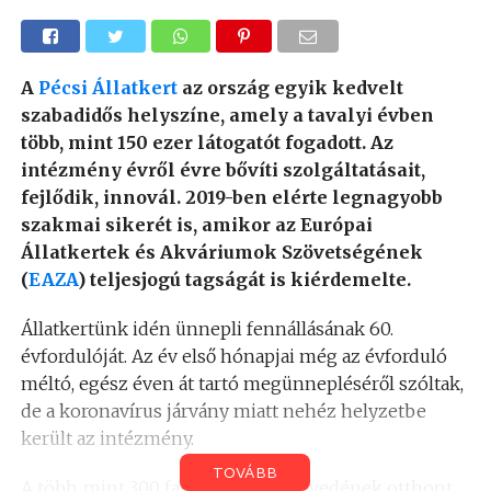
A
Pécsi Állatkert
az ország egyik kedvelt
szabadidős helyszíne, amely a tavalyi évben
több, mint 150 ezer látogatót fogadott. Az
intézmény évről évre bővíti szolgáltatásait,
fejlődik, innovál. 2019-ben elérte legnagyobb
szakmai sikerét is, amikor az Európai
Állatkertek és Akváriumok Szövetségének
(
EAZA
) teljesjogú tagságát is kiérdemelte.
Állatkertünk idén ünnepli fennállásának 60.
évfordulóját. Az év első hónapjai még az évforduló
méltó, egész éven át tartó megünnepléséről szóltak,
de a koronavírus járvány miatt nehéz helyzetbe
került az intézmény.
TOVÁBB
A több, mint 300 faj, közel 1500 egyedének otthont