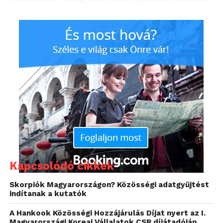
adó állatkert és akvárium-terrárium fejlesztéseinek
szinte teljes leállítására kényszerült, a közel két és
fél hónapos zárva tartás következtében pedig több,
mint 28.000 látogatótól és több tízmillió forintnyi
bevételtől esett el.
Kapcsolódó cikkek
Skorpiók Magyarországon? Közösségi adatgyűjtést
indítanak a kutatók
A Hankook Közösségi Hozzájárulás Díjat nyert az I.
Magyarországi Koreai Vállalatok CSR díjátadóján