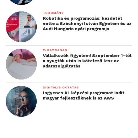
TUDOMÁNY
Robotika és programozás: kezdetét
vette a Széchenyi István Egyetem és az
Audi Hungaria nyári programja
E-GAZDASÁG
Vállalkozók figyelem! Szeptember 1-től
a nyugták után is kötelező lesz az
adatszolgáltatás
DIGITÁLIS OKTATÁS
Ingyenes AI-képzési programot indít
magyar fejlesztőknek is az AWS