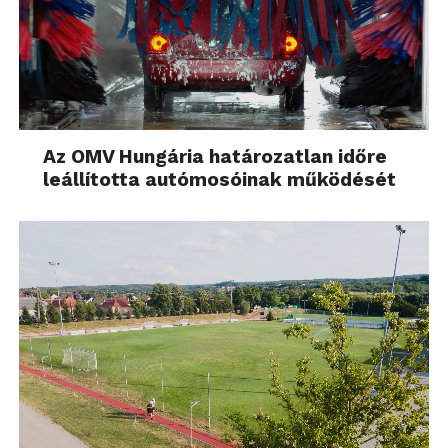
Az OMV Hungária határozatlan időre
leállította autómosóinak működését