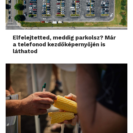
Elfelejtetted, meddig parkolsz? Már
a telefonod kezdőképernyőjén is
láthatod