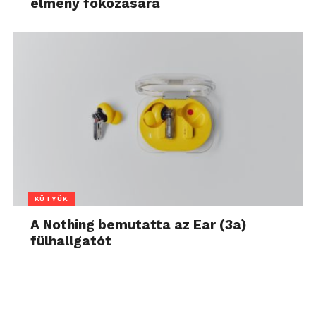
élmény fokozására
KÜTYÜK
A Nothing bemutatta az Ear (3a)
fülhallgatót