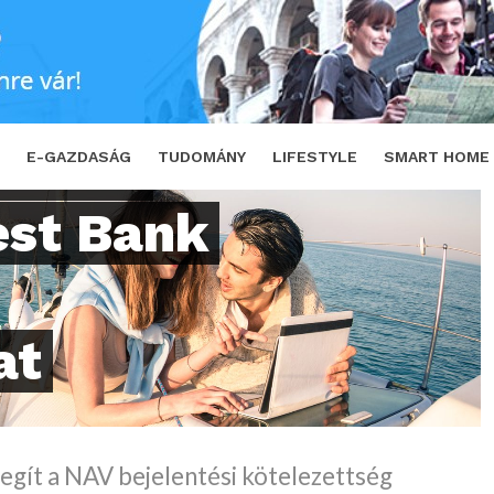
Bank csoport a kisvállalkozókat
SHARE
ázóval
E-GAZDASÁG
TUDOMÁNY
LIFESTYLE
SMART HOME
est Bank
at
segít a NAV bejelentési kötelezettség