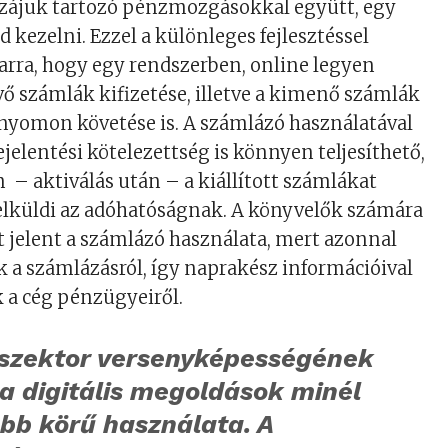
zzájuk tartozó pénzmozgásokkal együtt, egy
 kezelni. Ezzel a különleges fejlesztéssel
 arra, hogy egy rendszerben, online legyen
vő számlák kifizetése, illetve a kimenő számlák
nyomon követése is. A számlázó használatával
ejelentési kötelezettség is könnyen teljesíthető,
 – aktiválás után – a kiállított számlákat
lküldi az adóhatóságnak. A könyvelők számára
 jelent a számlázó használata, mert azonnal
k a számlázásról, így naprakész információival
 a cég pénzügyeiről.
 szektor versenyképességének
a digitális megoldások minél
bb körű használata. A