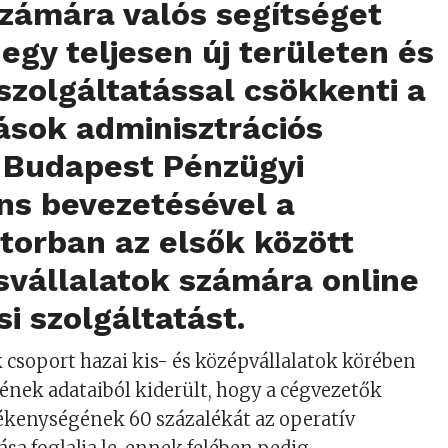
zámára valós segítséget
 egy teljesen új területen és
 szolgáltatással csökkenti a
ások adminisztrációs
A Budapest Pénzügyi
ns bevezetésével a
torban az elsők között
isvállalatok számára online
i szolgálta
tást.
csoport hazai kis- és középvállalatok körében
ének adataiból kiderült, hogy a cégvezetők
kenységének 60 százalékát az operatív