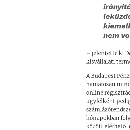
irányít
leküzdé
kiemel
nem vol
–
jelentette ki 
kisvállalati term
A Budapest Pénzü
hamarosan minde
online regisztrá
ügyfélként pedig
számlázórendsze
hónapokban foly
között elérhető 