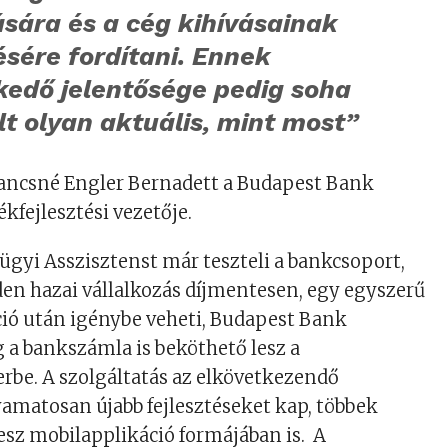
ására és a cég kihívásainak
sére fordítani. Ennek
kedő jelentősége pedig soha
t olyan aktuális, mint most”
Dancsné Engler Bernadett a Budapest Bank
ékfejlesztési vezetője.
gyi Asszisztenst már teszteli a bankcsoport,
n hazai vállalkozás díjmentesen, egy egyszerű
ció után igénybe veheti, Budapest Bank
 a bankszámla is beköthető lesz a
rbe. A szolgáltatás az elkövetkezendő
amatosan újabb fejlesztéseket kap, többek
lesz mobilapplikáció formájában is. A