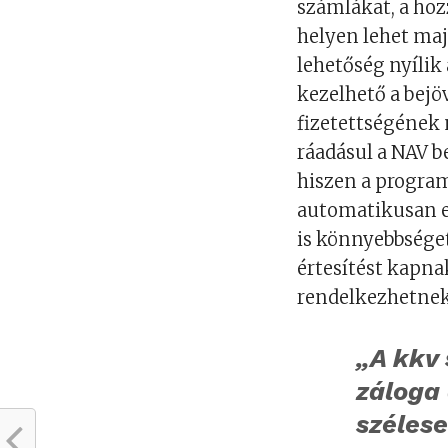
számlákat, a ho
helyen lehet majd
lehetőség nyílik
kezelhető a bejö
fizetettségének 
ráadásul a NAV b
hiszen a program
automatikusan e
is könnyebbséget
értesítést kapna
rendelkezhetnek
„A kkv
záloga 
szélese