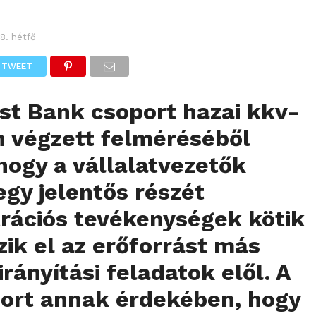
 8. hétfő
TWEET
st Bank csoport hazai kkv-
n végzett felméréséből
 hogy a vállalatvezetők
egy jelentős részét
rációs tevékenységek kötik
szik el az erőforrást más
irányítási feladatok elől. A
ort annak érdekében, hogy