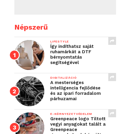
Népszerű
LIFESTYLE
Így indíthatsz saját
ruhamárkát a DTF
bérnyomtatás
segítségével
DIGITALIZÁCIÓ
A mesterséges
intelligencia fejlődése
és az ipari forradalom
párhuzamai
E-KÖRNYEZETVÉDELEM
Greenpeace logo Tiltott
vegyi anyagokat talált a
Greenpeace