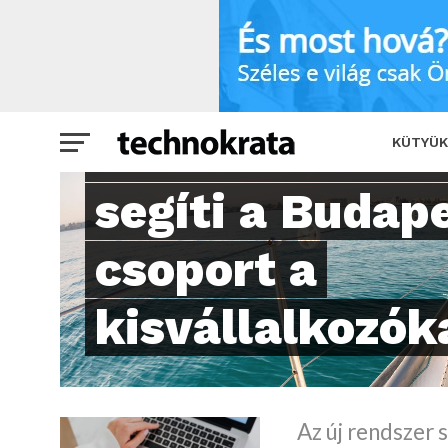
Online számálázóval segíti a Budapest 
E-GAZDASÁG
Online számál
KÜTYÜK
segíti a Budap
csoport a
kisvállalkozók
Az új rendszer 