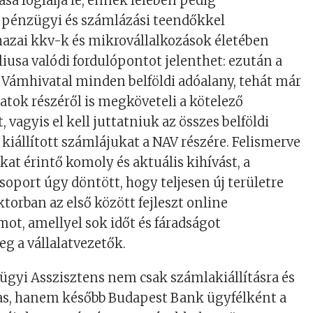
ása foglalja le, ennek felében pedig
, pénzügyi és számlázási teendőkkel
hazai kkv-k és mikrovállalkozások életében
liusa valódi fordulópontot jelenthet: ezután a
Vámhivatal minden belföldi adóalany, tehát már
latok részéről is megköveteli a kötelező
, vagyis el kell juttatniuk az összes belföldi
 kiállított számlájukat a NAV részére. Felismerve
kat érintő komoly és aktuális kihívást, a
oport úgy döntött, hogy teljesen új területre
ktorban az első között fejleszt online
t, amellyel sok időt és fáradságot
g a vállalatvezetők.
gyi Asszisztens nem csak számlakiállításra és
as, hanem később Budapest Bank ügyfélként a