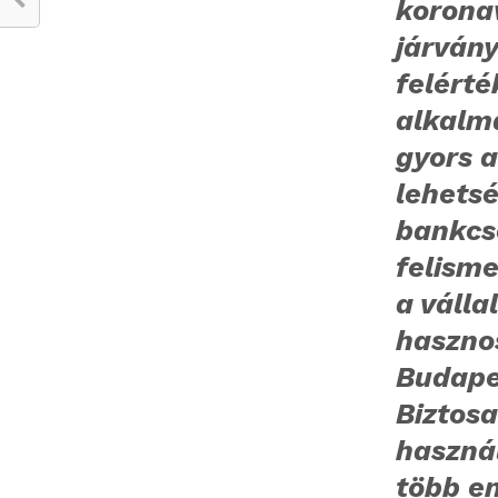
korona
járván
felérté
alkalm
gyors 
lehetsé
bankcs
felisme
a váll
haszno
Budapes
Biztos
haszná
több en