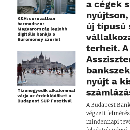
a cégek s
nyújtson,
K&H: sorozatban
új típusú
harmadszor
Magyarország legjobb
digitális bankja a
vállalkoz
Euromoney szerint
terheit. 
Assziszte
bankszek
nyújt a k
számlázás
Tizenegyedik alkalommal
várja az érdeklődőket a
Budapest SUP Fesztivál
A Budapest Bank 
végzett felmérés
mindennapi tevé