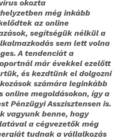
vírus okozta
yhelyzetben még inkább
kelődtek az online
azások, segítségük nélkül a
alkalmazkodás sem lett volna
ges. A tendenciát a
oportnál már évekkel ezelőtt
rtük, és kezdtünk el dolgozni
alkozások számára leginkább
s online megoldásokon, így a
t Pénzügyi Asszisztensen is.
ak vagyunk benne, hogy
latával a cégvezetők még
ergiát tudnak a vállalkozás