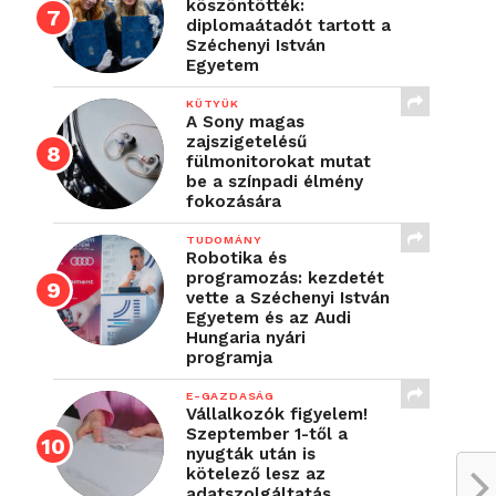
köszöntötték:
diplomaátadót tartott a
Széchenyi István
Egyetem
KÜTYÜK
A Sony magas
zajszigetelésű
fülmonitorokat mutat
be a színpadi élmény
fokozására
TUDOMÁNY
Robotika és
programozás: kezdetét
vette a Széchenyi István
Egyetem és az Audi
Hungaria nyári
programja
E-GAZDASÁG
Vállalkozók figyelem!
Szeptember 1-től a
nyugták után is
kötelező lesz az
adatszolgáltatás