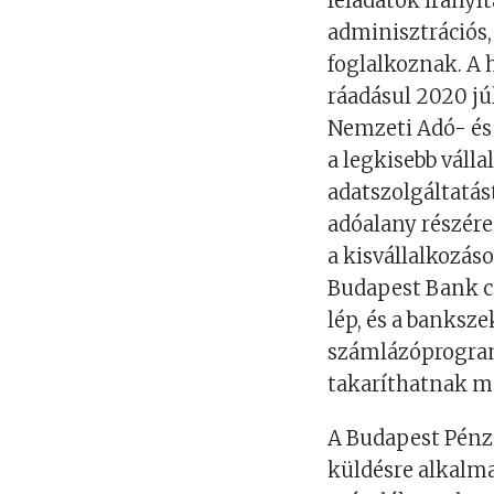
feladatok irányít
adminisztrációs
foglalkoznak. A 
ráadásul 2020 jú
Nemzeti Adó- és 
a legkisebb válla
adatszolgáltatást
adóalany részére
a kisvállalkozáso
Budapest Bank cs
lép, és a banksze
számlázóprogramo
takaríthatnak me
A Budapest Pénzü
küldésre alkalm