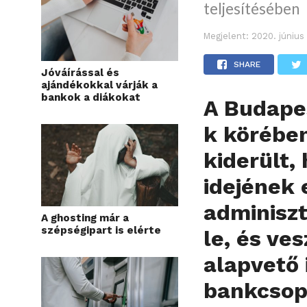
teljesítésében
Megjelent:
2020. június
SHARE
Jóváírással és
ajándékokkal várják a
bankok a diákokat
A Budape
k körébe
kiderült,
idejének 
adminiszt
A ghosting már a
szépségipart is elérte
le, és ve
alapvető 
bankcsop