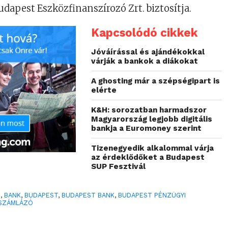
udapest Eszközfinanszírozó Zrt. biztosítja.
Kapcsolódó cikkek
Jóváírással és ajándékokkal
várják a bankok a diákokat
A ghosting már a szépségipart is
elérte
K&H: sorozatban harmadszor
Magyarország legjobb digitális
bankja a Euromoney szerint
Tizenegyedik alkalommal várja
az érdeklődőket a Budapest
SUP Fesztivál
0
,
BANK
,
BUDAPEST
,
BUDAPEST BANK
,
BUDAPEST PÉNZÜGYI
SZÁMLÁZÓ