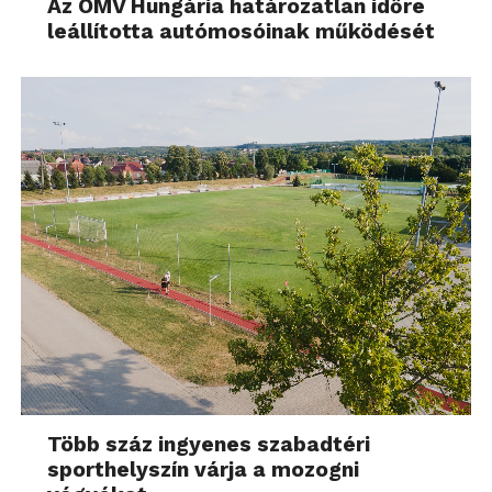
Az OMV Hungária határozatlan időre
leállította autómosóinak működését
Több száz ingyenes szabadtéri
sporthelyszín várja a mozogni