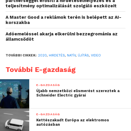
partnerséggel erősíti a hirdetéselhelyezés és a
teljesítmény optimalizálását szolgáló eszközeit
portfóliónkon elérhető
A Master Good a reklámok terén is belépett az AI-
megoldással akár a hazai
korszakba
internetezők 80%-a
[1]
is
Adóemeléssel akarja elkerülni bezzegrománia az
megszólítható, és
államcsődöt
hatékony alternatíva a
YouTube-megjelenések
TOVÁBBI CIKKEK:
2020
,
HIRDETÉS
,
NATÍV
,
ÚJÍTÁS
,
VIDEO
mellett. Nemcsak a
További E-gazdaság
YouTube-hoz, de más,
hagyományos videós
E-GAZDASÁG
Újabb nemzetközi elismerést szereztek a
formátumokhoz képest is
Schneider Electric gyárai
előnye, hogy nem
agresszív, azaz a
E-GAZDASÁG
Kettészakadt Európa az elektromos
megtekintés a fogyasztó
autózásban