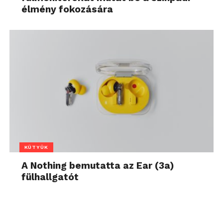
élmény fokozására
KÜTYÜK
A Nothing bemutatta az Ear (3a)
fülhallgatót