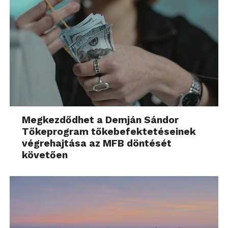
Megkezdődhet a Demján Sándor
Tőkeprogram tőkebefektetéseinek
végrehajtása az MFB döntését
követően