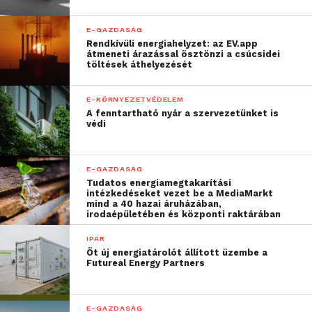
döntésén alapszik. A natív
videót bármikor be lehet
E-GAZDASÁG
Rendkívüli energiahelyzet: az EV.app
zárni, a hang külön
átmeneti árazással ösztönzi a csúcsidei
töltések áthelyezését
bekapcsolható és
szabályozható. Hirdetői
E-KÖRNYEZETVÉDELEM
A fenntartható nyár a szervezetünket is
szempontból exkluzív
védi
megjelenés: egy videóban
egyetlen márka jelenik
E-GAZDASÁG
Tudatos energiamegtakarítási
meg, a reklámmegjelenés
intézkedéseket vezet be a MediaMarkt
mind a 40 hazai áruházában,
környezete pedig
irodaépületében és központi raktárában
minőségi tartalom. A
IPAR
Öt új energiatárolót állított üzembe a
kampányindítás ráadásul
Futureal Energy Partners
nagyon egyszerű,
elegendő hozzá egyetlen
E-GAZDASÁG