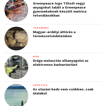
Greenpeace logo Tiltott vegyi
anyagokat talált a Greenpeace
gyermekeknek készült matrica
tetoválásokban
TUDOMÁNY
Magyar–erdélyi áttörés a
természetvédelemben
IPAR
Drága mulasztás elhanyagolni az
elektromos karbantartást
LIFESTYLE
Az utazási kedv nem csökken, csak
átalakul