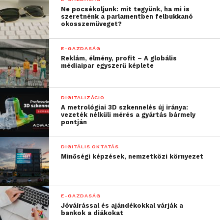
Ne pocsékoljunk: mit tegyünk, ha mi is
szeretnénk a parlamentben felbukkanó
okosszemüveget?
E-GAZDASÁG
Reklám, élmény, profit – A globális
médiaipar egyszerű képlete
DIGITALIZÁCIÓ
A metrológiai 3D szkennelés új iránya:
vezeték nélküli mérés a gyártás bármely
pontján
DIGITÁLIS OKTATÁS
Minőségi képzések, nemzetközi környezet
E-GAZDASÁG
Jóváírással és ajándékokkal várják a
bankok a diákokat