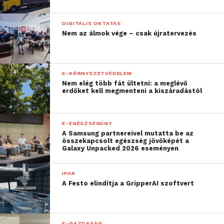
DIGITÁLIS OKTATÁS
Nem az álmok vége – csak újratervezés
E-KÖRNYEZETVÉDELEM
Nem elég több fát ültetni: a meglévő
erdőket kell megmenteni a kiszáradástól
E-EGÉSZSÉGÜGY
A Samsung partnereivel mutatta be az
összekapcsolt egészség jövőképét a
Galaxy Unpacked 2026 eseményen
IPAR
A Festo elindítja a GripperAI szoftvert
E-GAZDASÁG