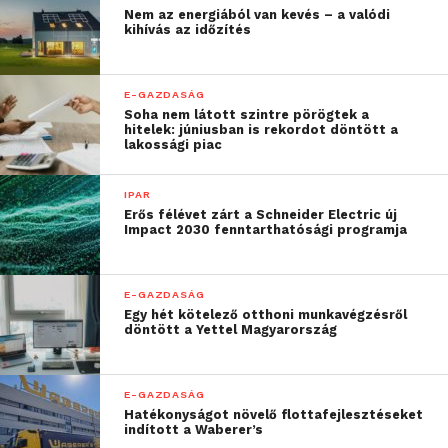
Nem az energiából van kevés – a valódi
mp4 fájl”
kihívás az időzítés
– mondta Kovács-Tóth Bettina, a Natív Hirdetés Kft.
E-GAZDASÁG
értékesítési vezetője.
Soha nem látott szintre pörögtek a
hitelek: júniusban is rekordot döntött a
lakossági piac
A |related| video működéséről több információ és
live nézet:
https://related.hu/video
IPAR
Erős félévet zárt a Schneider Electric új
[1]
DKT-
Gemius, 2020. áprilisi (15+-os közönség)
Impact 2030 fenntarthatósági programja
kutatása alapján
E-GAZDASÁG
Egy hét kötelező otthoni munkavégzésről
döntött a Yettel Magyarország
E-GAZDASÁG
Hatékonyságot növelő flottafejlesztéseket
indított a Waberer’s