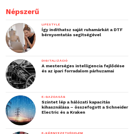
Népszerű
LIFESTYLE
Így indíthatsz saját ruhamárkát a DTF
bérnyomtatás segítségével
DIGITALIZÁCIÓ
A mesterséges intelligencia fejlődése
és az ipari forradalom párhuzamai
E-GAZDASÁG
Szintet lép a hálózati kapacitás
kihasználása – összefogott a Schneider
Electric és a Kraken
E-KÖRNYEZETVÉDELEM