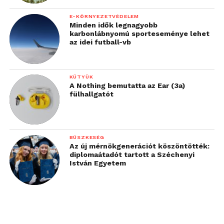
E-KÖRNYEZETVÉDELEM
Minden idők legnagyobb
karbonlábnyomú sporteseménye lehet
az idei futball-vb
KÜTYÜK
A Nothing bemutatta az Ear (3a)
fülhallgatót
BÜSZKESÉG
Az új mérnökgenerációt köszöntötték:
diplomaátadót tartott a Széchenyi
István Egyetem