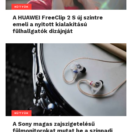
KÜTYÜK
A HUAWEI FreeClip 2 S új szintre
emeli a nyitott kialakítású
fülhallgatók dizájnját
KÜTYÜK
A Sony magas zajszigetelésű
fülmonitorokat mutat be a színpadi