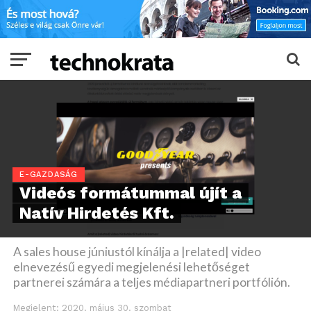
E-GAZDASÁG
Videós formátummal újít a
Natív Hirdetés Kft.
A sales house júniustól kínálja a |related| video
elnevezésű egyedi megjelenési lehetőséget
partnerei számára a teljes médiapartneri portfólión.
Megjelent:
2020. május 30. szombat