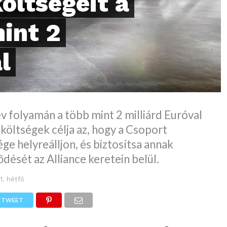
öltségeit a
int 2
l
v folyamán a több mint 2 milliárd Euróval
 költségek célja az, hogy a Csoport
e helyreálljon, és biztosítsa annak
ődését az Alliance keretein belül.
1. hétfő
TWEET