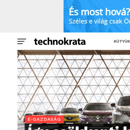
Így csökkenti költségeit a Renault több
KÜTYÜK
E-GAZDASÁG