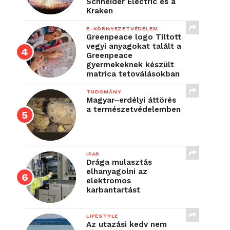
Schneider Electric és a
Kraken
E-KÖRNYEZETVÉDELEM
Greenpeace logo Tiltott
vegyi anyagokat talált a
Greenpeace
gyermekeknek készült
matrica tetoválásokban
TUDOMÁNY
Magyar–erdélyi áttörés
a természetvédelemben
IPAR
Drága mulasztás
elhanyagolni az
elektromos
karbantartást
LIFESTYLE
Az utazási kedv nem