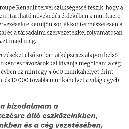
oupe Renault tervei szükségessé teszik, hogy a
s fenntartható növekedés érdekében a munkaerő
zervezésekre kerüljön sor, akkor természetesen a
al és a társadalmi szervezetekkel folyamatosan
 azt majd meg.
vezéseket első sorban átképzéses alapon belső
 önkéntes távozásokkal kívánja megoldani a cég.
3 évben ez mintegy 4 600 munkahelyet érint
, és 10 000 további munkahelyet a világ egyéb
s a bizodalmam a
ezésre álló eszközeinkben,
inkben és a cég vezetésében,