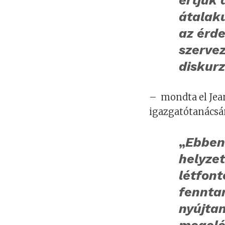
átalaku
az érde
szerve
diskurz
– mondta el Jea
igazgatótanácsá
„
Ebben 
helyzet
létfont
fenntar
nyújta
megelé