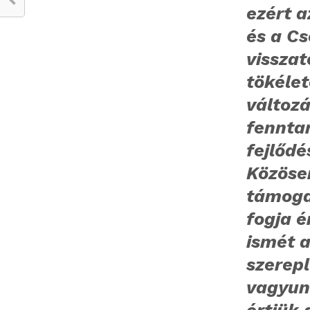
ezért a
és a Cs
visszat
tökélet
változ
fennta
fejlődé
Közösen
támoga
fogja é
ismét a
szerepl
vagyun
értjük 