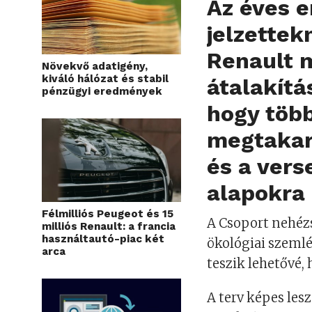
Az éves 
jelzettek
Renault m
Növekvő adatigény,
kiváló hálózat és stabil
átalakítá
pénzügyi eredmények
hogy több
megtakarí
és a vers
alapokra 
Félmilliós Peugeot és 15
A Csoport nehézsé
milliós Renault: a francia
használtautó-piac két
ökológiai szeml
arca
teszik lehetővé,
A terv képes lesz