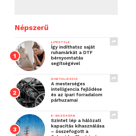
Népszerű
LIFESTYLE
Így indíthatsz saját
ruhamárkát a DTF
bérnyomtatás
segítségével
DIGITALIZÁCIÓ
A mesterséges
intelligencia fejlődése
és az ipari forradalom
párhuzamai
E-GAZDASÁG
Szintet lép a hálózati
kapacitás kihasználása
– összefogott a