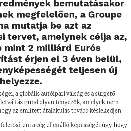
eredmények bemutatásakor
nek megfelelően, a Groupe
a mutatja be azt az
si tervet, amelynek célja az,
 mint 2 milliárd Eurós
tást érjen el 3 éven belül,
enyképességét teljesen új
helyezze.
gei, a globális autóipari válság és a sürgető
életváltás mind olyan tényezők, amelyek nem
 hogy az említett átalakulás tovább késlekedjen.
 felerősíteni a cég ellenálló képességét úgy, hogy