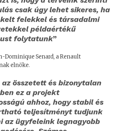
lás csak úgy lehet sikeres, ha
kelt felekkel és társadalmi
zetekkel példaértékű
ust folytatunk
”
n-Dominique Senard, a Renault
nak elnöke.
az összetett és bizonytalan
ben ez a projekt
osságú ahhoz, hogy stabil és
tható teljesítményt tudjunk
ni az ügyfeleink legnagyobb
gedésére. Számos