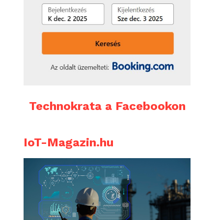
Technokrata a Facebookon
IoT-Magazin.hu