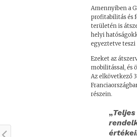
Amennyiben a Gr
profitabilitás é
területén is áts
helyi hatóságokk
egyeztetve teszi
Ezeket az átszer
mobilitással, és
Az elkövetkező 
Franciaországban
részein.
„
Telje
rendelk
értéke