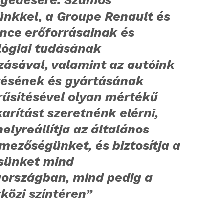
ünkkel, a Groupe Renault és
ance erőforrásainak és
lógiai tudásának
zásával, valamint az autóink
ztésének és gyártásának
rűsítésével olyan mértékű
rítást szeretnénk elérni,
elyreállítja az általános
mezőségünket, és biztosítja a
ésünket mind
aországban, mind pedig a
közi színtéren”