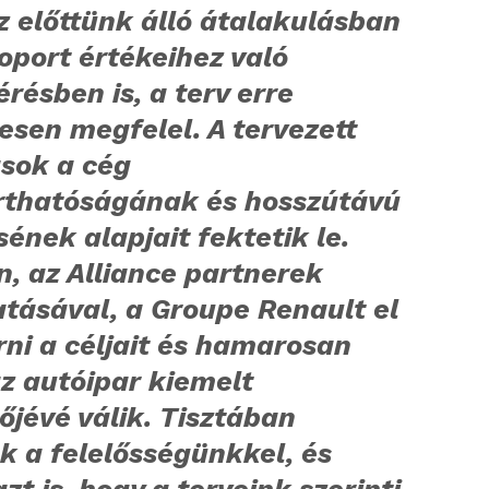
z előttünk álló átalakulásban
oport értékeihez való
érésben is, a terv erre
esen megfelel. A tervezett
ások a cég
rthatóságának és hosszútávú
sének alapjait fektetik le.
, az Alliance partnerek
tásával, a Groupe Renault el
rni a céljait és hamarosan
z autóipar kiemelt
őjévé válik. Tisztában
k a felelősségünkkel, és
azt is, hogy a terveink szerinti