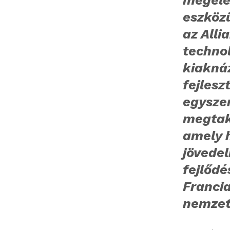
eszköz
az Alli
techno
kiakná
fejles
egysze
megtaka
amely h
jövedel
fejlőd
Franci
nemzet