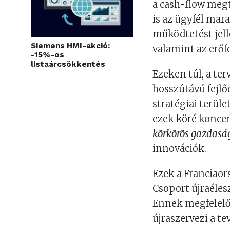
a cash-flow meg
is az ügyfél mar
működtetést jel
Siemens HMI-akció:
valamint az erő
-15%-os
listaárcsökkentés
Ezeken túl, a ter
hosszútávú fejlő
stratégiai terül
ezek köré koncen
körkörös gazdasá
innovációk.
Ezek a Franciao
Csoport újraéle
Ennek megfelelő
újraszervezi a t