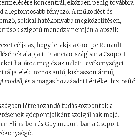
termelésére koncentrál, eközben pedig továbbra
ad a legfontosabb tényező. A működést és
lemző, sokkal hatékonyabb megközelítésen,
források szigorú menedzsmentjén alapszik.
vezet célja az, hogy lerakja a Groupe Renault
désének alapjait. Franciaországban a Csoport
eteket határoz meg és az üzleti tevékenységet
trálja: elektromos autó, kishaszonjármű,
gi modell
, és a magas hozzáadott értéket biztosító
rszágban létrehozandó tudásközpontok a
sztésének gócpontjaiként szolgálnak majd.
en Flins-ben és Guyancourt-ban a Csoport
evékenységét.