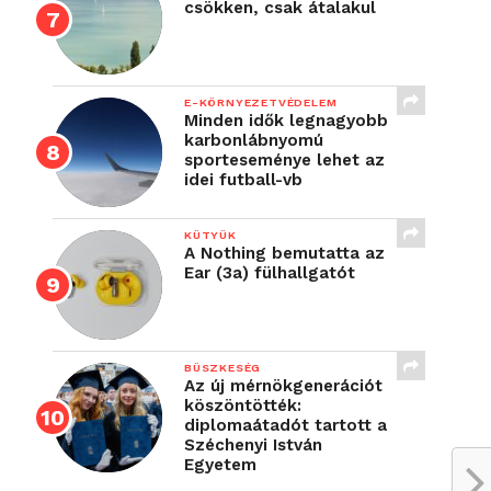
csökken, csak átalakul
E-KÖRNYEZETVÉDELEM
Minden idők legnagyobb
karbonlábnyomú
sporteseménye lehet az
idei futball-vb
KÜTYÜK
A Nothing bemutatta az
Ear (3a) fülhallgatót
BÜSZKESÉG
Az új mérnökgenerációt
köszöntötték:
diplomaátadót tartott a
Széchenyi István
Egyetem