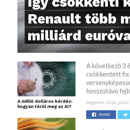
Így csökkenti k
Renault több m
milliárd euróva
A következő 3 é
csökkentett fix
versenyképesség
hosszútávú fejl
A millió dolláros kérdés:
Megjelent:
2020. június 
hogyan térül meg az AI?
SHARE