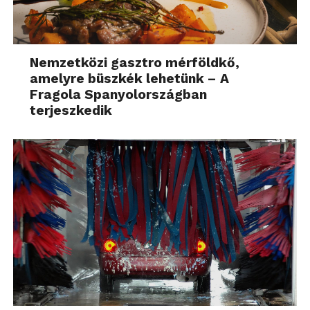
Nemzetközi gasztro mérföldkő,
amelyre büszkék lehetünk – A
Fragola Spanyolországban
terjeszkedik
Az OMV Hungária határozatlan időre
leállította autómosóinak működését