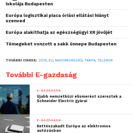
iskolája Budapesten
Európa logisztikai piaca óriási ellátási hiányt
szenved
Európa alakíthatja az egészségügyi XR jövőjét
Tömegeket vonzott a sakk ünnepe Budapesten
A Telenor 2019-es adatroaming riportjában
TOVÁBBI CIKKEK:
2019
,
EU
,
MAGYARORSZÁG
,
TARIFA
,
TELENOR
számolt be arról
, hogy a Telenor előfizetői mely
európai és melyik, az 1-es díjzónán kívüli
További E-gazdaság
országokban roamingolnak a legtöbbet.
E-GAZDASÁG
A 2020. január 1-ével életbe lépő szabályozásban
Újabb nemzetközi elismerést szereztek a
érintett tarifák listája és a megnövekedett
Schneider Electric gyárai
adatkeret mértéke az alábbi linken érhető
el:
www.telenor.hu/roamingadatkeret
E-GAZDASÁG
Kettészakadt Európa az elektromos
autózásban