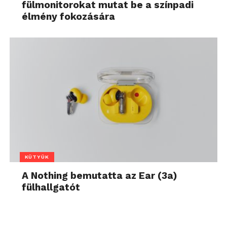
KÜTYÜK
A Nothing bemutatta az Ear (3a)
fülhallgatót