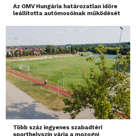
Több száz ingyenes szabadtéri
sporthelyszín várja a mozogni
vágyókat