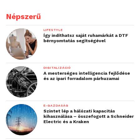
Népszerű
LIFESTYLE
Így indíthatsz saját ruhamárkát a DTF
bérnyomtatás segítségével
DIGITALIZÁCIÓ
A mesterséges intelligencia fejlődése
és az ipari forradalom párhuzamai
E-GAZDASÁG
Szintet lép a hálózati kapacitás
kihasználása – összefogott a Schneider
Electric és a Kraken