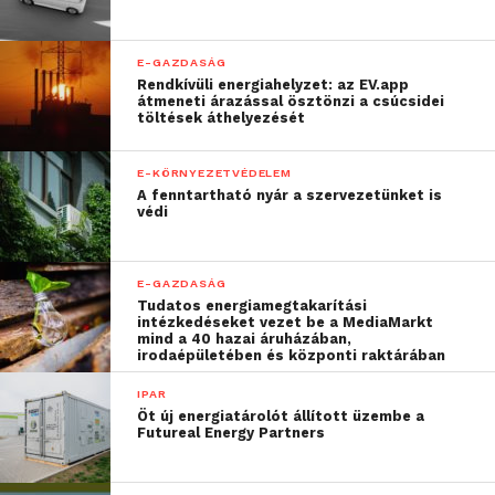
E-GAZDASÁG
Rendkívüli energiahelyzet: az EV.app
átmeneti árazással ösztönzi a csúcsidei
töltések áthelyezését
E-KÖRNYEZETVÉDELEM
A fenntartható nyár a szervezetünket is
védi
E-GAZDASÁG
Tudatos energiamegtakarítási
intézkedéseket vezet be a MediaMarkt
mind a 40 hazai áruházában,
irodaépületében és központi raktárában
IPAR
Öt új energiatárolót állított üzembe a
Futureal Energy Partners