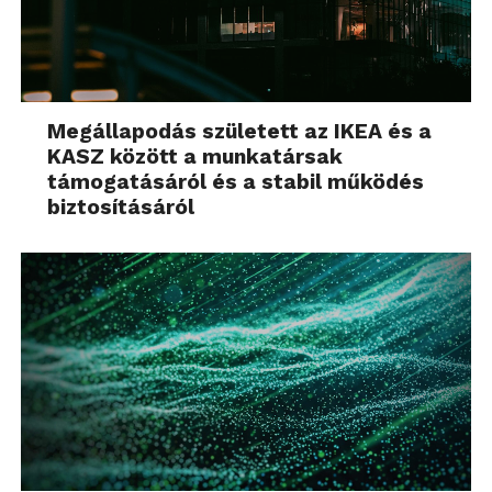
Megállapodás született az IKEA és a
KASZ között a munkatársak
támogatásáról és a stabil működés
biztosításáról
Erős félévet zárt a Schneider Electric
új Impact 2030 fenntarthatósági