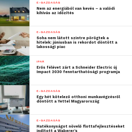
E-GAZDASÁG
Nem az energiából van kevés – a valódi
kihívás az időzítés
E-GAZDASÁG
Soha nem látott szintre pörögtek a
hitelek: júniusban is rekordot döntött a
lakossági piac
IPAR
Erős félévet zárt a Schneider Electric új
Impact 2030 fenntarthatósági programja
E-GAZDASÁG
Egy hét kötelező otthoni munkavégzésről
döntött a Yettel Magyarország
E-GAZDASÁG
Hatékonyságot növelő flottafejlesztéseket
indított a Waberer’s