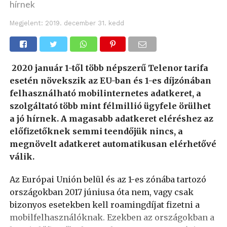
hírnek
Megjelent:
2019. december 31. kedd
2020 január 1-től több népszerű Telenor tarifa
esetén növekszik az EU-ban és 1-es díjzónában
felhasználható mobilinternetes adatkeret, a
szolgáltató több mint félmillió ügyfele örülhet
a jó hírnek. A magasabb adatkeret eléréshez az
előfizetőknek semmi teendőjük nincs, a
megnövelt adatkeret automatikusan elérhetővé
válik.
Az Európai Unión belül és az 1-es zónába tartozó
országokban 2017 júniusa óta nem, vagy csak
bizonyos esetekben kell roamingdíjat fizetni a
mobilfelhasználóknak. Ezekben az országokban a