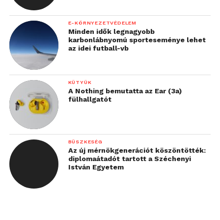
Minden idők legnagyobb
karbonlábnyomú sporteseménye lehet
az idei futball-vb
KÜTYÜK
A Nothing bemutatta az Ear (3a)
fülhallgatót
BÜSZKESÉG
Az új mérnökgenerációt köszöntötték:
diplomaátadót tartott a Széchenyi
István Egyetem