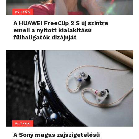
A HUAWEI FreeClip 2 S új szintre
emeli a nyitott kialakítású
fülhallgatók dizájnját
KÜTYÜK
A Sony magas zajszigetelésű
fülmonitorokat mutat be a színpadi
élmény fokozására