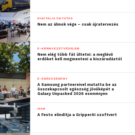
DIGITÁLIS OKTATÁS
Nem az álmok vége – csak újratervezés
E-KÖRNYEZETVÉDELEM
Nem elég több fát ültetni: a meglévő
erdőket kell megmenteni a kiszáradástól
E-EGÉSZSÉGÜGY
A Samsung partnereivel mutatta be az
összekapcsolt egészség jövőképét a
Galaxy Unpacked 2026 eseményen
IPAR
A Festo elindítja a GripperAI szoftvert