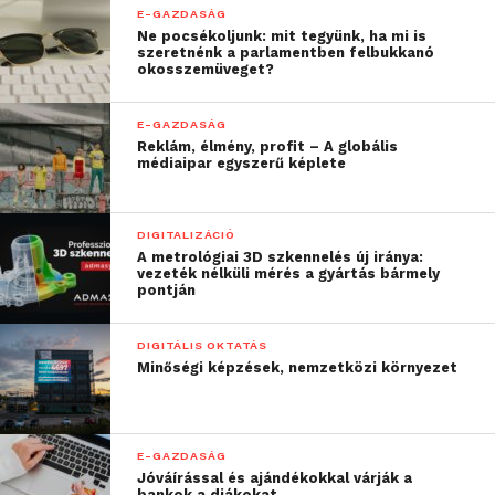
E-GAZDASÁG
Ne pocsékoljunk: mit tegyünk, ha mi is
szeretnénk a parlamentben felbukkanó
okosszemüveget?
E-GAZDASÁG
Reklám, élmény, profit – A globális
médiaipar egyszerű képlete
DIGITALIZÁCIÓ
A metrológiai 3D szkennelés új iránya:
vezeték nélküli mérés a gyártás bármely
pontján
DIGITÁLIS OKTATÁS
Minőségi képzések, nemzetközi környezet
E-GAZDASÁG
Jóváírással és ajándékokkal várják a
bankok a diákokat