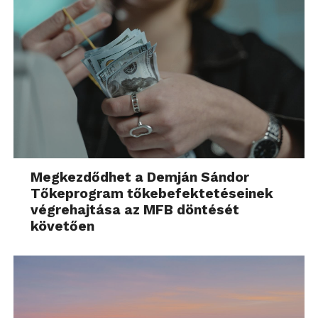
Megkezdődhet a Demján Sándor
Tőkeprogram tőkebefektetéseinek
végrehajtása az MFB döntését
követően