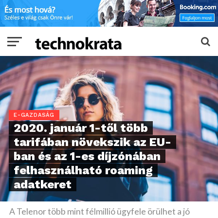
E-GAZDASÁG
2020. január 1-től több
tarifában növekszik az EU-
ban és az 1-es díjzónában
felhasználható roaming
adatkeret
A Telenor több mint félmillió ügyfele örülhet a jó