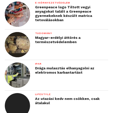
E-KÖRNYEZETVÉDELEM
Greenpeace logo Tiltott vegyi
anyagokat talált a Greenpeace
gyermekeknek készült matrica
tetoválásokban
TUDOMÁNY
Magyar–erdélyi áttörés a
természetvédelemben
IPAR
Drága mulasztás elhanyagolni az
elektromos karbantartást
LIFESTYLE
Az utazási kedv nem csökken, csak
átalakul
E-KÖRNYEZETVÉDELEM