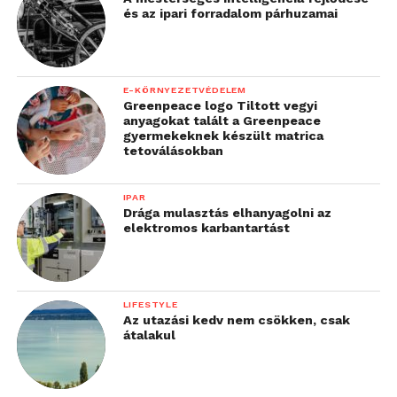
és az ipari forradalom párhuzamai
E-KÖRNYEZETVÉDELEM
Greenpeace logo Tiltott vegyi
anyagokat talált a Greenpeace
gyermekeknek készült matrica
tetoválásokban
IPAR
Drága mulasztás elhanyagolni az
elektromos karbantartást
LIFESTYLE
Az utazási kedv nem csökken, csak
átalakul