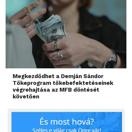
Megkezdődhet a Demján Sándor
Tőkeprogram tőkebefektetéseinek
végrehajtása az MFB döntését
követően