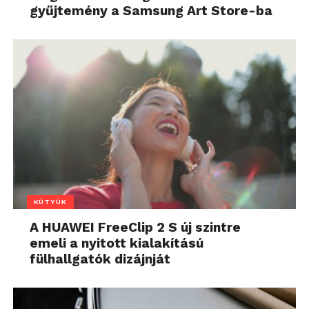
gyűjtemény a Samsung Art Store-ba
KÜTYÜK
A HUAWEI FreeClip 2 S új szintre
emeli a nyitott kialakítású
fülhallgatók dizájnját