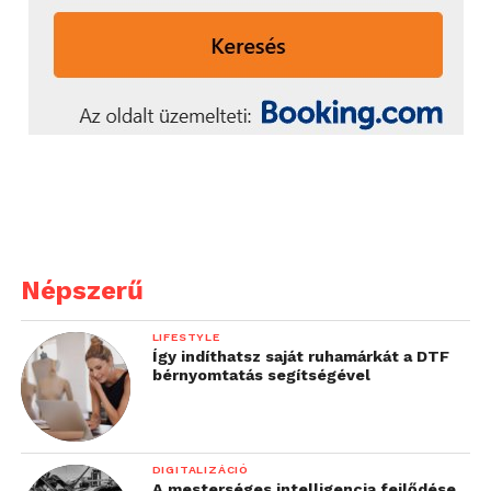
Népszerű
LIFESTYLE
Így indíthatsz saját ruhamárkát a DTF
bérnyomtatás segítségével
DIGITALIZÁCIÓ
A mesterséges intelligencia fejlődése