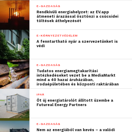
ikonikus és az absztrakt jelek között. Az ikonikus
E-GAZDASÁG
jelek könnyebben megjegyezhetőek, mert van
Rendkívüli energiahelyzet: az EV.app
átmeneti árazással ösztönzi a csúcsidei
kapcsolat a jel és a jelentés között, míg az absztrakt
töltések áthelyezését
jeleknél ez a kapcsolat nincsen meg.
Roland
a
könnyebb tanulás érdekében minden jelhez képet
E-KÖRNYEZETVÉDELEM
és leírást is kapcsolt, megkönnyítve ezzel azok
A fenntartható nyár a szervezetünket is
védi
megjegyzését.
E-GAZDASÁG
Tudatos energiamegtakarítási
A nemzetközi versenyeken szereplő fiatal
intézkedéseket vezet be a MediaMarkt
mind a 40 hazai áruházában,
tehetségek utazását a Magyar Tehetségsegítő
irodaépületében és központi raktárában
Szervezetek Szövetsége (MATEHETSZ) fedezi.
IPAR
Öt új energiatárolót állított üzembe a
Futureal Energy Partners
E-GAZDASÁG
Nem az energiából van kevés – a valódi