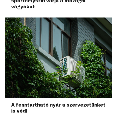
sporthelyszín várja a mozogni
vágyókat
A fenntartható nyár a szervezetünket
is védi