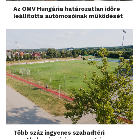
Az OMV Hungária határozatlan időre
leállította autómosóinak működését
Több száz ingyenes szabadtéri