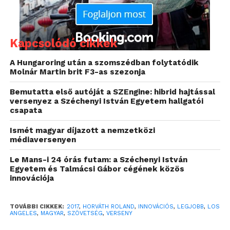
Kapcsolódó cikkek
A Hungaroring után a szomszédban folytatódik
Molnár Martin brit F3-as szezonja
Bemutatta első autóját a SZEngine: hibrid hajtással
Az Intel ISEF rendezvény kétlépcsős. A
versenyez a Széchenyi István Egyetem hallgatói
versenyzőktől a nemzetközi zsűri angol nyelvű
csapata
nevezési anyagokat kér a projektről. Ezt követően a
Ismét magyar díjazott a nemzetközi
kiállítással egybekötött döntőn több mint ezer
médiaversenyen
tudós, mérnök és matematikus személyes interjúk
Le Mans-i 24 órás futam: a Széchenyi István
során győződik meg a versenyzők felkészültségéről,
Egyetem és Talmácsi Gábor cégének közös
és alakítja ki a végleges sorrendet.
innovációja
Horváth Roland
, a Soproni Széchenyi István
TOVÁBBI CIKKEK:
2017
,
HORVÁTH ROLAND
,
INNOVÁCIÓS
,
LEGJOBB
,
LOS
Gimnázium diákja, a „Mutasd! – Interaktív jelnyelvet
ANGELES
,
MAGYAR
,
SZÖVETSÉG
,
VERSENY
tanító és gyakorló szoftverrel” pályázott, amellyel