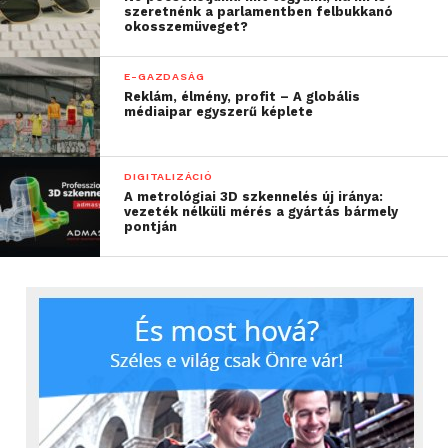
szeretnénk a parlamentben felbukkanó
okosszemüveget?
E-GAZDASÁG
Reklám, élmény, profit – A globális
médiaipar egyszerű képlete
DIGITALIZÁCIÓ
A metrológiai 3D szkennelés új iránya:
vezeték nélküli mérés a gyártás bármely
pontján