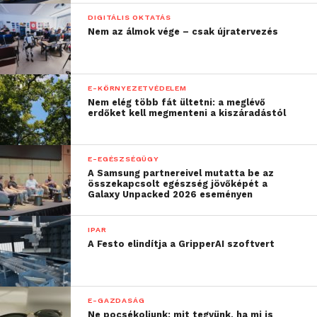
DIGITÁLIS OKTATÁS
Nem az álmok vége – csak újratervezés
E-KÖRNYEZETVÉDELEM
Nem elég több fát ültetni: a meglévő
erdőket kell megmenteni a kiszáradástól
E-EGÉSZSÉGÜGY
A Samsung partnereivel mutatta be az
összekapcsolt egészség jövőképét a
Galaxy Unpacked 2026 eseményen
IPAR
A Festo elindítja a GripperAI szoftvert
E-GAZDASÁG
Ne pocsékoljunk: mit tegyünk, ha mi is