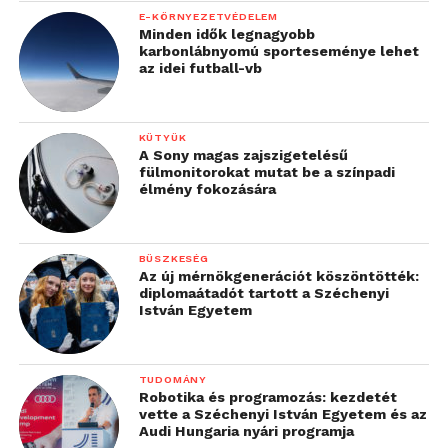
E-KÖRNYEZETVÉDELEM
Minden idők legnagyobb
karbonlábnyomú sporteseménye lehet
az idei futball-vb
KÜTYÜK
A Sony magas zajszigetelésű
fülmonitorokat mutat be a színpadi
élmény fokozására
BÜSZKESÉG
Az új mérnökgenerációt köszöntötték:
diplomaátadót tartott a Széchenyi
István Egyetem
TUDOMÁNY
Robotika és programozás: kezdetét
vette a Széchenyi István Egyetem és az
Audi Hungaria nyári programja