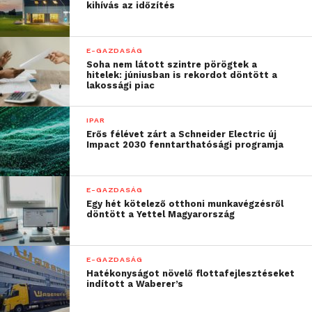
kihívás az időzítés
E-GAZDASÁG
Soha nem látott szintre pörögtek a
hitelek: júniusban is rekordot döntött a
lakossági piac
IPAR
Erős félévet zárt a Schneider Electric új
Impact 2030 fenntarthatósági programja
E-GAZDASÁG
Egy hét kötelező otthoni munkavégzésről
döntött a Yettel Magyarország
E-GAZDASÁG
Hatékonyságot növelő flottafejlesztéseket
indított a Waberer’s