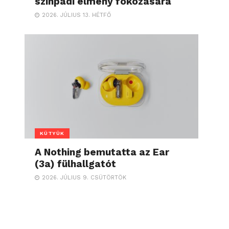
színpadi élmény fokozására
2026. JÚLIUS 13. HÉTFŐ
KÜTYÜK
A Nothing bemutatta az Ear
(3a) fülhallgatót
2026. JÚLIUS 9. CSÜTÖRTÖK