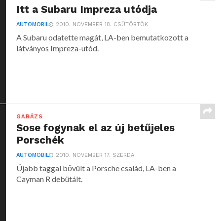
Itt a Subaru Impreza utódja
AUTOMOBIL
2010. NOVEMBER 18. CSÜTÖRTÖK
A Subaru odatette magát, LA-ben bemutatkozott a
látványos Impreza-utód.
GARÁZS
Sose fogynak el az új betűjeles
Porschék
AUTOMOBIL
2010. NOVEMBER 17. SZERDA
Újabb taggal bővült a Porsche család, LA-ben a
Cayman R debütált.