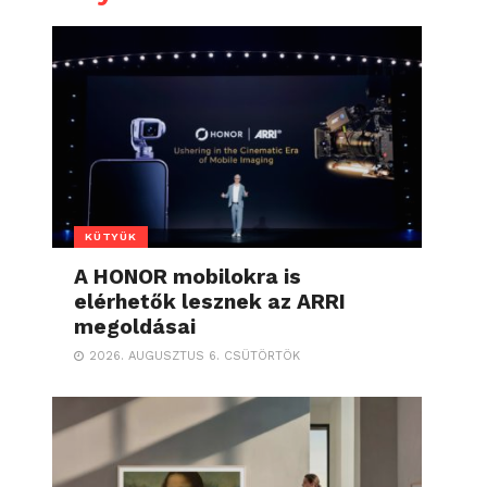
KÜTYÜK
A HONOR mobilokra is
elérhetők lesznek az ARRI
megoldásai
2026. AUGUSZTUS 6. CSÜTÖRTÖK