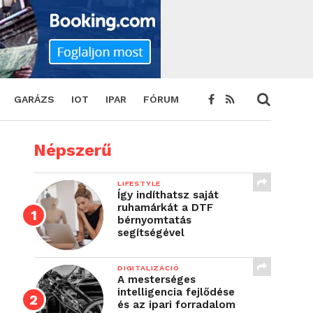
GARÁZS
IOT
IPAR
FÓRUM
Népszerű
LIFESTYLE
Így indíthatsz saját
ruhamárkát a DTF
bérnyomtatás
segítségével
DIGITALIZÁCIÓ
A mesterséges
intelligencia fejlődése
és az ipari forradalom