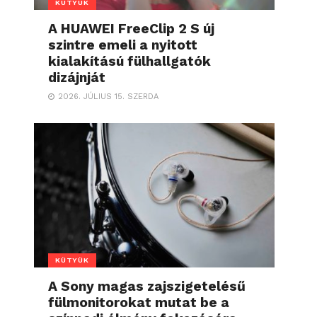
KÜTYÜK
A HUAWEI FreeClip 2 S új
szintre emeli a nyitott
kialakítású fülhallgatók
dizájnját
2026. JÚLIUS 15. SZERDA
KÜTYÜK
A Sony magas zajszigetelésű
fülmonitorokat mutat be a