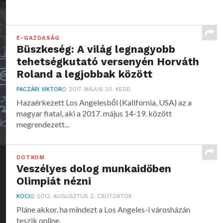
E-GAZDASÁG
Büszkeség: A világ legnagyobb
tehetségkutató versenyén Horváth
Roland a legjobbak között
PACZÁRI VIKTOR
2017. MÁJUS 23. KEDD
Hazaérkezett Los Angelesből (Kalifornia, USA) az a
magyar fiatal, aki a 2017. május 14-19. között
megrendezett...
DOTKOM
Veszélyes dolog munkaidőben
Olimpiát nézni
KOCI
2012. AUGUSZTUS 2. CSÜTÖRTÖK
Pláne akkor, ha mindezt a Los Angeles-i városházán
teszik online.