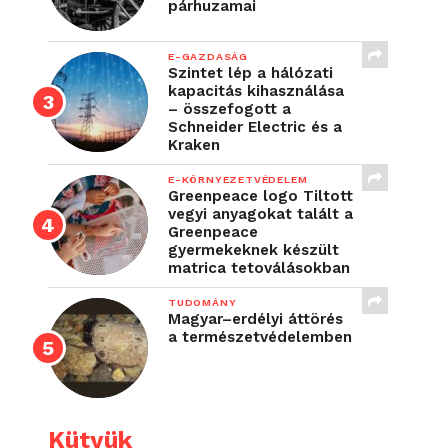
párhuzamai
E-GAZDASÁG
Szintet lép a hálózati
kapacitás kihasználása
– összefogott a
Schneider Electric és a
Kraken
E-KÖRNYEZETVÉDELEM
Greenpeace logo Tiltott
vegyi anyagokat talált a
Greenpeace
gyermekeknek készült
matrica tetoválásokban
TUDOMÁNY
Magyar–erdélyi áttörés
a természetvédelemben
Kütyük