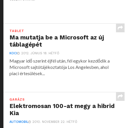
TABLET
Ma mutatja be a Microsoft az új
táblagépét
KOCI
2012. JÚNIUS 18. HÉTFŐ
Magyar idő szerint éjfél után, fél egykor kezdődik a
Microsoft sajtótájékoztatója Los Angelesben, ahol
piaci értesülések...
GARÁZS
Elektromosan 100-at megy a hibrid
Kia
AUTOMOBIL
2010. NOVEMBER 22. HÉTFŐ