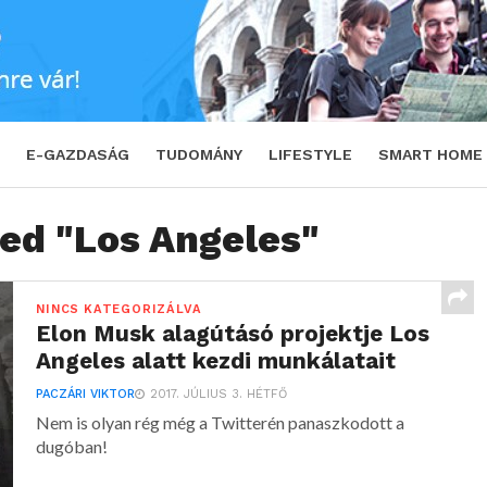
E-GAZDASÁG
TUDOMÁNY
LIFESTYLE
SMART HOME
ged "Los Angeles"
NINCS KATEGORIZÁLVA
Elon Musk alagútásó projektje Los
Angeles alatt kezdi munkálatait
PACZÁRI VIKTOR
2017. JÚLIUS 3. HÉTFŐ
Nem is olyan rég még a Twitterén panaszkodott a
dugóban!