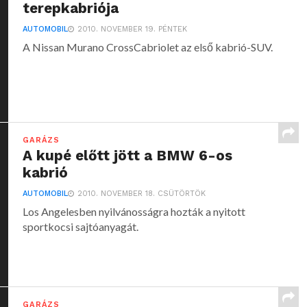
terepkabriója
AUTOMOBIL
2010. NOVEMBER 19. PÉNTEK
A Nissan Murano CrossCabriolet az első kabrió-SUV.
GARÁZS
A kupé előtt jött a BMW 6-os
kabrió
AUTOMOBIL
2010. NOVEMBER 18. CSÜTÖRTÖK
Los Angelesben nyilvánosságra hozták a nyitott
sportkocsi sajtóanyagát.
GARÁZS