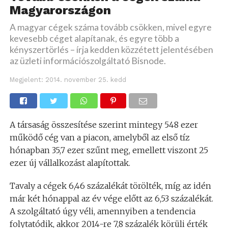
Magyarországon
A magyar cégek száma tovább csökken, mivel egyre
kevesebb céget alapítanak, és egyre több a
kényszertörlés – írja kedden közzétett jelentésében
az üzleti információszolgáltató Bisnode.
Megjelent:
2014. november 25. kedd
A társaság összesítése szerint mintegy 548 ezer
működő cég van a piacon, amelyből az első tíz
hónapban 35,7 ezer szűnt meg, emellett viszont 25
ezer új vállalkozást alapítottak.
Tavaly a cégek 6,46 százalékát törölték, míg az idén
már két hónappal az év vége előtt az 6,53 százalékát.
A szolgáltató úgy véli, amennyiben a tendencia
folytatódik, akkor 2014-re 7,8 százalék körüli érték