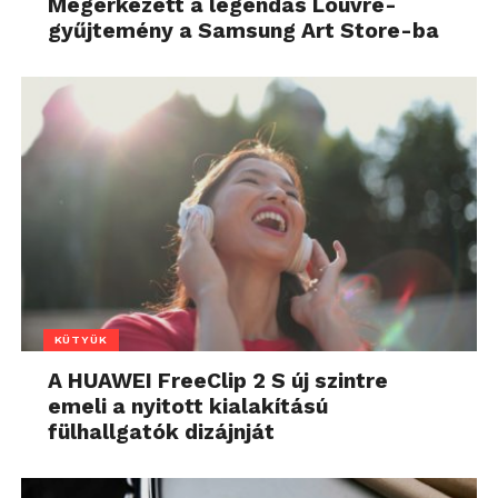
Megérkezett a legendás Louvre-
gyűjtemény a Samsung Art Store-ba
KÜTYÜK
A HUAWEI FreeClip 2 S új szintre
emeli a nyitott kialakítású
fülhallgatók dizájnját