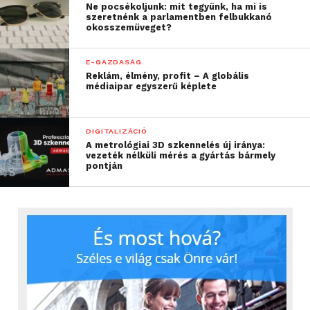
Ne pocsékoljunk: mit tegyünk, ha mi is
szeretnénk a parlamentben felbukkanó
okosszemüveget?
E-GAZDASÁG
Reklám, élmény, profit – A globális
médiaipar egyszerű képlete
DIGITALIZÁCIÓ
A metrológiai 3D szkennelés új iránya:
vezeték nélküli mérés a gyártás bármely
pontján