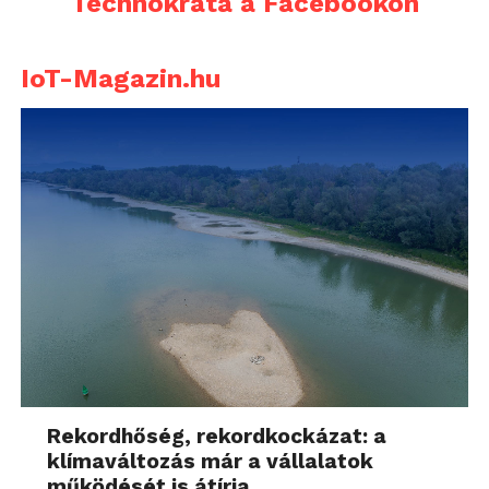
Technokrata a Facebookon
IoT-Magazin.hu
Rekordhőség, rekordkockázat: a
klímaváltozás már a vállalatok
működését is átírja