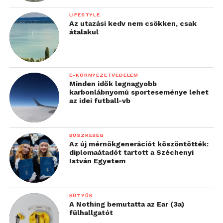
LIFESTYLE
Az utazási kedv nem csökken, csak
átalakul
E-KÖRNYEZETVÉDELEM
Minden idők legnagyobb
karbonlábnyomú sporteseménye lehet
az idei futball-vb
BÜSZKESÉG
Az új mérnökgenerációt köszöntötték:
diplomaátadót tartott a Széchenyi
István Egyetem
KÜTYÜK
A Nothing bemutatta az Ear (3a)
fülhallgatót