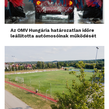
Az OMV Hungária határozatlan időre
leállította autómosóinak működését