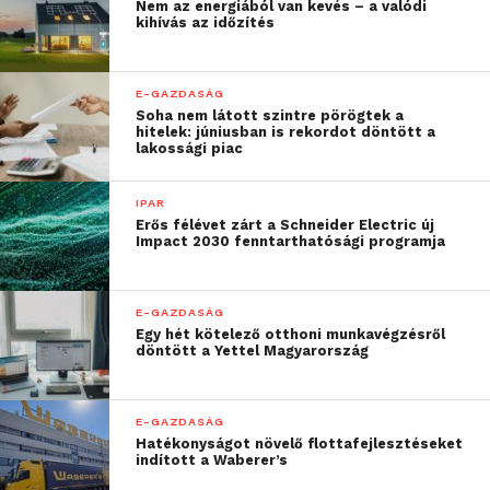
Nem az energiából van kevés – a valódi
kihívás az időzítés
E-GAZDASÁG
Soha nem látott szintre pörögtek a
hitelek: júniusban is rekordot döntött a
lakossági piac
IPAR
Erős félévet zárt a Schneider Electric új
Impact 2030 fenntarthatósági programja
E-GAZDASÁG
Egy hét kötelező otthoni munkavégzésről
döntött a Yettel Magyarország
E-GAZDASÁG
Hatékonyságot növelő flottafejlesztéseket
indított a Waberer’s