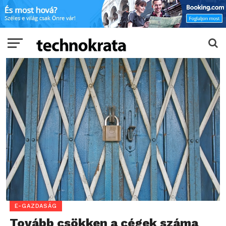
E-GAZDASÁG
Tovább csökken a cégek száma