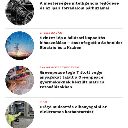
A mesterséges intelligencia fejlődése
és az ipari forradalom párhuzamai
E-GAZDASÁG
Szintet lép a hálózati kapacitás
kihasználása – összefogott a Schneider
Electric és a Kraken
E-KÖRNYEZETVÉDELEM
Greenpeace logo Tiltott vegyi
anyagokat talált a Greenpeace
gyermekeknek készült matrica
tetoválásokban
IPAR
Drága mulasztás elhanyagolni az
elektromos karbantartást