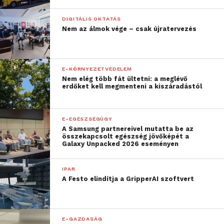
DIGITÁLIS OKTATÁS
Nem az álmok vége – csak újratervezés
E-KÖRNYEZETVÉDELEM
Nem elég több fát ültetni: a meglévő
erdőket kell megmenteni a kiszáradástól
E-EGÉSZSÉGÜGY
A Samsung partnereivel mutatta be az
összekapcsolt egészség jövőképét a
Galaxy Unpacked 2026 eseményen
IPAR
A Festo elindítja a GripperAI szoftvert
E-GAZDASÁG