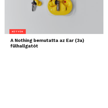
KÜTYÜK
A Nothing bemutatta az Ear (3a)
fülhallgatót