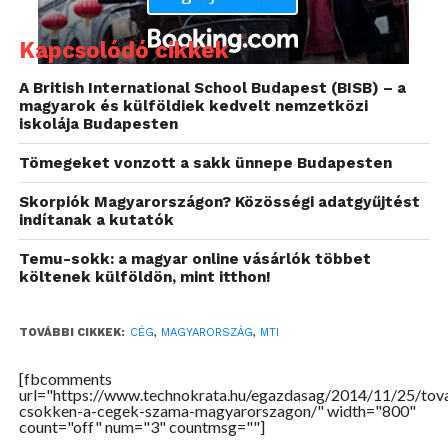
Megyei vonatkozásban 2014 első tíz hónapjában
Pest megyében a legstabilabb a cégvilág, a
Kapcsolódó cikkek
vállalkozások csupán 4,81 százalékát törölték,
továbbá az elemzés rámutat arra, hogy a fővárosban
A British International School Budapest (BISB) – a
magyarok és külföldiek kedvelt nemzetközi
tevékenykedik a legtöbb vállalat, és arányaiban is itt
iskolája Budapesten
a leggyakoribb a cégalapítás.
Tömegeket vonzott a sakk ünnepe Budapesten
Az MTI-hez eljuttatott közlemény idézi Keleti
Skorpiók Magyarországon? Közösségi adatgyűjtést
Józsefet, a cégcsoport ügyvezető igazgatóját, aki
indítanak a kutatók
szerint a cégek számának csökkenése nem
probléma, amennyiben a stabilan működő és
Temu-sokk: a magyar online vásárlók többet
költenek külföldön, mint itthon!
megbízható vállalkozások maradnak talpon.
Kifejtette: az adósságokat felhalmozó
TOVÁBBI CIKKEK:
CÉG
,
MAGYARORSZÁG
,
MTI
tisztviselőknek már nem olyan egyszerű új
vállalkozást alapítaniuk, mint régen, ezért a
[fbcomments
url="https://www.technokrata.hu/egazdasag/2014/11/25/tov
csökkenés hosszú távon akár egy stabilabb
csokken-a-cegek-szama-magyarorszagon/" width="800"
cégvilághoz vezethet.
count="off" num="3" countmsg=""]