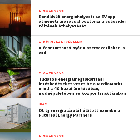
E-GAZDASÁG
Rendkívüli energiahelyzet: az EV.app
átmeneti árazással ösztönzi a csúcsidei
töltések áthelyezését
E-KÖRNYEZETVÉDELEM
A fenntartható nyár a szervezetünket is
védi
E-GAZDASÁG
Tudatos energiamegtakarítási
intézkedéseket vezet be a MediaMarkt
mind a 40 hazai áruházában,
irodaépületében és központi raktárában
IPAR
Öt új energiatárolót állított üzembe a
Futureal Energy Partners
E-GAZDASÁG