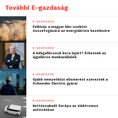
A kizárólag 100 millió forint árbevétel feletti cégeket
További E-gazdaság
alapul véve például a 2014-re várható éves cégtörlési
index értéke csupán 0,48 százalék, ami jóval
E-GAZDASÁG
kevesebb mint az összes cégre vonatkozó 7,8
Felhívás a magyar kkv-szektor
összefogására az energiakrízis kezelésére
százalék.
Forrás: MTI
E-GAZDASÁG
A kékgallérosok kora lejárt? Érkeznek az
újgalléros munkavállalók
E-GAZDASÁG
Újabb nemzetközi elismerést szereztek a
Schneider Electric gyárai
E-GAZDASÁG
Kettészakadt Európa az elektromos
autózásban