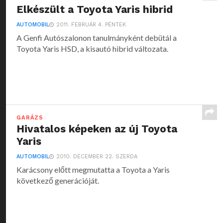
Elkészült a Toyota Yaris hibrid
AUTOMOBIL
2011. FEBRUÁR 4. PÉNTEK
A Genfi Autószalonon tanulmányként debütál a
Toyota Yaris HSD, a kisautó hibrid változata.
GARÁZS
Hivatalos képeken az új Toyota
Yaris
AUTOMOBIL
2010. DECEMBER 22. SZERDA
Karácsony előtt megmutatta a Toyota a Yaris
következő generációját.