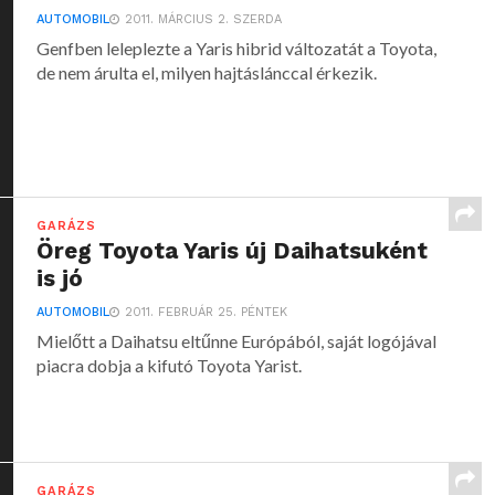
AUTOMOBIL
2011. MÁRCIUS 2. SZERDA
Genfben leleplezte a Yaris hibrid változatát a Toyota,
de nem árulta el, milyen hajtáslánccal érkezik.
GARÁZS
Öreg Toyota Yaris új Daihatsuként
is jó
AUTOMOBIL
2011. FEBRUÁR 25. PÉNTEK
Mielőtt a Daihatsu eltűnne Európából, saját logójával
piacra dobja a kifutó Toyota Yarist.
GARÁZS