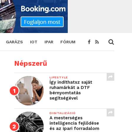
GARÁZS
IOT
IPAR
FÓRUM
Népszerű
LIFESTYLE
Így indíthatsz saját
ruhamárkát a DTF
bérnyomtatás
segítségével
DIGITALIZÁCIÓ
A mesterséges
intelligencia fejlődése
és az ipari forradalom