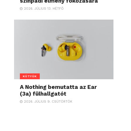
színpadi élmény fokozására
2026. JÚLIUS 13. HÉTFŐ
KÜTYÜK
A Nothing bemutatta az Ear
(3a) fülhallgatót
2026. JÚLIUS 9. CSÜTÖRTÖK