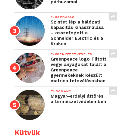
párhuzamai
E-GAZDASÁG
Szintet lép a hálózati
kapacitás kihasználása
– összefogott a
Schneider Electric és a
Kraken
E-KÖRNYEZETVÉDELEM
Greenpeace logo Tiltott
vegyi anyagokat talált a
Greenpeace
gyermekeknek készült
matrica tetoválásokban
TUDOMÁNY
Magyar–erdélyi áttörés
a természetvédelemben
Kütyük