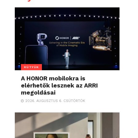
KÜTYÜK
A HONOR mobilokra is
elérhetők lesznek az ARRI
megoldásai
2026. AUGUSZTUS 6. CSÜTÖRTÖK