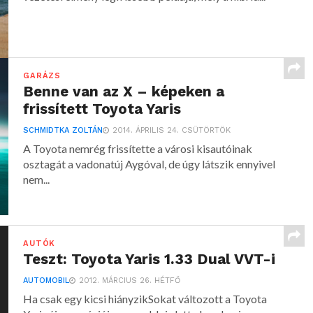
GARÁZS
Benne van az X – képeken a
frissített Toyota Yaris
SCHMIDTKA ZOLTÁN
2014. ÁPRILIS 24. CSÜTÖRTÖK
A Toyota nemrég frissítette a városi kisautóinak
osztagát a vadonatúj Aygóval, de úgy látszik ennyivel
nem...
AUTÓK
Teszt: Toyota Yaris 1.33 Dual VVT-i
AUTOMOBIL
2012. MÁRCIUS 26. HÉTFŐ
Ha csak egy kicsi hiányzikSokat változott a Toyota