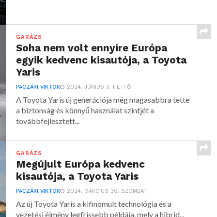
GARÁZS
Soha nem volt ennyire Európa
egyik kedvenc kisautója, a Toyota
Yaris
PACZÁRI VIKTOR
2024. JÚNIUS 3. HÉTFŐ
A Toyota Yaris új generációja még magasabbra tette
a biztonság és könnyű használat szintjét a
továbbfejlesztett...
GARÁZS
Megújult Európa kedvenc
kisautója, a Toyota Yaris
PACZÁRI VIKTOR
2024. MÁRCIUS 30. SZOMBAT
Az új Toyota Yaris a kifinomult technológia és a
vezetési élmény legfrissebb példája, mely a hibrid...