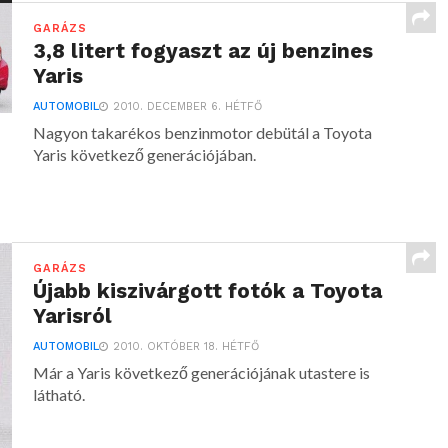
GARÁZS
3,8 litert fogyaszt az új benzines
Yaris
AUTOMOBIL
2010. DECEMBER 6. HÉTFŐ
Nagyon takarékos benzinmotor debütál a Toyota
Yaris következő generációjában.
GARÁZS
Újabb kiszivárgott fotók a Toyota
Yarisról
AUTOMOBIL
2010. OKTÓBER 18. HÉTFŐ
Már a Yaris következő generációjának utastere is
látható.