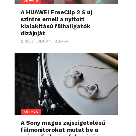
KÜTYÜK
A HUAWEI FreeClip 2 S új
szintre emeli a nyitott
kialakítású fülhallgatók
dizájnját
2026. JÚLIUS 15. SZERDA
KÜTYÜK
A Sony magas zajszigetelésű
fülmonitorokat mutat be a