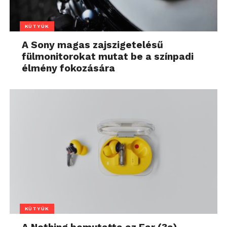
KÜTYÜK
A Sony magas zajszigetelésű
fülmonitorokat mutat be a színpadi
élmény fokozására
KÜTYÜK