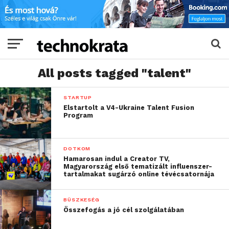
All posts tagged "talent"
STARTUP
Elstartolt a V4-Ukraine Talent Fusion
Program
DOTKOM
Hamarosan indul a Creator TV,
Magyarország első tematizált influenszer-
tartalmakat sugárzó online tévécsatornája
BÜSZKESÉG
Összefogás a jó cél szolgálatában