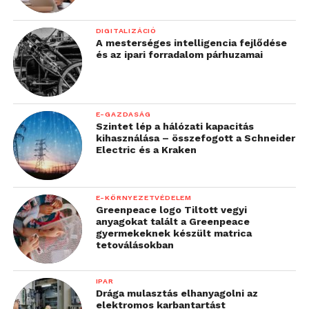
DIGITALIZÁCIÓ
A mesterséges intelligencia fejlődése
és az ipari forradalom párhuzamai
E-GAZDASÁG
Szintet lép a hálózati kapacitás
kihasználása – összefogott a Schneider
Electric és a Kraken
E-KÖRNYEZETVÉDELEM
Greenpeace logo Tiltott vegyi
anyagokat talált a Greenpeace
gyermekeknek készült matrica
tetoválásokban
IPAR
Drága mulasztás elhanyagolni az
elektromos karbantartást