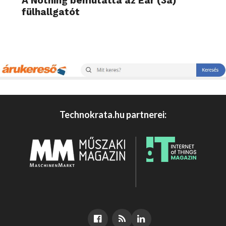
A Nothing bemutatta az Ear (3a)
fülhallgatót
Technokrata.hu partnerei: