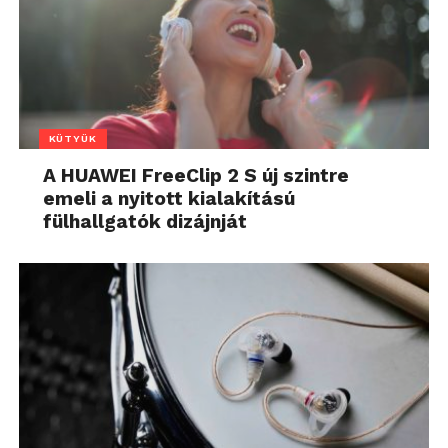
KÜTYÜK
A HUAWEI FreeClip 2 S új szintre
emeli a nyitott kialakítású
fülhallgatók dizájnját