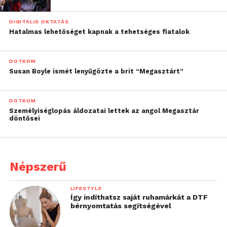
DIGITÁLIS OKTATÁS
Hatalmas lehetőséget kapnak a tehetséges fiatalok
DOTKOM
Susan Boyle ismét lenyűgözte a brit “Megasztárt”
DOTKOM
Személyiséglopás áldozatai lettek az angol Megasztár
döntősei
Népszerű
LIFESTYLE
Így indíthatsz saját ruhamárkát a DTF
bérnyomtatás segítségével