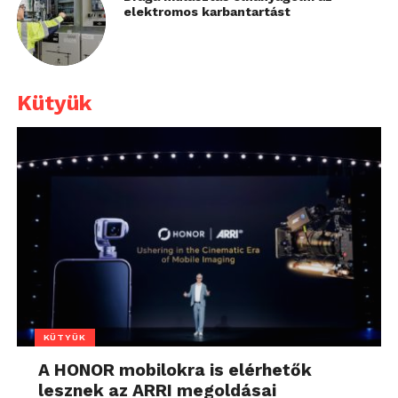
elektromos karbantartást
Kütyük
KÜTYÜK
A HONOR mobilokra is elérhetők
lesznek az ARRI megoldásai