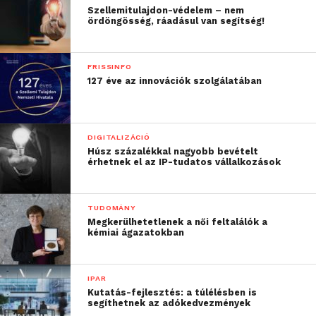
Szellemitulajdon-védelem – nem
ördöngösség, ráadásul van segítség!
FRISSINFO
127 éve az innovációk szolgálatában
DIGITALIZÁCIÓ
Húsz százalékkal nagyobb bevételt
érhetnek el az IP-tudatos vállalkozások
TUDOMÁNY
Megkerülhetetlenek a női feltalálók a
kémiai ágazatokban
IPAR
Kutatás-fejlesztés: a túlélésben is
segíthetnek az adókedvezmények