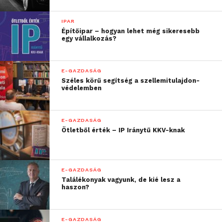
IPAR
Építőipar – hogyan lehet még sikeresebb
egy vállalkozás?
E-GAZDASÁG
Széles körű segítség a szellemitulajdon-
védelemben
E-GAZDASÁG
Ötletből érték – IP Iránytű KKV-knak
E-GAZDASÁG
Találékonyak vagyunk, de kié lesz a
haszon?
E-GAZDASÁG