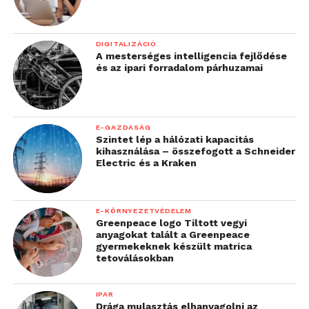
DIGITALIZÁCIÓ
A mesterséges intelligencia fejlődése
és az ipari forradalom párhuzamai
E-GAZDASÁG
Szintet lép a hálózati kapacitás
kihasználása – összefogott a Schneider
Electric és a Kraken
E-KÖRNYEZETVÉDELEM
Greenpeace logo Tiltott vegyi
anyagokat talált a Greenpeace
gyermekeknek készült matrica
tetoválásokban
IPAR
Drága mulasztás elhanyagolni az