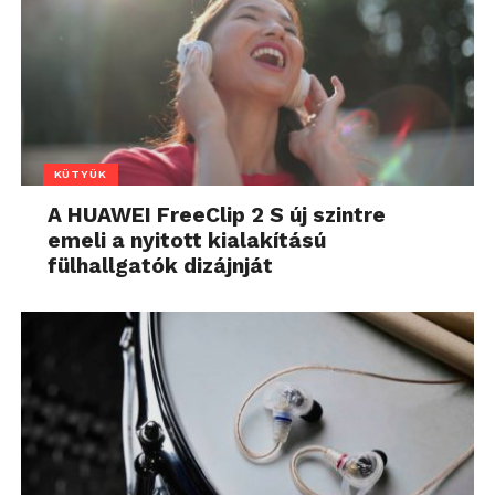
KÜTYÜK
A HUAWEI FreeClip 2 S új szintre
emeli a nyitott kialakítású
fülhallgatók dizájnját