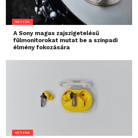
KÜTYÜK
A Sony magas zajszigetelésű
fülmonitorokat mutat be a színpadi
élmény fokozására
KÜTYÜK