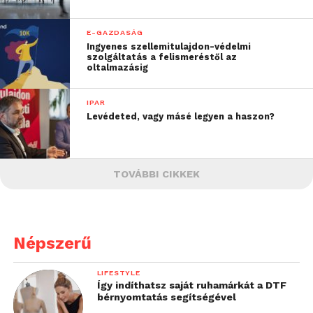
E-GAZDASÁG
Ingyenes szellemitulajdon-védelmi
szolgáltatás a felismeréstől az
oltalmazásig
IPAR
Levédeted, vagy másé legyen a haszon?
TOVÁBBI CIKKEK
Népszerű
LIFESTYLE
Így indíthatsz saját ruhamárkát a DTF
bérnyomtatás segítségével