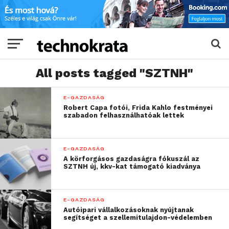
All posts tagged "SZTNH"
E-GAZDASÁG
Robert Capa fotói, Frida Kahlo festményei
szabadon felhasználhatóak lettek
E-GAZDASÁG
A körforgásos gazdaságra fókuszál az
SZTNH új, kkv-kat támogató kiadványa
E-GAZDASÁG
Autóipari vállalkozásoknak nyújtanak
segítséget a szellemitulajdon-védelemben