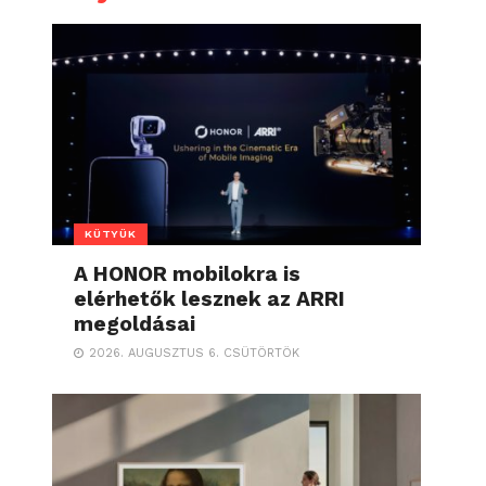
KÜTYÜK
A HONOR mobilokra is
elérhetők lesznek az ARRI
megoldásai
2026. AUGUSZTUS 6. CSÜTÖRTÖK