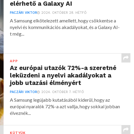
elérhető a Galaxy AI
PACZÁRI VIKTOR
2024. OKTÓBER 28. HÉTFŐ
A Samsung elkötelezett amellett, hogy csökkentse a
nyelvi és kommunikációs akadályokat, és a Galaxy AI-
t még...
APP
Az európai utazók 72%-a szeretné
leküzdeni a nyelvi akadályokat a
jobb utazási élményért
PACZÁRI VIKTOR
2024. OKTÓBER 7. HÉTFŐ
A Samsung legújabb kutatásából kiderül, hogy az
európai nyaralók 72%-a azt vallja, hogy sokkal jobban
élveznék...
KÜTYÜK