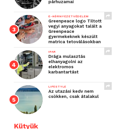
párhuzamai
E-KÖRNYEZETVÉDELEM
Greenpeace logo Tiltott
vegyi anyagokat talált a
Greenpeace
gyermekeknek készült
matrica tetoválásokban
IPAR
Drága mulasztás
elhanyagolni az
elektromos
karbantartást
LIFESTYLE
Az utazási kedv nem
csökken, csak átalakul
Kütyük