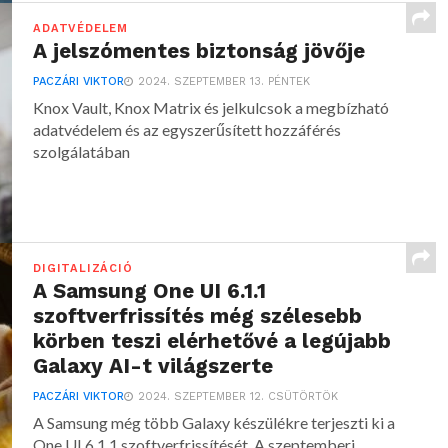
ADATVÉDELEM
A jelszómentes biztonság jövője
PACZÁRI VIKTOR
2024. SZEPTEMBER 13. PÉNTEK
Knox Vault, Knox Matrix és jelkulcsok a megbízható
adatvédelem és az egyszerűsített hozzáférés
szolgálatában
DIGITALIZÁCIÓ
A Samsung One UI 6.1.1
szoftverfrissítés még szélesebb
körben teszi elérhetővé a legújabb
Galaxy AI-t világszerte
PACZÁRI VIKTOR
2024. SZEPTEMBER 12. CSÜTÖRTÖK
A Samsung még több Galaxy készülékre terjeszti ki a
One UI 6.1.1 szoftverfrissítését. A szeptemberi