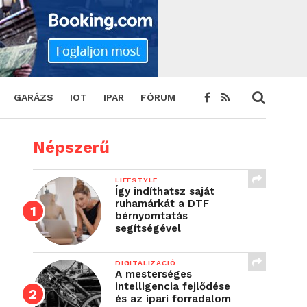
GARÁZS
IOT
IPAR
FÓRUM
Népszerű
LIFESTYLE
Így indíthatsz saját
ruhamárkát a DTF
bérnyomtatás
segítségével
DIGITALIZÁCIÓ
A mesterséges
intelligencia fejlődése
és az ipari forradalom