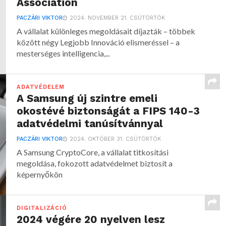
Association
PACZÁRI VIKTOR
2024. NOVEMBER 21. CSÜTÖRTÖK
A vállalat különleges megoldásait díjazták – többek
között négy Legjobb Innováció elismeréssel – a
mesterséges intelligencia,...
ADATVÉDELEM
A Samsung új szintre emeli
okostévé biztonságát a FIPS 140-3
adatvédelmi tanúsítvánnyal
PACZÁRI VIKTOR
2024. OKTÓBER 31. CSÜTÖRTÖK
A Samsung CryptoCore, a vállalat titkosítási
megoldása, fokozott adatvédelmet biztosít a
képernyőkön
DIGITALIZÁCIÓ
2024 végére 20 nyelven lesz