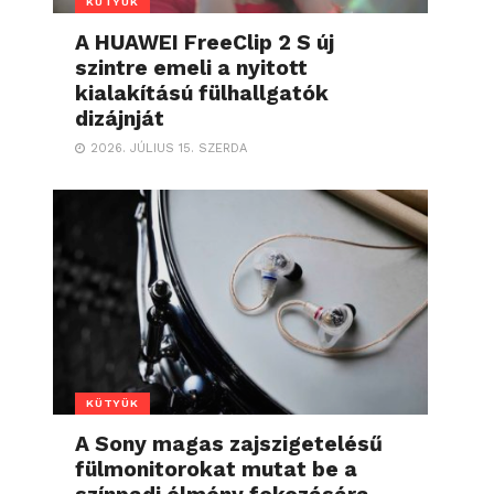
KÜTYÜK
A HUAWEI FreeClip 2 S új
szintre emeli a nyitott
kialakítású fülhallgatók
dizájnját
2026. JÚLIUS 15. SZERDA
KÜTYÜK
A Sony magas zajszigetelésű
fülmonitorokat mutat be a