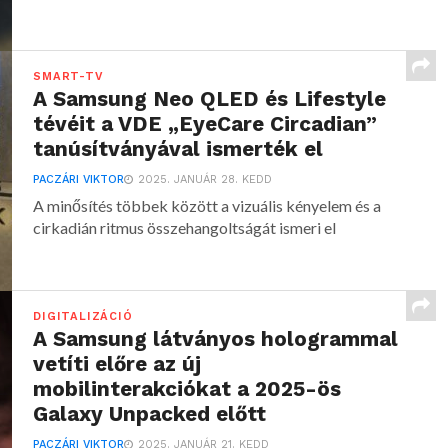
SMART-TV
A Samsung Neo QLED és Lifestyle
tévéit a VDE „EyeCare Circadian”
tanúsítványával ismerték el
PACZÁRI VIKTOR
2025. JANUÁR 28. KEDD
A minősítés többek között a vizuális kényelem és a
cirkadián ritmus összehangoltságát ismeri el
DIGITALIZÁCIÓ
A Samsung látványos hologrammal
vetíti előre az új
mobilinterakciókat a 2025-ös
Galaxy Unpacked előtt
PACZÁRI VIKTOR
2025. JANUÁR 21. KEDD