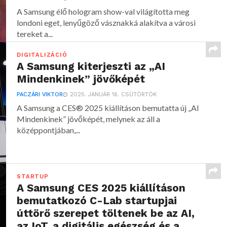
A Samsung élő hologram show-val világította meg
londoni eget, lenyűgöző vásznakká alakítva a városi
tereket a...
DIGITALIZÁCIÓ
A Samsung kiterjeszti az „AI
Mindenkinek” jövőképét
PACZÁRI VIKTOR
2025. JANUÁR 16. CSÜTÖRTÖK
A Samsung a CES® 2025 kiállításon bemutatta új „AI
Mindenkinek” jövőképét, melynek az áll a
középpontjában,...
STARTUP
A Samsung CES 2025 kiállításon
bemutatkozó C-Lab startupjai
úttörő szerepet töltenek be az AI,
az IoT, a digitális egészség és a