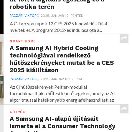
robotika terén
PACZÁRI VIKTOR
2025. JANUÁR 10. PÉNTEK
A C-Lab startupok 12 CES 2025 Innovációs Díjat
nyertek el. A program 2012-es indulása óta a...
SMART HOME
A Samsung AI Hybrid Cooling
technológiával rendelkező
hűtőszekrényeket mutat be a CES
2025 kiállításon
PACZÁRI VIKTOR
2025. JANUÁR 8. SZERDA
Az új hűtőszekrények Peltier-modullal
forradalmasítják a hűtési lehetőségeket, amely az AI
algoritmussal hatékonyabb energiafelhasználást, az
élelmiszerek...
KÜTYÜK
A Samsung AI-alapú újításait
ismerte el a Consumer Technology