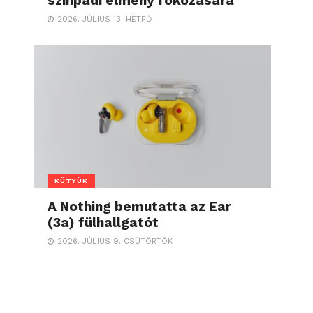
színpadi élmény fokozására
2026. JÚLIUS 13. HÉTFŐ
KÜTYÜK
A Nothing bemutatta az Ear
(3a) fülhallgatót
2026. JÚLIUS 9. CSÜTÖRTÖK