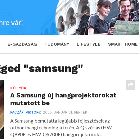
E-GAZDASÁG
TUDOMÁNY
LIFESTYLE
SMART HOME
agged "samsung"
KÜTYÜK
A Samsung új hangprojektorokat
mutatott be
PACZÁRI VIKTOR
2025. JANUÁR 31. PÉNTEK
A Samsung bemutatta legújabb fejlesztéseit az
otthoni hangtechnológia terén. A Q szériás (HW-
Q990F és HW-QS700F) hangprojektorok...