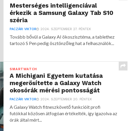
Mesterséges intelligenciával
érkezik a Samsung Galaxy Tab S10
széria
PACZÁRI VIKTOR
2024. SZEPTEMBER 27. PÉNTEK
Tovább bővül a Galaxy AI ökoszisztéma, a tablethez
tartozó S Pen pedig ösztönzőleg hat a felhasználók...
SMARTWATCH
A Michigani Egyetem kutatása
megerősítette a Galaxy Watch
okosórák mérési pontosságát
PACZÁRI VIKTOR
2024. SZEPTEMBER 20. PÉNTEK
A Galaxy Watch fitneszkövető funkcióit profi
futókkal közösen átfogóan értékelték, így igazolva az
órák által mért...