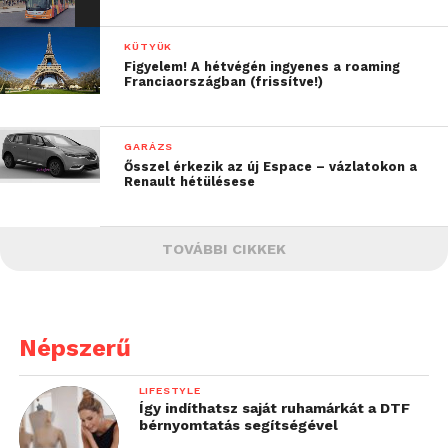
KÜTYÜK
Figyelem! A hétvégén ingyenes a roaming
Franciaországban (frissítve!)
GARÁZS
Ősszel érkezik az új Espace – vázlatokon a
Renault hétülésese
TOVÁBBI CIKKEK
Népszerű
LIFESTYLE
Így indíthatsz saját ruhamárkát a DTF
bérnyomtatás segítségével