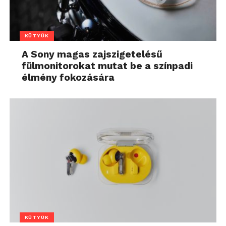
KÜTYÜK
A Sony magas zajszigetelésű
fülmonitorokat mutat be a színpadi
élmény fokozására
KÜTYÜK