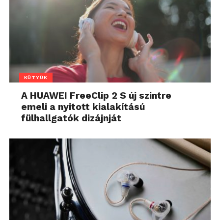
KÜTYÜK
A HUAWEI FreeClip 2 S új szintre
emeli a nyitott kialakítású
fülhallgatók dizájnját