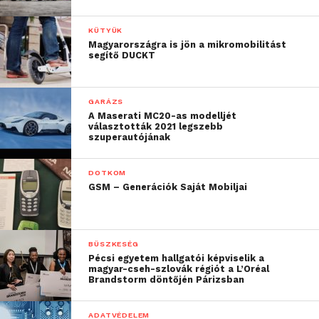
KÜTYÜK
Magyarországra is jön a mikromobilitást
segítő DUCKT
GARÁZS
A Maserati MC20-as modelljét
választották 2021 legszebb
szuperautójának
DOTKOM
GSM – Generációk Saját Mobiljai
BÜSZKESÉG
Pécsi egyetem hallgatói képviselik a
magyar-cseh-szlovák régiót a L’Oréal
Brandstorm döntőjén Párizsban
ADATVÉDELEM