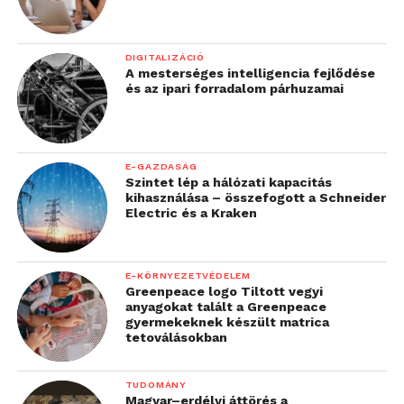
DIGITALIZÁCIÓ
A mesterséges intelligencia fejlődése
és az ipari forradalom párhuzamai
E-GAZDASÁG
Szintet lép a hálózati kapacitás
kihasználása – összefogott a Schneider
Electric és a Kraken
E-KÖRNYEZETVÉDELEM
Greenpeace logo Tiltott vegyi
anyagokat talált a Greenpeace
gyermekeknek készült matrica
tetoválásokban
TUDOMÁNY
Magyar–erdélyi áttörés a