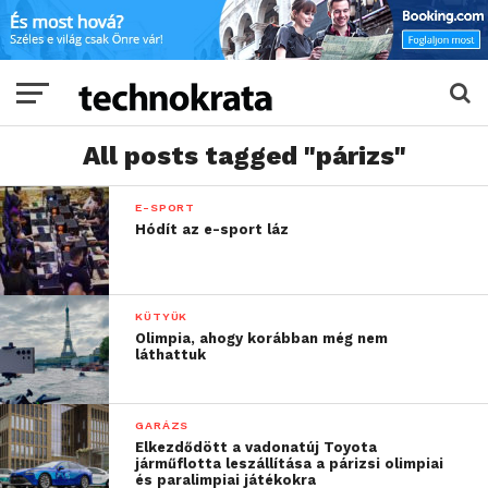
All posts tagged "párizs"
E-SPORT
Hódít az e-sport láz
KÜTYÜK
Olimpia, ahogy korábban még nem
láthattuk
GARÁZS
Elkezdődött a vadonatúj Toyota
járműflotta leszállítása a párizsi olimpiai
és paralimpiai játékokra