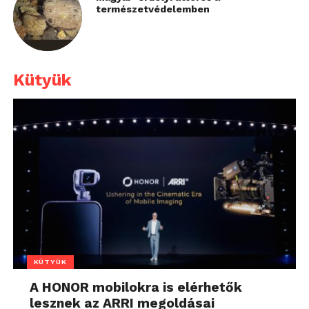
természetvédelemben
Kütyük
KÜTYÜK
A HONOR mobilokra is elérhetők
lesznek az ARRI megoldásai