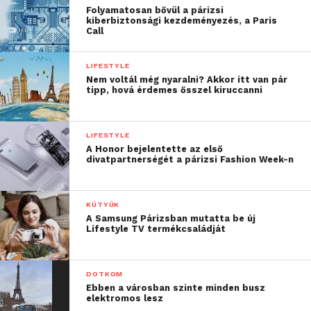
Folyamatosan bővül a párizsi
kiberbiztonsági kezdeményezés, a Paris
Call
LIFESTYLE
Nem voltál még nyaralni? Akkor itt van pár
tipp, hová érdemes ősszel kiruccanni
LIFESTYLE
A Honor bejelentette az első
divatpartnerségét a párizsi Fashion Week-n
KÜTYÜK
A Samsung Párizsban mutatta be új
Lifestyle TV termékcsaládját
DOTKOM
Ebben a városban szinte minden busz
elektromos lesz