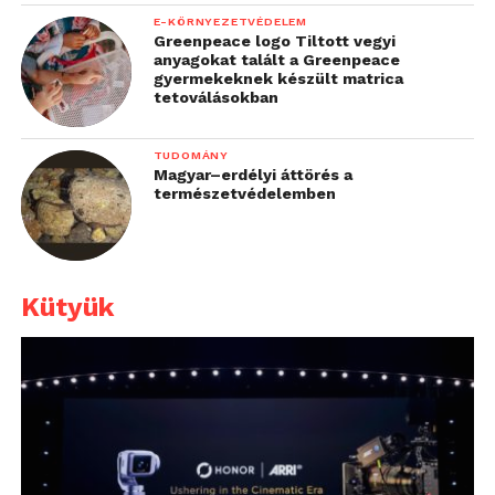
E-KÖRNYEZETVÉDELEM
Greenpeace logo Tiltott vegyi
anyagokat talált a Greenpeace
gyermekeknek készült matrica
tetoválásokban
TUDOMÁNY
Magyar–erdélyi áttörés a
természetvédelemben
Kütyük