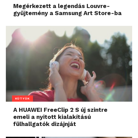
Megérkezett a legendás Louvre-
gyűjtemény a Samsung Art Store-ba
KÜTYÜK
A HUAWEI FreeClip 2 S új szintre
emeli a nyitott kialakítású
fülhallgatók dizájnját