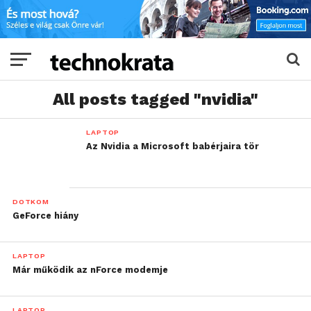
All posts tagged "nvidia"
LAPTOP
Az Nvidia a Microsoft babérjaira tör
DOTKOM
GeForce hiány
LAPTOP
Már működik az nForce modemje
LAPTOP