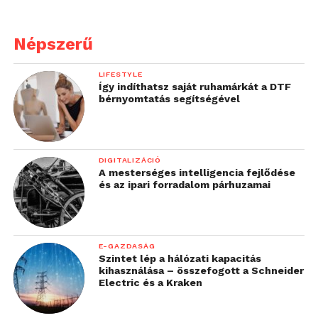
Népszerű
LIFESTYLE
Így indíthatsz saját ruhamárkát a DTF
bérnyomtatás segítségével
DIGITALIZÁCIÓ
A mesterséges intelligencia fejlődése
és az ipari forradalom párhuzamai
E-GAZDASÁG
Szintet lép a hálózati kapacitás
kihasználása – összefogott a Schneider
Electric és a Kraken