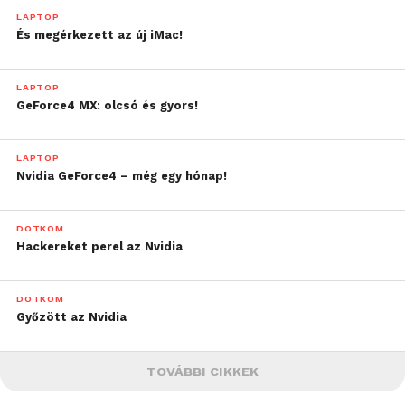
LAPTOP
És megérkezett az új iMac!
LAPTOP
GeForce4 MX: olcsó és gyors!
LAPTOP
Nvidia GeForce4 – még egy hónap!
DOTKOM
Hackereket perel az Nvidia
DOTKOM
Győzött az Nvidia
TOVÁBBI CIKKEK