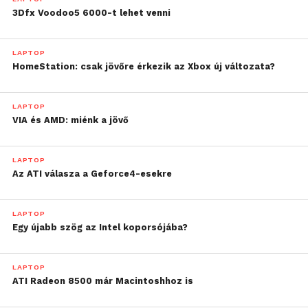
3Dfx Voodoo5 6000-t lehet venni
LAPTOP
HomeStation: csak jövőre érkezik az Xbox új változata?
LAPTOP
VIA és AMD: miénk a jövő
LAPTOP
Az ATI válasza a Geforce4-esekre
LAPTOP
Egy újabb szög az Intel koporsójába?
LAPTOP
ATI Radeon 8500 már Macintoshhoz is