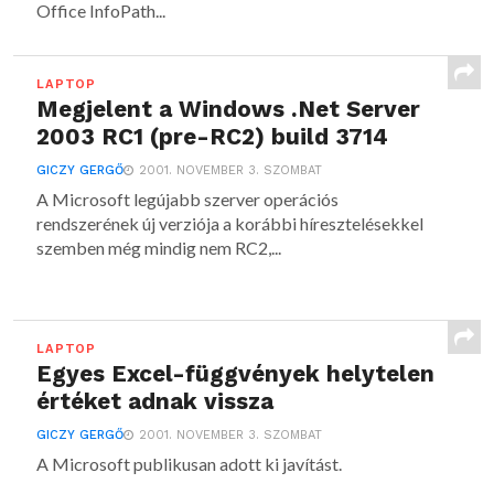
Office InfoPath...
LAPTOP
Megjelent a Windows .Net Server
2003 RC1 (pre-RC2) build 3714
GICZY GERGŐ
2001. NOVEMBER 3. SZOMBAT
A Microsoft legújabb szerver operációs
rendszerének új verziója a korábbi híresztelésekkel
szemben még mindig nem RC2,...
LAPTOP
Egyes Excel-függvények helytelen
értéket adnak vissza
GICZY GERGŐ
2001. NOVEMBER 3. SZOMBAT
A Microsoft publikusan adott ki javítást.