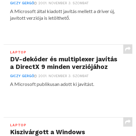
GICZY GERGŐ
2001. NOVEMBER 3. SZOMBAT
A Microsoft által kiadott javítás mellett a driver új,
javított verziója is letölthető.
LAPTOP
DV-dekóder és multiplexer javítás
a DirectX 9 minden verziójához
GICZY GERGŐ
2001. NOVEMBER 3. SZOMBAT
A Microsoft publikusan adott ki javítást.
LAPTOP
Kiszivárgott a Windows