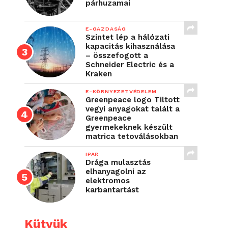
párhuzamai
E-GAZDASÁG
Szintet lép a hálózati
kapacitás kihasználása
– összefogott a
Schneider Electric és a
Kraken
E-KÖRNYEZETVÉDELEM
Greenpeace logo Tiltott
vegyi anyagokat talált a
Greenpeace
gyermekeknek készült
matrica tetoválásokban
IPAR
Drága mulasztás
elhanyagolni az
elektromos
karbantartást
Kütyük