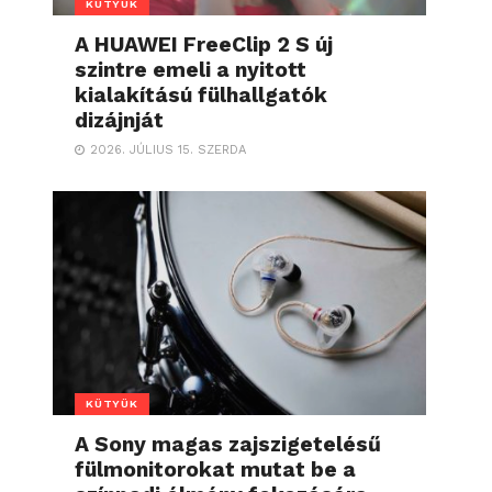
KÜTYÜK
A HUAWEI FreeClip 2 S új
szintre emeli a nyitott
kialakítású fülhallgatók
dizájnját
2026. JÚLIUS 15. SZERDA
KÜTYÜK
A Sony magas zajszigetelésű
fülmonitorokat mutat be a