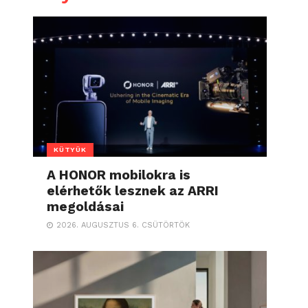
KÜTYÜK
A HONOR mobilokra is
elérhetők lesznek az ARRI
megoldásai
2026. AUGUSZTUS 6. CSÜTÖRTÖK