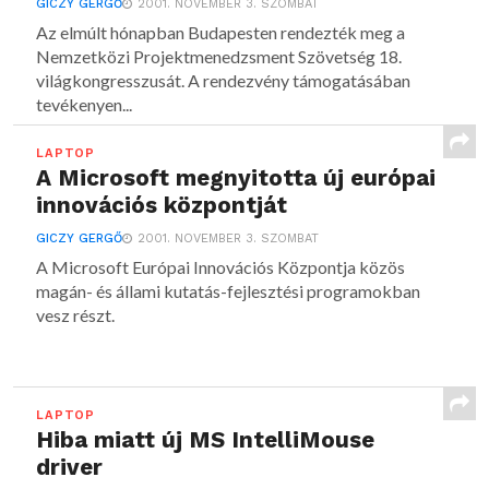
GICZY GERGŐ
2001. NOVEMBER 3. SZOMBAT
Az elmúlt hónapban Budapesten rendezték meg a
Nemzetközi Projektmenedzsment Szövetség 18.
világkongresszusát. A rendezvény támogatásában
tevékenyen...
LAPTOP
A Microsoft megnyitotta új európai
innovációs központját
GICZY GERGŐ
2001. NOVEMBER 3. SZOMBAT
A Microsoft Európai Innovációs Központja közös
magán- és állami kutatás-fejlesztési programokban
vesz részt.
LAPTOP
Hiba miatt új MS IntelliMouse
driver