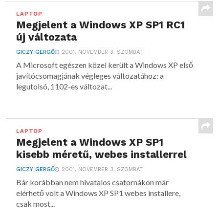
LAPTOP
Megjelent a Windows XP SP1 RC1
új változata
GICZY GERGŐ
2001. NOVEMBER 3. SZOMBAT
A Microsoft egészen közel került a Windows XP első
javítócsomagjának végleges változatához: a
legutolsó, 1102-es változat...
LAPTOP
Megjelent a Windows XP SP1
kisebb méretű, webes installerrel
GICZY GERGŐ
2001. NOVEMBER 3. SZOMBAT
Bár korábban nem hivatalos csatornákon már
elérhető volt a Windows XP SP1 webes installere,
csak most...