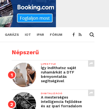
GARÁZS
IOT
IPAR
FÓRUM
Népszerű
LIFESTYLE
Így indíthatsz saját
ruhamárkát a DTF
bérnyomtatás
segítségével
DIGITALIZÁCIÓ
A mesterséges
intelligencia fejlődése
és az ipari forradalom