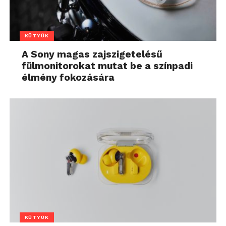
KÜTYÜK
A Sony magas zajszigetelésű
fülmonitorokat mutat be a színpadi
élmény fokozására
KÜTYÜK