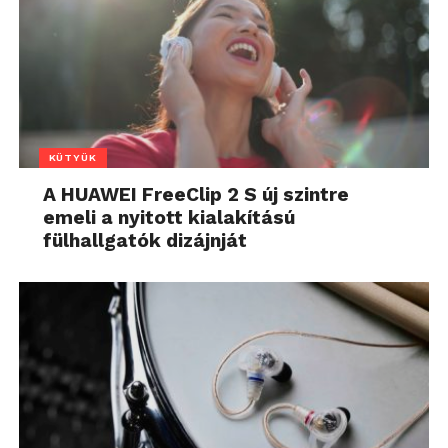
KÜTYÜK
A HUAWEI FreeClip 2 S új szintre
emeli a nyitott kialakítású
fülhallgatók dizájnját