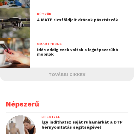
KÜTYÜK
A MATE rizsföldjeit drónok pásztázzák
SMARTPHONE
Idén eddig ezek voltak a legnépszerűbb
mobilok
TOVÁBBI CIKKEK
Népszerű
LIFESTYLE
Így indíthatsz saját ruhamárkát a DTF
bérnyomtatás segítségével