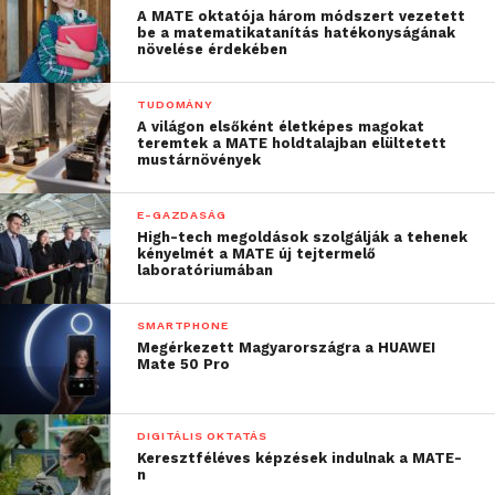
A MATE oktatója három módszert vezetett
be a matematikatanítás hatékonyságának
növelése érdekében
TUDOMÁNY
A világon elsőként életképes magokat
teremtek a MATE holdtalajban elültetett
mustárnövények
E-GAZDASÁG
High-tech megoldások szolgálják a tehenek
kényelmét a MATE új tejtermelő
laboratóriumában
SMARTPHONE
Megérkezett Magyarországra a HUAWEI
Mate 50 Pro
DIGITÁLIS OKTATÁS
Keresztféléves képzések indulnak a MATE-
n