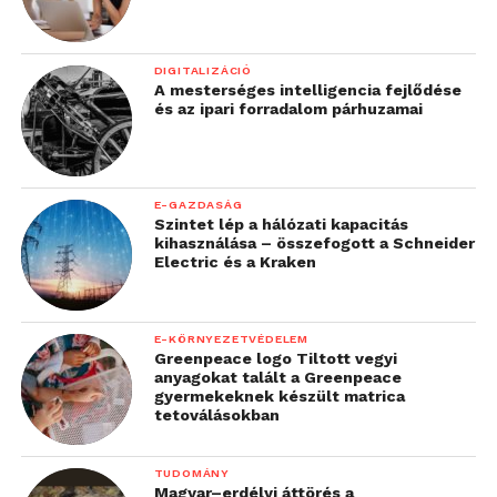
DIGITALIZÁCIÓ
A mesterséges intelligencia fejlődése
és az ipari forradalom párhuzamai
E-GAZDASÁG
Szintet lép a hálózati kapacitás
kihasználása – összefogott a Schneider
Electric és a Kraken
E-KÖRNYEZETVÉDELEM
Greenpeace logo Tiltott vegyi
anyagokat talált a Greenpeace
gyermekeknek készült matrica
tetoválásokban
TUDOMÁNY
Magyar–erdélyi áttörés a