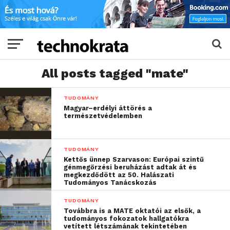
All posts tagged "mate"
TUDOMÁNY
Magyar–erdélyi áttörés a
természetvédelemben
TUDOMÁNY
Kettős ünnep Szarvason: Európai szintű
génmegőrzési beruházást adtak át és
megkezdődött az 50. Halászati
Tudományos Tanácskozás
TUDOMÁNY
Továbbra is a MATE oktatói az elsők, a
tudományos fokozatok hallgatókra
vetített létszámának tekintetében