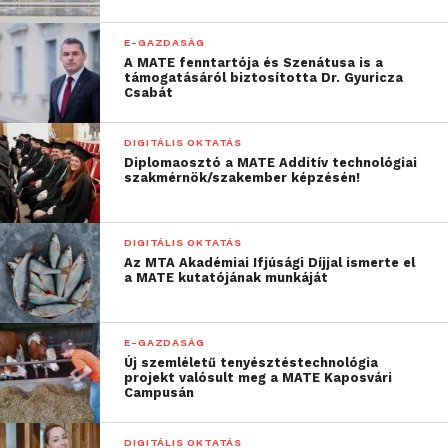
E-GAZDASÁG
A MATE fenntartója és Szenátusa is a
támogatásáról biztosította Dr. Gyuricza
Csabát
DIGITÁLIS OKTATÁS
Diplomaosztó a MATE Additív technológiai
szakmérnök/szakember képzésén!
DIGITÁLIS OKTATÁS
Az MTA Akadémiai Ifjúsági Díjjal ismerte el
a MATE kutatójának munkáját
E-GAZDASÁG
Új szemléletű tenyésztéstechnológia
projekt valósult meg a MATE Kaposvári
Campusán
DIGITÁLIS OKTATÁS