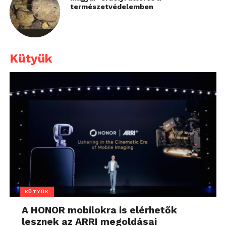
természetvédelemben
Kütyük
KÜTYÜK
A HONOR mobilokra is elérhetők
lesznek az ARRI megoldásai