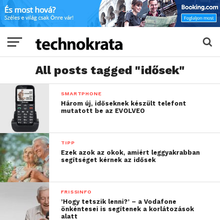
All posts tagged "idősek"
SMARTPHONE
Három új, időseknek készült telefont
mutatott be az EVOLVEO
TIPP
Ezek azok az okok, amiért leggyakrabban
segítséget kérnek az idősek
FRISSINFO
’Hogy tetszik lenni?’ – a Vodafone
önkéntesei is segítenek a korlátozások
alatt