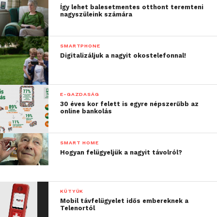
Így lehet balesetmentes otthont teremteni
nagyszüleink számára
SMARTPHONE
Digitalizáljuk a nagyit okostelefonnal!
E-GAZDASÁG
30 éves kor felett is egyre népszerűbb az
online bankolás
SMART HOME
Hogyan felügyeljük a nagyit távolról?
KÜTYÜK
Mobil távfelügyelet idős embereknek a
Telenortól