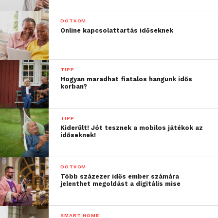
DOTKOM
Online kapcsolattartás időseknek
TIPP
Hogyan maradhat fiatalos hangunk idős
korban?
TIPP
Kiderült! Jót tesznek a mobilos játékok az
időseknek!
DOTKOM
Több százezer idős ember számára
jelenthet megoldást a digitális mise
SMART HOME