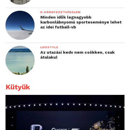
E-KÖRNYEZETVÉDELEM
Minden idők legnagyobb
karbonlábnyomú sporteseménye lehet
az idei futball-vb
LIFESTYLE
Az utazási kedv nem csökken, csak
átalakul
Kütyük