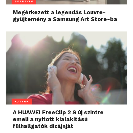
SMART-TV
Megérkezett a legendás Louvre-
gyűjtemény a Samsung Art Store-ba
KÜTYÜK
A HUAWEI FreeClip 2 S új szintre
emeli a nyitott kialakítású
fülhallgatók dizájnját