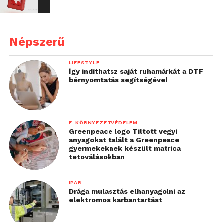
Népszerű
LIFESTYLE
Így indíthatsz saját ruhamárkát a DTF
bérnyomtatás segítségével
E-KÖRNYEZETVÉDELEM
Greenpeace logo Tiltott vegyi
anyagokat talált a Greenpeace
gyermekeknek készült matrica
tetoválásokban
IPAR
Drága mulasztás elhanyagolni az
elektromos karbantartást