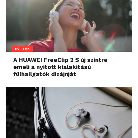
KÜTYÜK
A HUAWEI FreeClip 2 S új szintre
emeli a nyitott kialakítású
fülhallgatók dizájnját