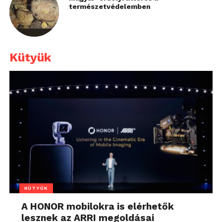
természetvédelemben
Kütyük
KÜTYÜK
A HONOR mobilokra is elérhetők
lesznek az ARRI megoldásai