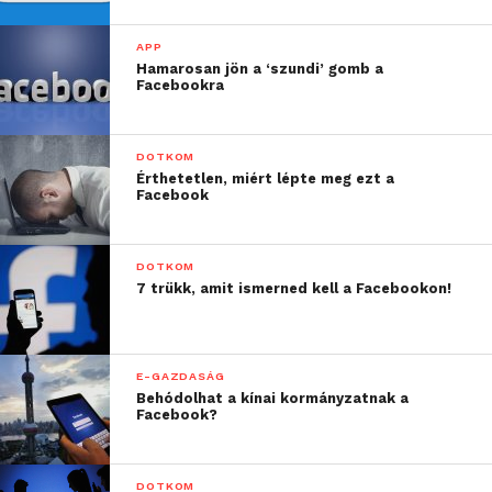
APP
Hamarosan jön a ‘szundi’ gomb a
Facebookra
DOTKOM
Érthetetlen, miért lépte meg ezt a
Facebook
DOTKOM
7 trükk, amit ismerned kell a Facebookon!
E-GAZDASÁG
Behódolhat a kínai kormányzatnak a
Facebook?
DOTKOM