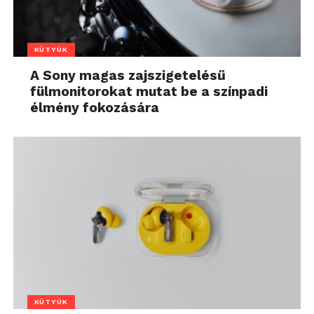
KÜTYÜK
A Sony magas zajszigetelésű
fülmonitorokat mutat be a színpadi
élmény fokozására
KÜTYÜK