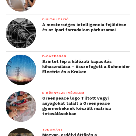
DIGITALIZÁCIÓ
A mesterséges intelligencia fejlődése
és az ipari forradalom párhuzamai
E-GAZDASÁG
Szintet lép a hálózati kapacitás
kihasználása – összefogott a Schneider
Electric és a Kraken
E-KÖRNYEZETVÉDELEM
Greenpeace logo Tiltott vegyi
anyagokat talált a Greenpeace
gyermekeknek készült matrica
tetoválásokban
TUDOMÁNY
Magyar–erdélyi áttörés a