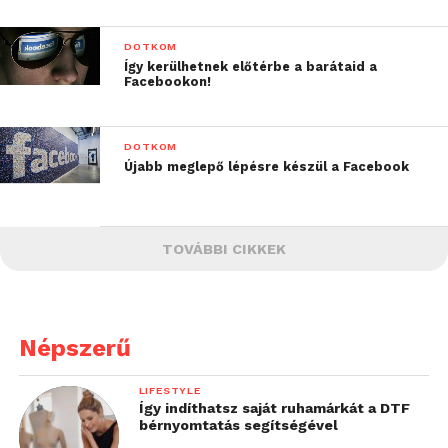
DOTKOM
Így kerülhetnek előtérbe a barátaid a
Facebookon!
DOTKOM
Újabb meglepő lépésre készül a Facebook
TOVÁBBI CIKKEK
Népszerű
LIFESTYLE
Így indíthatsz saját ruhamárkát a DTF
bérnyomtatás segítségével