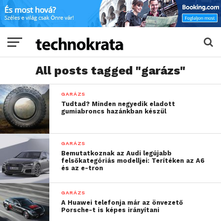
All posts tagged "garázs"
GARÁZS
Tudtad? Minden negyedik eladott
gumiabroncs hazánkban készül
GARÁZS
Bemutatkoznak az Audi legújabb
felsőkategóriás modelljei: Terítéken az A6
és az e-tron
GARÁZS
A Huawei telefonja már az önvezető
Porsche-t is képes irányítani