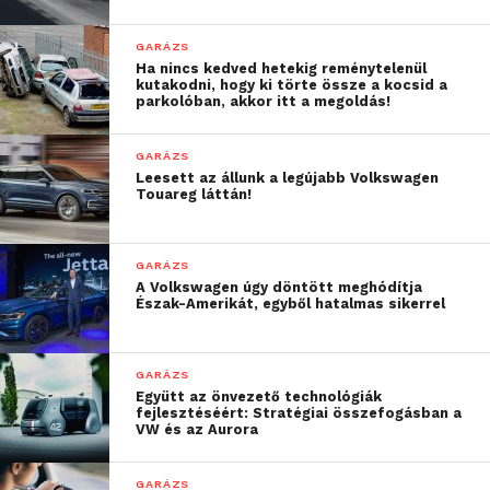
GARÁZS
Ha nincs kedved hetekig reménytelenül
kutakodni, hogy ki törte össze a kocsid a
parkolóban, akkor itt a megoldás!
GARÁZS
Leesett az állunk a legújabb Volkswagen
Touareg láttán!
GARÁZS
A Volkswagen úgy döntött meghódítja
Észak-Amerikát, egyből hatalmas sikerrel
GARÁZS
Együtt az önvezető technológiák
fejlesztéséért: Stratégiai összefogásban a
VW és az Aurora
GARÁZS