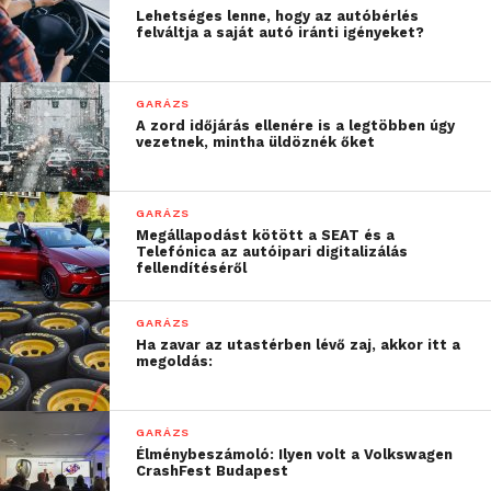
Lehetséges lenne, hogy az autóbérlés
felváltja a saját autó iránti igényeket?
GARÁZS
A zord időjárás ellenére is a legtöbben úgy
vezetnek, mintha üldöznék őket
GARÁZS
Megállapodást kötött a SEAT és a
Telefónica az autóipari digitalizálás
fellendítéséről
GARÁZS
Ha zavar az utastérben lévő zaj, akkor itt a
megoldás:
GARÁZS
Élménybeszámoló: Ilyen volt a Volkswagen
CrashFest Budapest