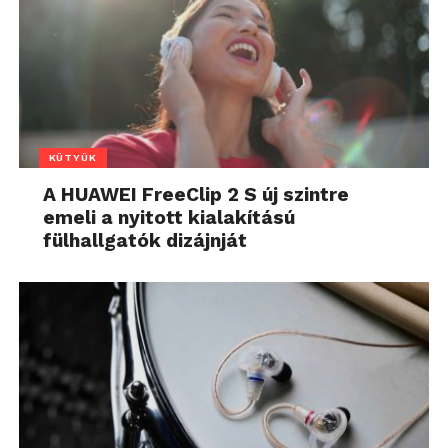
KÜTYÜK
A HUAWEI FreeClip 2 S új szintre
emeli a nyitott kialakítású
fülhallgatók dizájnját