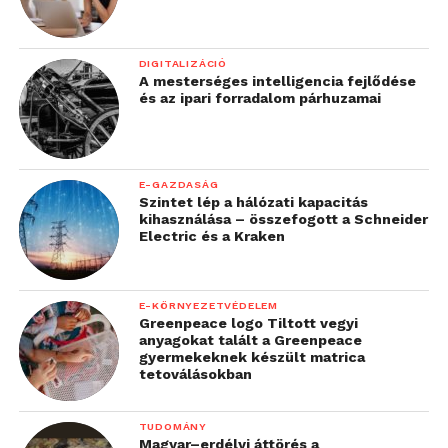
DIGITALIZÁCIÓ
A mesterséges intelligencia fejlődése
és az ipari forradalom párhuzamai
E-GAZDASÁG
Szintet lép a hálózati kapacitás
kihasználása – összefogott a Schneider
Electric és a Kraken
E-KÖRNYEZETVÉDELEM
Greenpeace logo Tiltott vegyi
anyagokat talált a Greenpeace
gyermekeknek készült matrica
tetoválásokban
TUDOMÁNY
Magyar–erdélyi áttörés a