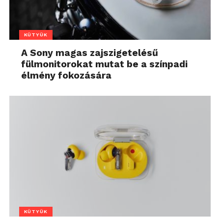
KÜTYÜK
A Sony magas zajszigetelésű
fülmonitorokat mutat be a színpadi
élmény fokozására
KÜTYÜK