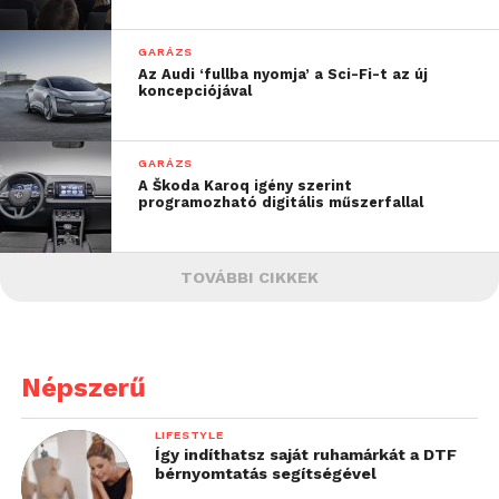
GARÁZS
Az Audi ‘fullba nyomja’ a Sci-Fi-t az új
koncepciójával
GARÁZS
A Škoda Karoq igény szerint
programozható digitális műszerfallal
TOVÁBBI CIKKEK
Népszerű
LIFESTYLE
Így indíthatsz saját ruhamárkát a DTF
bérnyomtatás segítségével