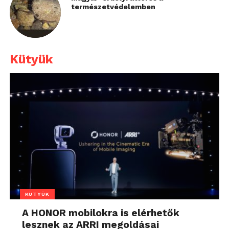
természetvédelemben
Kütyük
KÜTYÜK
A HONOR mobilokra is elérhetők
lesznek az ARRI megoldásai