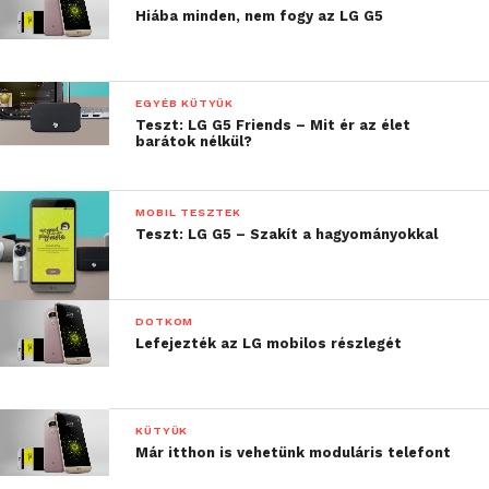
Hiába minden, nem fogy az LG G5
EGYÉB KÜTYÜK
Teszt: LG G5 Friends – Mit ér az élet
barátok nélkül?
MOBIL TESZTEK
Teszt: LG G5 – Szakít a hagyományokkal
DOTKOM
Lefejezték az LG mobilos részlegét
KÜTYÜK
Már itthon is vehetünk moduláris telefont