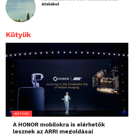
átalakul
Kütyük
KÜTYÜK
A HONOR mobilokra is elérhetők
lesznek az ARRI megoldásai