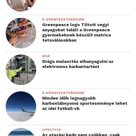
E-KÖRNYEZETVÉDELEM
Greenpeace logo Tiltott vegyi
anyagokat talált a Greenpeace
gyermekeknek készült matrica
tetoválásokban
IPAR
Drága mulasztás elhanyagolni az
elektromos karbantartást
E-KÖRNYEZETVÉDELEM
Minden idők legnagyobb
karbonlábnyomú sporteseménye lehet
az idei futball-vb
LIFESTYLE
Az utazási kedv nem csökken, csak