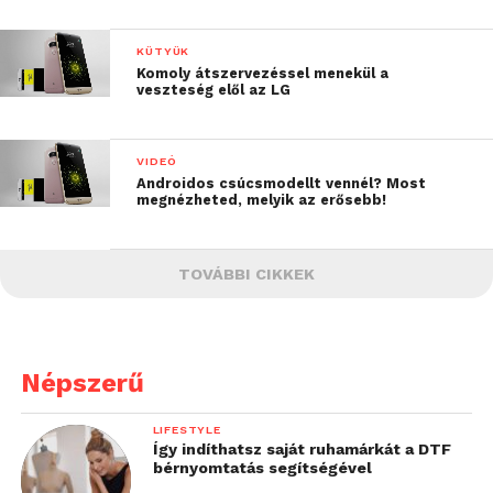
KÜTYÜK
Komoly átszervezéssel menekül a
veszteség elől az LG
VIDEÓ
Androidos csúcsmodellt vennél? Most
megnézheted, melyik az erősebb!
TOVÁBBI CIKKEK
Népszerű
LIFESTYLE
Így indíthatsz saját ruhamárkát a DTF
bérnyomtatás segítségével