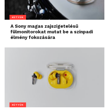
KÜTYÜK
A Sony magas zajszigetelésű
fülmonitorokat mutat be a színpadi
élmény fokozására
KÜTYÜK