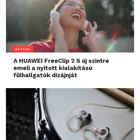
KÜTYÜK
A HUAWEI FreeClip 2 S új szintre
emeli a nyitott kialakítású
fülhallgatók dizájnját