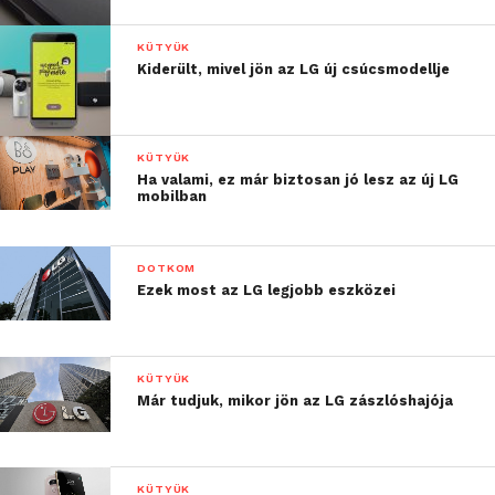
KÜTYÜK
Kiderült, mivel jön az LG új csúcsmodellje
KÜTYÜK
Ha valami, ez már biztosan jó lesz az új LG
mobilban
DOTKOM
Ezek most az LG legjobb eszközei
KÜTYÜK
Már tudjuk, mikor jön az LG zászlóshajója
KÜTYÜK