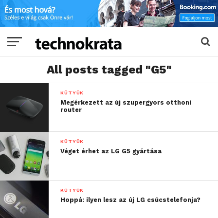
All posts tagged "G5"
KÜTYÜK
Megérkezett az új szupergyors otthoni
router
KÜTYÜK
Véget érhet az LG G5 gyártása
KÜTYÜK
Hoppá: ilyen lesz az új LG csúcstelefonja?