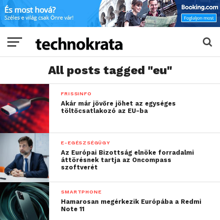
All posts tagged "eu"
FRISSINFO
Akár már jövőre jöhet az egységes
töltőcsatlakozó az EU-ba
E-EGÉSZSÉGÜGY
Az Európai Bizottság elnöke forradalmi
áttörésnek tartja az ​​​Oncompass
szoftverét
SMARTPHONE
Hamarosan megérkezik Európába a Redmi
Note 11