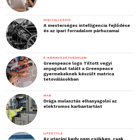
DIGITALIZÁCIÓ
A mesterséges intelligencia fejlődése
és az ipari forradalom párhuzamai
E-KÖRNYEZETVÉDELEM
Greenpeace logo Tiltott vegyi
anyagokat talált a Greenpeace
gyermekeknek készült matrica
tetoválásokban
IPAR
Drága mulasztás elhanyagolni az
elektromos karbantartást
LIFESTYLE
Az utazási kedv nem csökken, csak