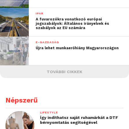
IPAR
A fuvarozókra vonatkozó európai
jogszabályok: Általános irányelvek és
szabályok az EU számára
E-GAZDASÁG
Újra lehet munkaerőhiány Magyarországon
TOVÁBBI CIKKEK
Népszerű
LIFESTYLE
Így indíthatsz saját ruhamárkát a DTF
bérnyomtatás segítségével