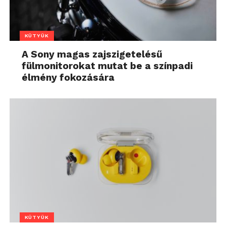
KÜTYÜK
A Sony magas zajszigetelésű
fülmonitorokat mutat be a színpadi
élmény fokozására
KÜTYÜK