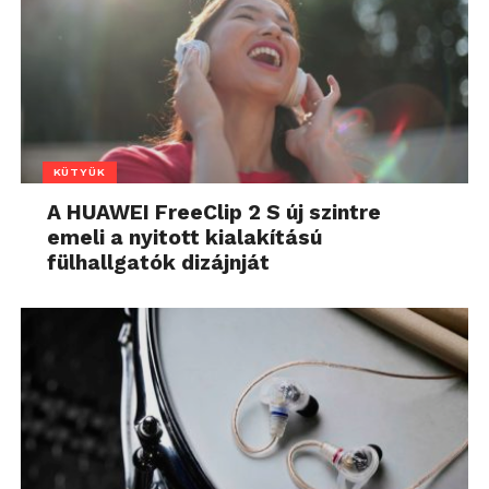
KÜTYÜK
A HUAWEI FreeClip 2 S új szintre
emeli a nyitott kialakítású
fülhallgatók dizájnját