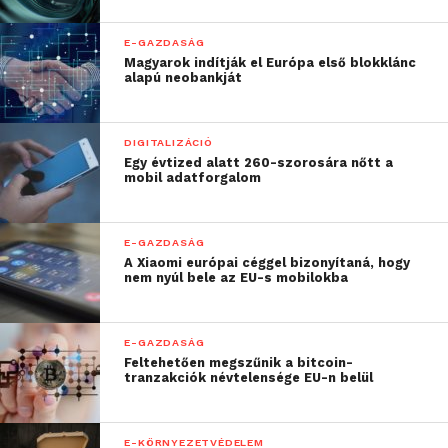
E-GAZDASÁG
Magyarok indítják el Európa első blokklánc
alapú neobankját
DIGITALIZÁCIÓ
Egy évtized alatt 260-szorosára nőtt a
mobil adatforgalom
E-GAZDASÁG
A Xiaomi európai céggel bizonyítaná, hogy
nem nyúl bele az EU-s mobilokba
E-GAZDASÁG
Feltehetően megszűnik a bitcoin-
tranzakciók névtelensége EU-n belül
E-KÖRNYEZETVÉDELEM