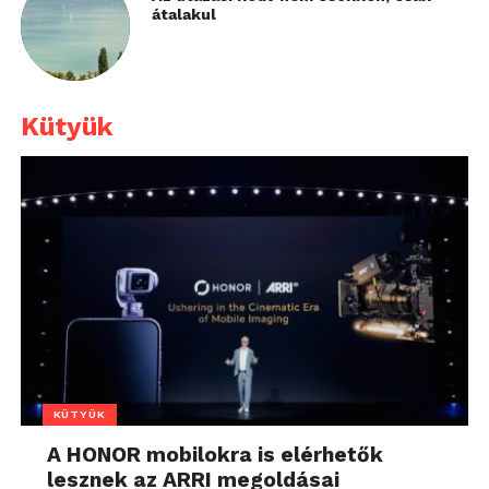
átalakul
Kütyük
KÜTYÜK
A HONOR mobilokra is elérhetők
lesznek az ARRI megoldásai