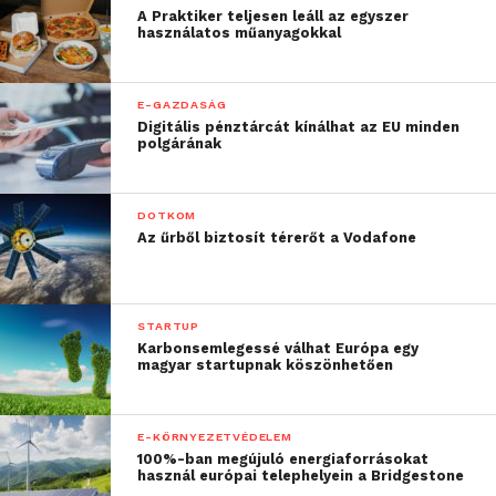
A Praktiker teljesen leáll az egyszer
használatos műanyagokkal
E-GAZDASÁG
Digitális pénztárcát kínálhat az EU minden
polgárának
DOTKOM
Az űrből biztosít térerőt a Vodafone
STARTUP
Karbonsemlegessé válhat Európa egy
magyar startupnak köszönhetően
E-KÖRNYEZETVÉDELEM
100%-ban megújuló energiaforrásokat
használ európai telephelyein a Bridgestone