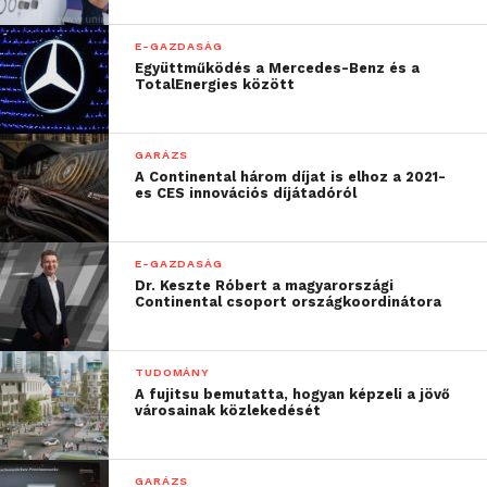
E-GAZDASÁG
Együttműködés a Mercedes-Benz és a
TotalEnergies között
GARÁZS
A Continental három díjat is elhoz a 2021-
es CES innovációs díjátadóról
E-GAZDASÁG
Dr. Keszte Róbert a magyarországi
Continental csoport országkoordinátora
TUDOMÁNY
A fujitsu bemutatta, hogyan képzeli a jövő
városainak közlekedését
GARÁZS