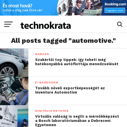
All posts tagged "automotive."
GARÁZS
Szakértői top tippek: így teheti még
hatékonyabbá autóflottája menedzselését
E-GAZDASÁG
Tovább növeli exportképességét az
Inventure Automotive
DIGITÁLIS OKTATÁS
Virtuális valóság is segíti a mérnökképzést
a Bosch laboratóriumában a Debreceni
Egyetemen