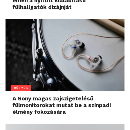
emeli a nyitott kialakítású
fülhallgatók dizájnját
KÜTYÜK
A Sony magas zajszigetelésű
fülmonitorokat mutat be a színpadi
élmény fokozására