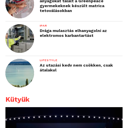
anyagokat talált a Greenpeace
gyermekeknek készült matrica
tetoválásokban
IPAR
Drága mulasztás elhanyagolni az
elektromos karbantartást
LIFESTYLE
Az utazási kedv nem csökken, csak
átalakul
Kütyük