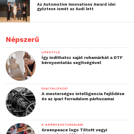
Az Automotive Innovations Award idei
győztese ismét az Audi lett
Népszerű
LIFESTYLE
Így indíthatsz saját ruhamárkát a DTF
bérnyomtatás segítségével
DIGITALIZÁCIÓ
A mesterséges intelligencia fejlődése
és az ipari forradalom párhuzamai
E-KÖRNYEZETVÉDELEM
Greenpeace logo Tiltott vegyi