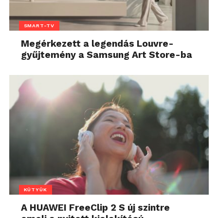
SMART-TV
Megérkezett a legendás Louvre-
gyűjtemény a Samsung Art Store-ba
KÜTYÜK
A HUAWEI FreeClip 2 S új szintre