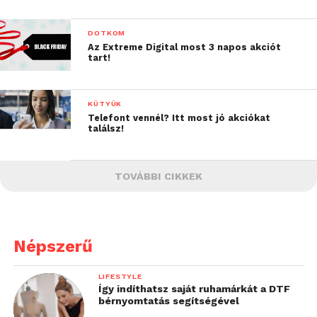
DOTKOM
Az Extreme Digital most 3 napos akciót
tart!
KÜTYÜK
Telefont vennél? Itt most jó akciókat
találsz!
TOVÁBBI CIKKEK
Népszerű
LIFESTYLE
Így indíthatsz saját ruhamárkát a DTF
bérnyomtatás segítségével