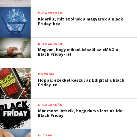
E-GAZDASÁG
Kiderült, mit szólnak a magyarok a Black
Friday-hez
E-GAZDASÁG
Megvan, hogy mikkel készül az eMAG a
Black Friday-re!
DOTKOM
Hoppá: ezekkel készül az Edigital a Black
Friday-re
E-GAZDASÁG
Már most látszik, hogy durva lesz az idei
Black Friday
KÜTYÜK