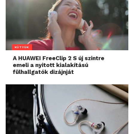
KÜTYÜK
A HUAWEI FreeClip 2 S új szintre
emeli a nyitott kialakítású
fülhallgatók dizájnját