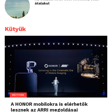
átalakul
Kütyük
KÜTYÜK
A HONOR mobilokra is elérhetők
lesznek az ARRI megoldásai