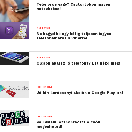
Telenoros vagy? Csütörtökön ingyen
netezhetsz!
KÜTYÜK
Ne hagyd ki: egy hétig teljesen ingyen
telefonálhatsz a Viberrel!
KÜTYÜK
Olcsón akarsz jó telefont? Ezt nézd meg!
DOTKOM
Jó hír: karácsonyi akciók a Google Play-en!
DOTKOM
Kell valami otthonra? Itt olcsón
megveheted!