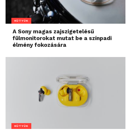
KÜTYÜK
A Sony magas zajszigetelésű
fülmonitorokat mutat be a színpadi
élmény fokozására
KÜTYÜK