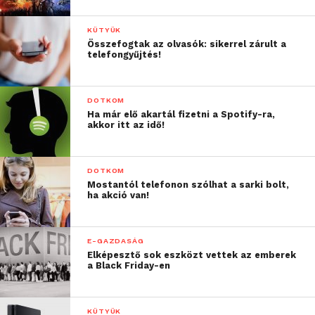
KÜTYÜK
Összefogtak az olvasók: sikerrel zárult a
telefongyűjtés!
DOTKOM
Ha már elő akartál fizetni a Spotify-ra,
akkor itt az idő!
DOTKOM
Mostantól telefonon szólhat a sarki bolt,
ha akció van!
E-GAZDASÁG
Elképesztő sok eszközt vettek az emberek
a Black Friday-en
KÜTYÜK