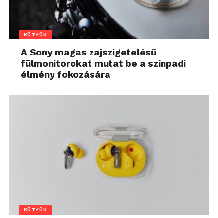
KÜTYÜK
A Sony magas zajszigetelésű
fülmonitorokat mutat be a színpadi
élmény fokozására
KÜTYÜK