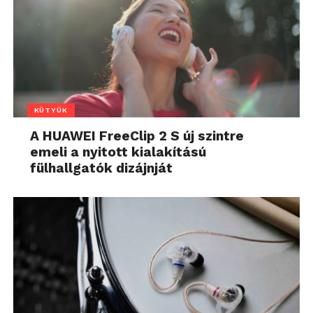
KÜTYÜK
A HUAWEI FreeClip 2 S új szintre
emeli a nyitott kialakítású
fülhallgatók dizájnját