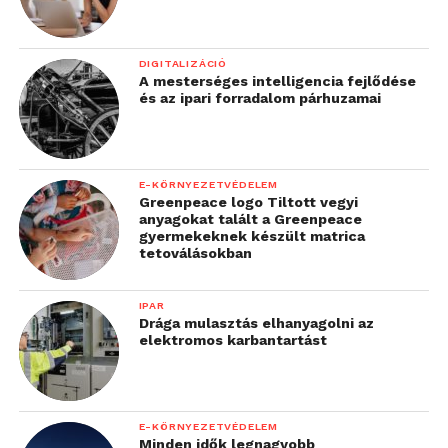
DIGITALIZÁCIÓ
A mesterséges intelligencia fejlődése
és az ipari forradalom párhuzamai
E-KÖRNYEZETVÉDELEM
Greenpeace logo Tiltott vegyi
anyagokat talált a Greenpeace
gyermekeknek készült matrica
tetoválásokban
IPAR
Drága mulasztás elhanyagolni az
elektromos karbantartást
E-KÖRNYEZETVÉDELEM
Minden idők legnagyobb