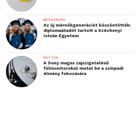
BÜSZKESÉG
Az új mérnökgenerációt köszöntötték:
diplomaátadót tartott a Széchenyi
István Egyetem
KÜTYÜK
A Sony magas zajszigetelésű
fülmonitorokat mutat be a színpadi
élmény fokozására