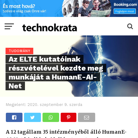
TUDOMÁNY
Az ELTE kutatóinak
részvételével kezdte meg
munkáját a HumanE-AI-
Net
Megjelent:
2020. szeptember 9. szerda
A 12 tagállam 35 intézményéből álló HumanE-