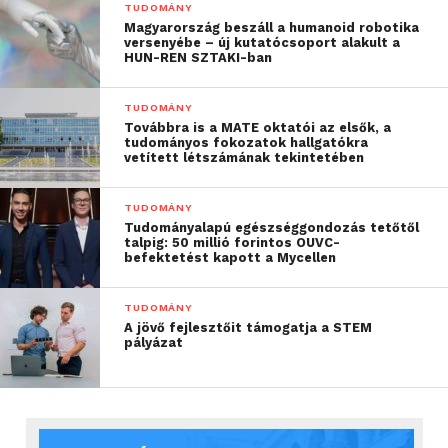
TUDOMÁNY
Magyarország beszáll a humanoid robotika
versenyébe – új kutatócsoport alakult a
HUN-REN SZTAKI-ban
TUDOMÁNY
Továbbra is a MATE oktatói az elsők, a
tudományos fokozatok hallgatókra
vetített létszámának tekintetében
TUDOMÁNY
Tudományalapú egészséggondozás tetőtől
talpig: 50 millió forintos OUVC-
befektetést kapott a Mycellen
TUDOMÁNY
A jövő fejlesztőit támogatja a STEM
pályázat