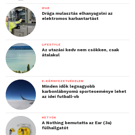
IPAR
Drága mulasztás elhanyagolni az
elektromos karbantartást
LIFESTYLE
Az utazási kedv nem csökken, csak
átalakul
E-KÖRNYEZETVÉDELEM
Minden idők legnagyobb
karbonlábnyomú sporteseménye lehet
az idei futball-vb
KÜTYÜK
A Nothing bemutatta az Ear (3a)
fülhallgatót