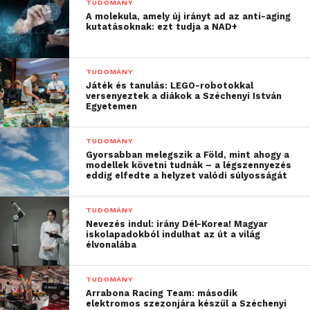
TUDOMÁNY
részvétellel jelentősen bővül az ELTE kutatóinak
A molekula, amely új irányt ad az anti-aging
lehetősége, hogy vezető európai egyetemekkel és
kutatásoknak: ezt tudja a NAD+
ipari szereplőkkel együttműködésben szerepet
vállaljanak az EU mesterséges intelligencia
TUDOMÁNY
stratégiájának megvalósításában, a mesterséges
Játék és tanulás: LEGO-robotokkal
intelligencia európai arculatának megteremtésében.
versenyeztek a diákok a Széchenyi István
Egyetemen
TUDOMÁNY
Gyorsabban melegszik a Föld, mint ahogy a
modellek követni tudnák – a légszennyezés
eddig elfedte a helyzet valódi súlyosságát
TUDOMÁNY
Nevezés indul: irány Dél-Korea! Magyar
iskolapadokból indulhat az út a világ
élvonalába
TUDOMÁNY
Arrabona Racing Team: második
elektromos szezonjára készül a Széchenyi