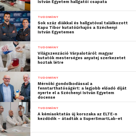
István Egyetem hallgatói csapata
TUDOMÁNY
Sok száz diákkal és hallgatóval találkozott
Kapu Tibor kutatóűrhajós a Széchenyi
István Egyetemen
TUDOMÁNY
Világszenzáció Várpalotáról: magyar
kutatók mesterséges anyatej szerkezetet
hoztak létre
TUDOMÁNY
Mérnöki gondolkodással a
fenntarthatóságért: a legjobb előadó díját
nyerte el a Széchenyi István Egyetem
docense
TUDOMÁNY
A kémiaoktatás új korszaka az ELTE-n
kezdődik – átadták a SuperSmartLab-et