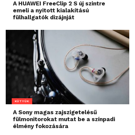
A HUAWEI FreeClip 2 S új szintre
emeli a nyitott kialakítású
fülhallgatók dizájnját
KÜTYÜK
A Sony magas zajszigetelésű
fülmonitorokat mutat be a színpadi
élmény fokozására