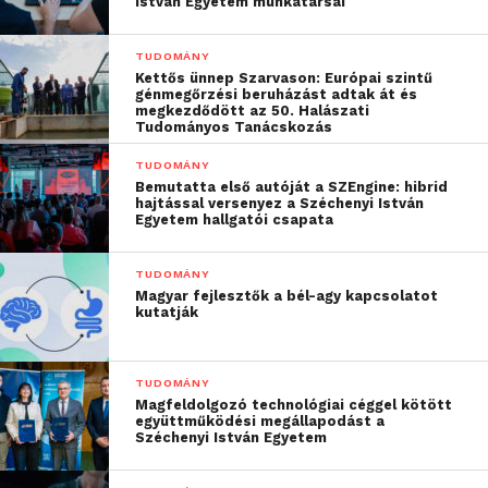
István Egyetem munkatársai
Az ELTE részvételét az Informatikai Kar Mesterséges
TUDOMÁNY
Intelligencia Tanszéke koordinálja a
Kettős ünnep Szarvason: Európai szintű
génmegőrzési beruházást adtak át és
Természettudományi Kar Fizikai és Matematikai
megkezdődött az 50. Halászati
Intézetének részvételével. Az Informatikai Karon a
Tudományos Tanácskozás
Mesterséges Intelligencia Tanszék mellett több
TUDOMÁNY
másik tanszék is részt vesz a munkában az
Bemutatta első autóját a SZEngine: hibrid
hajtással versenyez a Széchenyi István
interakció összetett szoftverigénye és az orvosi
Egyetem hallgatói csapata
minőségellenőrzési követelmények miatt. A
Természettudományi Karon a Komplex Rendszerek
TUDOMÁNY
Fizikája Tanszék és a Matematikai Intézet
Magyar fejlesztők a bél-agy kapcsolatot
kutatják
Mesterséges Intelligencia Kutatócsoportja az
ezirányú alap- és alkalmazott kutatási
tevékenységben szerzett tapasztalataival és
TUDOMÁNY
kimagasló eredményeivel támogatja a munkát.
Magfeldolgozó technológiai céggel kötött
együttműködési megállapodást a
Széchenyi István Egyetem
A
Horizon 2020
európai kutatási program keretében
létrejövő kiválósági központban való magyar