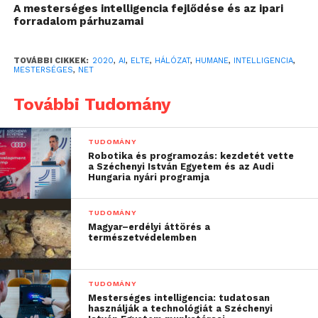
A mesterséges intelligencia fejlődése és az ipari
intelligencia területén.
forradalom párhuzamai
Az Eötvös Loránd Tudományegyetem (ELTE)
TOVÁBBI CIKKEK:
2020
,
AI
,
ELTE
,
HÁLÓZAT
,
HUMANE
,
INTELLIGENCIA
,
oldaláról tervezett kutatások támogatják az orvosok
MESTERSÉGES
,
NET
és egészségügyi dolgozók munkáját a szélesebb
További Tudomány
körben kiterjesztett intelligencia (augmented
intelligence) segítségével a diagnózis felállításában,
a terápia és utánkövetés esetében, illetve
TUDOMÁNY
monitorozást és aktív segítségnyújtást céloznak.
Robotika és programozás: kezdetét vette
a Széchenyi István Egyetem és az Audi
Alkalmazási területek a pszichiátria területén
Hungaria nyári programja
elsősorban a poszttraumás stressz szindróma,
depresszió és autizmus, míg a radiológia esetében
TUDOMÁNY
az orvosi képalkotó eljárásokkal kapott leletek
Magyar–erdélyi áttörés a
természetvédelemben
kiértékelése. A kép-, beszéd- és videóelemzésből
származó nagy mennyiségű adat gépi feldolgozása,
valamint a gépi javaslattétel kiszélesíti az orvosok
TUDOMÁNY
lehetőségeit a legmegfelelőbb döntések
Mesterséges intelligencia: tudatosan
használják a technológiát a Széchenyi
meghozatalában.