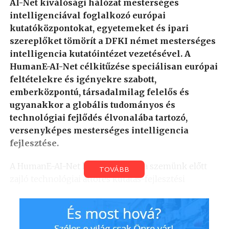
AI-Net kiválósági hálózat mesterséges
intelligenciával foglalkozó európai
kutatóközpontokat, egyetemeket és ipari
szereplőket tömörít a DFKI német mesterséges
intelligencia kutatóintézet vezetésével. A
HumanE-AI-Net célkitűzése speciálisan európai
feltételekre és igényekre szabott,
emberközpontú, társadalmilag felelős és
ugyanakkor a globális tudományos és
technológiai fejlődés élvonalába tartozó,
versenyképes mesterséges intelligencia
fejlesztése.
A HumanE-AI-Net kutatói hálózat a szemünk előtt
TOVÁBB
zajló technológiai áttörés kutatás-fejlesztési
bázisának kiszélesítésével robusztus, megbízható
mesterséges intelligencia rendszerek fejlesztéséhez
járul hozzá, amelyek képesek az emberekkel a