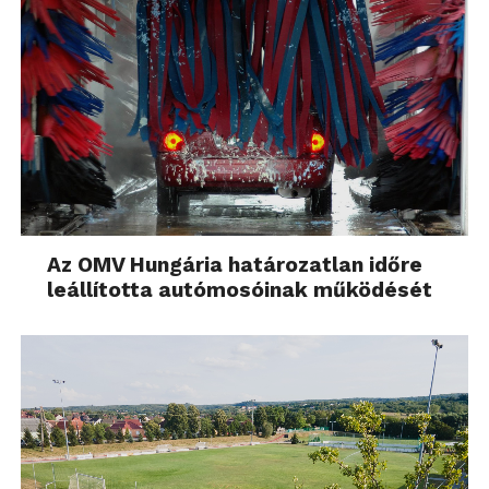
Az OMV Hungária határozatlan időre
leállította autómosóinak működését