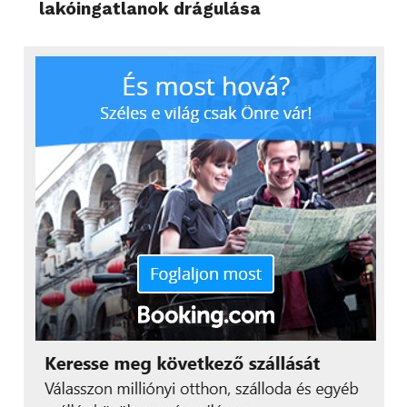
lakóingatlanok drágulása