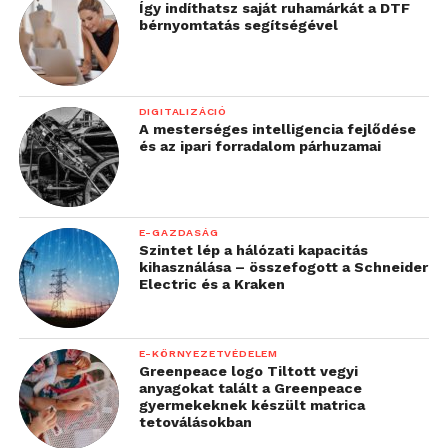
Így indíthatsz saját ruhamárkát a DTF
bérnyomtatás segítségével
DIGITALIZÁCIÓ
A mesterséges intelligencia fejlődése
és az ipari forradalom párhuzamai
E-GAZDASÁG
Szintet lép a hálózati kapacitás
kihasználása – összefogott a Schneider
Electric és a Kraken
E-KÖRNYEZETVÉDELEM
Greenpeace logo Tiltott vegyi
anyagokat talált a Greenpeace
gyermekeknek készült matrica
tetoválásokban