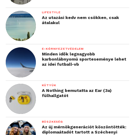
LIFESTYLE
Az utazási kedv nem csökken, csak
átalakul
E-KÖRNYEZETVÉDELEM
Minden idők legnagyobb
karbonlábnyomú sporteseménye lehet
az idei futball-vb
KÜTYÜK
A Nothing bemutatta az Ear (3a)
fülhallgatót
BÜSZKESÉG
Az új mérnökgenerációt köszöntötték:
diplomaátadót tartott a Széchenyi