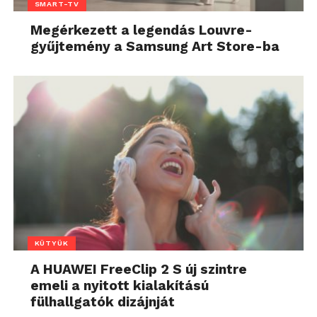
SMART-TV
Megérkezett a legendás Louvre-
gyűjtemény a Samsung Art Store-ba
KÜTYÜK
A HUAWEI FreeClip 2 S új szintre
emeli a nyitott kialakítású
fülhallgatók dizájnját