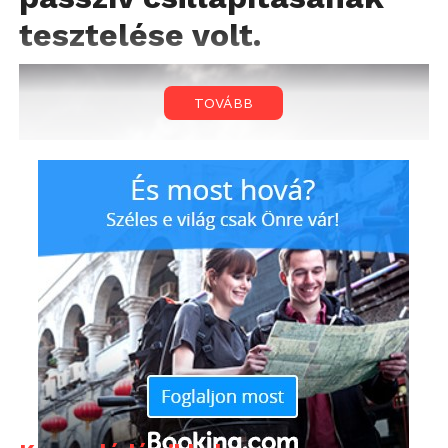
tesztelése volt.
TOVÁBB
A projekt vezetése mellett a SZTAKI tervezte, építette
és működteti a fedélzeti avionikai (elektromos és
elektronikai repülési) rendszert, beleértve a
szárnyban lévő érzékelőket és aktuátorokat,