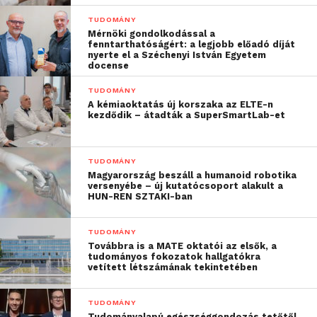
TUDOMÁNY
Mérnöki gondolkodással a
fenntarthatóságért: a legjobb előadó díját
nyerte el a Széchenyi István Egyetem
docense
TUDOMÁNY
A kémiaoktatás új korszaka az ELTE-n
kezdődik – átadták a SuperSmartLab-et
TUDOMÁNY
Magyarország beszáll a humanoid robotika
versenyébe – új kutatócsoport alakult a
HUN-REN SZTAKI-ban
TUDOMÁNY
Továbbra is a MATE oktatói az elsők, a
tudományos fokozatok hallgatókra
vetített létszámának tekintetében
TUDOMÁNY
Tudományalapú egészséggondozás tetőtől