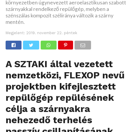
környezetben úgynevezett aeroelasztikusan szabott
szárnyakkal rendelkező repülőgép, melyben a
szénszálas kompozit széliránya változik a szárny
mentén.
Megjelent:
2019. november 22. péntek
A SZTAKI által vezetett
nemzetközi, FLEXOP nevű
projektben kifejlesztett
repülőgép repülésének
célja a szárnyakra
nehezedő terhelés
passzív csillapításának