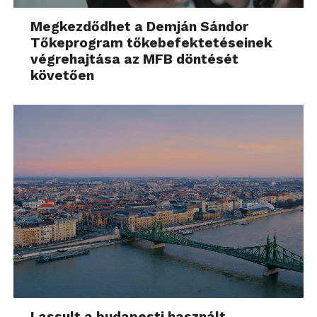
Megkezdődhet a Demján Sándor
Tőkeprogram tőkebefektetéseinek
végrehajtása az MFB döntését
követően
Lassult a budapesti használt