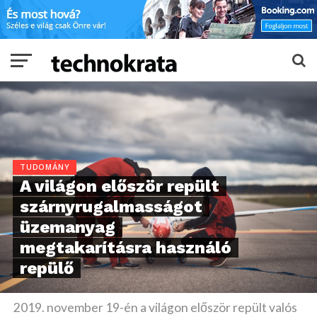
TUDOMÁNY
A világon először repült
szárnyrugalmasságot
üzemanyag
megtakarításra használó
repülő
2019. november 19-én a világon először repült valós