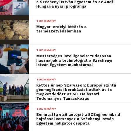
által épített
a Széchenyi István Egyetem és az Audi
Hungaria nyári programja
fedélzetiadatgyűjtő-
rendszer kimagasló
TUDOMÁNY
Magyar–erdélyi áttörés a
működésének
természetvédelemben
köszönhetően a
projektben elért
TUDOMÁNY
Mesterséges intelligencia: tudatosan
eredményeket kiválóan
használják a technológiát a Széchenyi
István Egyetem munkatársai
tudjuk dokumentálni is”
TUDOMÁNY
Kettős ünnep Szarvason: Európai szintű
– mondja Vanek Bálint, a SZTAKI (Számítástechnikai
génmegőrzési beruházást adtak át és
megkezdődött az 50. Halászati
és Automatizálási Kutatóintézet) Repülésirányítási és
Tudományos Tanácskozás
Navigációs Kutatócsoportjának vezetője.
TUDOMÁNY
Bemutatta első autóját a SZEngine: hibrid
20 perc repülés = 10 gigabyte
hajtással versenyez a Széchenyi István
Egyetem hallgatói csapata
adat