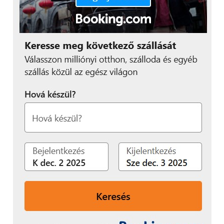
keletkezik, amit a partnerek a repülések után
elemeznek, felhasználnak az elméleti eredmények
igazolására, és a repülőgép matematikai modelljének
pontosítására.
A projekt tagja az Airbus is, ami az itt elért
eredményeket a polgári repülőgépek tervezésében
is alkalmazni akarja.