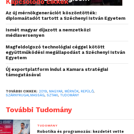
Kapcsolódó cikkek
valamint a fedélzeti robotpilóta-rendszer szoftveres
Az új mérnökgenerációt köszöntötték:
és hardveres elemeit, amelyekkel megismételhető
diplomaátadót tartott a Széchenyi István Egyetem
kísérleteket végez és adatokat gyűjt.
Ismét magyar díjazott a nemzetközi
médiaversenyen
„Az elmúlt négy év
Magfeldolgozó technológiai céggel kötött
megfeszített munkáját
együttműködési megállapodást a Széchenyi István
megkoronázza, hogy
Egyetem
repülési tesztek során
Új exportplatform indul a Kamara stratégiai
támogatásával
értékes adatokat nyerünk
a repülőgép
TOVÁBBI CIKKEK:
2019
,
MAGYAR
,
MÉRNÖK
,
REPÜLŐ
,
SZÁRNYRUGALMASSÁG
,
SZTAKI
,
TUDOMÁNY
viselkedéséről, ezzel
pedig bizonyítottuk a
További Tudomány
partnerek kutatási
eredményeit. A SZTAKI
TUDOMÁNY
Robotika és programozás: kezdetét vette