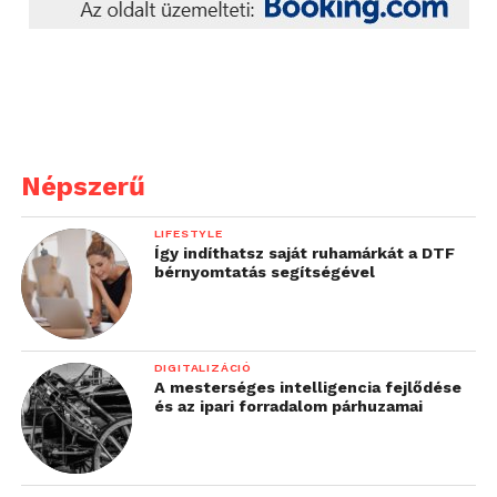
Népszerű
LIFESTYLE
Így indíthatsz saját ruhamárkát a DTF
bérnyomtatás segítségével
DIGITALIZÁCIÓ
A mesterséges intelligencia fejlődése
és az ipari forradalom párhuzamai