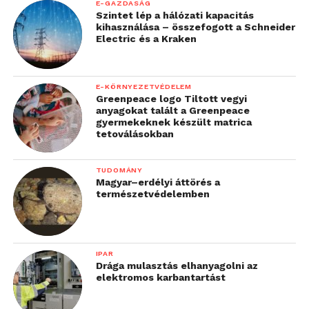
E-GAZDASÁG
Szintet lép a hálózati kapacitás
kihasználása – összefogott a Schneider
Electric és a Kraken
E-KÖRNYEZETVÉDELEM
Greenpeace logo Tiltott vegyi
anyagokat talált a Greenpeace
gyermekeknek készült matrica
tetoválásokban
TUDOMÁNY
Magyar–erdélyi áttörés a
természetvédelemben
IPAR
Drága mulasztás elhanyagolni az
elektromos karbantartást