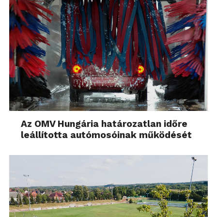
Az OMV Hungária határozatlan időre
leállította autómosóinak működését