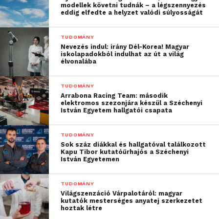
modellek követni tudnák – a légszennyezés
fellépnie, a repülés zöldebb és olcsóbb lehet.
eddig elfedte a helyzet valódi súlyosságát
Mivel a repülőgép 65 kilogramm,
TUDOMÁNY
szárnyfesztávolsága pedig 7 méter, sokkal szigorúbb
Nevezés indul: irány Dél-Korea! Magyar
előírások vonatkoznak rá, mint egy 25 kilogramm
iskolapadokból indulhat az út a világ
élvonalába
alatti drónra. A kutatási kérdések megválaszolásához
szükséges repüléseket nagyon pontosan, előre
TUDOMÁNY
megtervezik, a repüléseket pedig előre,
Arrabona Racing Team: második
szimulátoron begyakorolja az éles teszteket is
elektromos szezonjára készül a Széchenyi
István Egyetem hallgatói csapata
kivitelező Müncheni Műszaki Egyetem (Technische
Universität München – TUM) csapata.
TUDOMÁNY
Sok száz diákkal és hallgatóval találkozott
Kapu Tibor kutatóűrhajós a Széchenyi
István Egyetemen
TUDOMÁNY
Világszenzáció Várpalotáról: magyar
kutatók mesterséges anyatej szerkezetet
hoztak létre