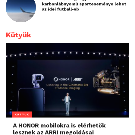
karbonlábnyomú sporteseménye lehet
az idei futball-vb
Kütyük
KÜTYÜK
A HONOR mobilokra is elérhetők
lesznek az ARRI megoldásai