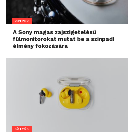
KÜTYÜK
A Sony magas zajszigetelésű
fülmonitorokat mutat be a színpadi
élmény fokozására
KÜTYÜK