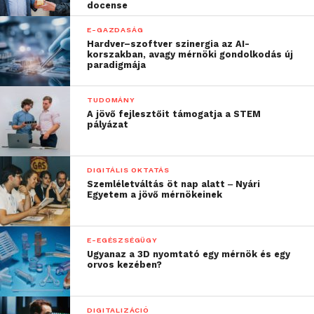
docense
E-GAZDASÁG
Hardver–szoftver szinergia az AI-
korszakban, avagy mérnöki gondolkodás új
paradigmája
TUDOMÁNY
A jövő fejlesztőit támogatja a STEM
pályázat
DIGITÁLIS OKTATÁS
Szemléletváltás öt nap alatt ‒ Nyári
Egyetem a jövő mérnökeinek
E-EGÉSZSÉGÜGY
Ugyanaz a 3D nyomtató egy mérnök és egy
orvos kezében?
DIGITALIZÁCIÓ