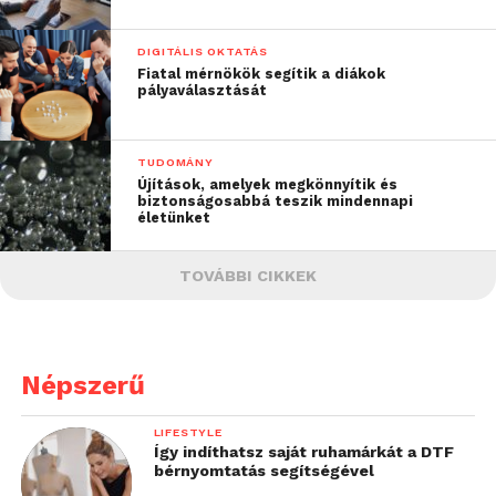
DIGITÁLIS OKTATÁS
Fiatal mérnökök segítik a diákok
pályaválasztását
TUDOMÁNY
Újítások, amelyek megkönnyítik és
biztonságosabbá teszik mindennapi
életünket
TOVÁBBI CIKKEK
Népszerű
LIFESTYLE
Így indíthatsz saját ruhamárkát a DTF
bérnyomtatás segítségével