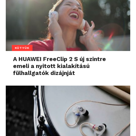
KÜTYÜK
A HUAWEI FreeClip 2 S új szintre
emeli a nyitott kialakítású
fülhallgatók dizájnját