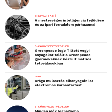
DIGITALIZÁCIÓ
A mesterséges intelligencia fejlődése
és az ipari forradalom párhuzamai
E-KÖRNYEZETVÉDELEM
Greenpeace logo Tiltott vegyi
anyagokat talált a Greenpeace
gyermekeknek készült matrica
tetoválásokban
IPAR
Drága mulasztás elhanyagolni az
elektromos karbantartást
E-KÖRNYEZETVÉDELEM
Minden idők legnagyobb