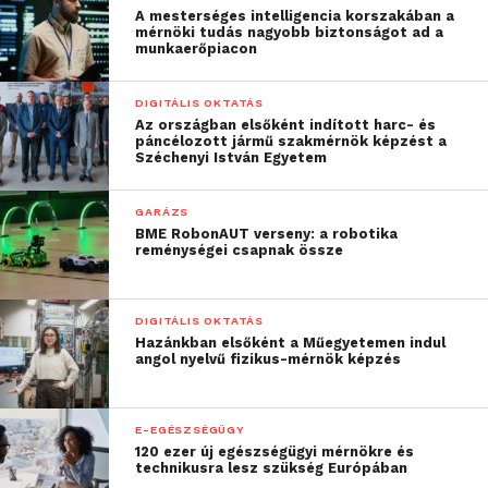
A mesterséges intelligencia korszakában a
mérnöki tudás nagyobb biztonságot ad a
munkaerőpiacon
DIGITÁLIS OKTATÁS
Az országban elsőként indított harc- és
páncélozott jármű szakmérnök képzést a
Széchenyi István Egyetem
GARÁZS
BME RobonAUT verseny: a robotika
reménységei csapnak össze
DIGITÁLIS OKTATÁS
Hazánkban elsőként a Műegyetemen indul
angol nyelvű fizikus-mérnök képzés
E-EGÉSZSÉGÜGY
120 ezer új egészségügyi mérnökre és
technikusra lesz szükség Európában