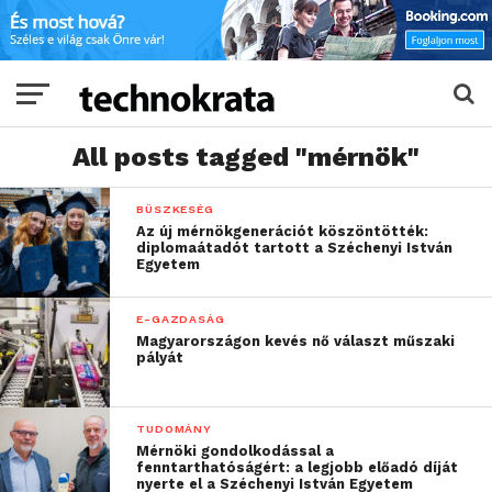
All posts tagged "mérnök"
BÜSZKESÉG
Az új mérnökgenerációt köszöntötték:
diplomaátadót tartott a Széchenyi István
Egyetem
E-GAZDASÁG
Magyarországon kevés nő választ műszaki
pályát
TUDOMÁNY
Mérnöki gondolkodással a
fenntarthatóságért: a legjobb előadó díját
nyerte el a Széchenyi István Egyetem