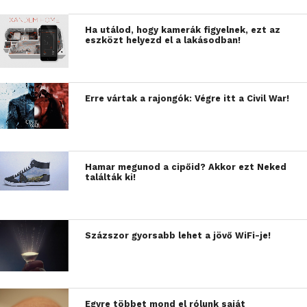
Ha utálod, hogy kamerák figyelnek, ezt az
eszközt helyezd el a lakásodban!
Erre vártak a rajongók: Végre itt a Civil War!
Hamar megunod a cipőid? Akkor ezt Neked
találták ki!
Százszor gyorsabb lehet a jövő WiFi-je!
Egyre többet mond el rólunk saját