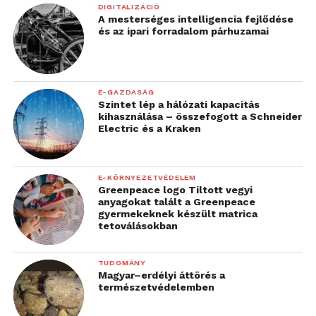
DIGITALIZÁCIÓ
A mesterséges intelligencia fejlődése
és az ipari forradalom párhuzamai
E-GAZDASÁG
Szintet lép a hálózati kapacitás
kihasználása – összefogott a Schneider
Electric és a Kraken
E-KÖRNYEZETVÉDELEM
Greenpeace logo Tiltott vegyi
anyagokat talált a Greenpeace
gyermekeknek készült matrica
tetoválásokban
TUDOMÁNY
Magyar–erdélyi áttörés a
természetvédelemben