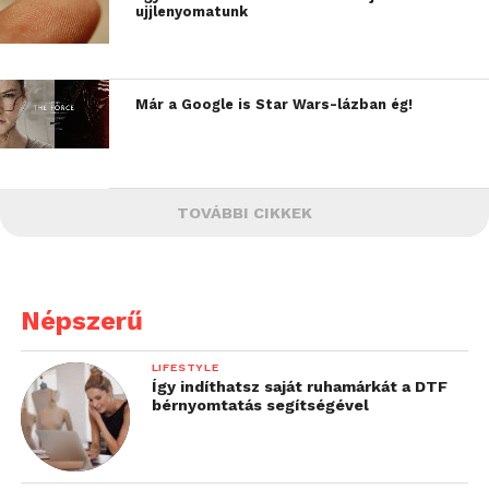
ujjlenyomatunk
Már a Google is Star Wars-lázban ég!
TOVÁBBI CIKKEK
Népszerű
LIFESTYLE
Így indíthatsz saját ruhamárkát a DTF
bérnyomtatás segítségével