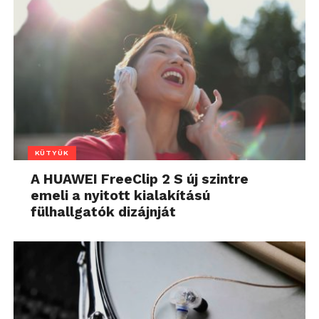
KÜTYÜK
A HUAWEI FreeClip 2 S új szintre
emeli a nyitott kialakítású
fülhallgatók dizájnját