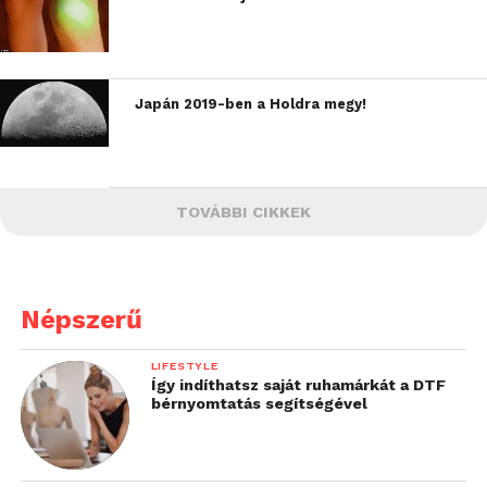
Japán 2019-ben a Holdra megy!
TOVÁBBI CIKKEK
Népszerű
LIFESTYLE
Így indíthatsz saját ruhamárkát a DTF
bérnyomtatás segítségével