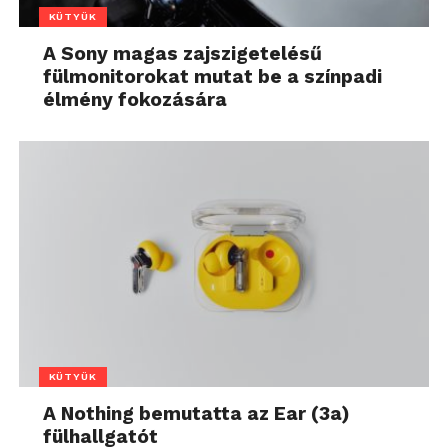
KÜTYÜK
A Sony magas zajszigetelésű
fülmonitorokat mutat be a színpadi
élmény fokozására
KÜTYÜK
A Nothing bemutatta az Ear (3a)
fülhallgatót