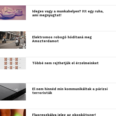
Ideges vagy a munkahelyen? Itt egy ruha,
ami megnyugtat!
Elektromos robogó hódítaná meg
Amszterdamot
Többé nem rejthetjük el érzelmeinket
El nem hinnéd min kommunikáltak a párizsi
terroristák
Fluoreszkálva jelez az okoskötszer!