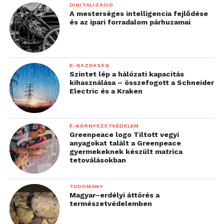
DIGITALIZÁCIÓ
A mesterséges intelligencia fejlődése
és az ipari forradalom párhuzamai
E-GAZDASÁG
Szintet lép a hálózati kapacitás
kihasználása – összefogott a Schneider
Electric és a Kraken
E-KÖRNYEZETVÉDELEM
Greenpeace logo Tiltott vegyi
anyagokat talált a Greenpeace
gyermekeknek készült matrica
tetoválásokban
TUDOMÁNY
Magyar–erdélyi áttörés a
természetvédelemben