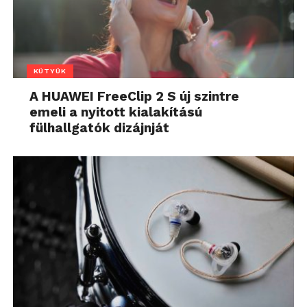
KÜTYÜK
A HUAWEI FreeClip 2 S új szintre
emeli a nyitott kialakítású
fülhallgatók dizájnját