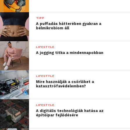
TIPP
A puffadás hátterében gyakran a
bélmikrobiom áll
LIFESTYLE
A jogging titka a mindennapokban
LIFESTYLE
Mire használják a csörlőket a
katasztrófavédelemben?
LIFESTYLE
A digitális technológiák hatása az
építőipar fejlődésére