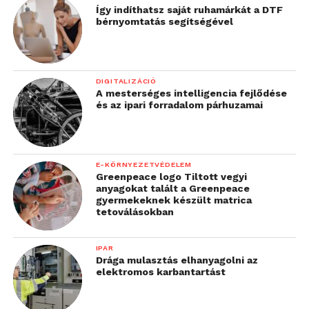
Így indíthatsz saját ruhamárkát a DTF
bérnyomtatás segítségével
DIGITALIZÁCIÓ
A mesterséges intelligencia fejlődése
és az ipari forradalom párhuzamai
E-KÖRNYEZETVÉDELEM
Greenpeace logo Tiltott vegyi
anyagokat talált a Greenpeace
gyermekeknek készült matrica
tetoválásokban
IPAR
Drága mulasztás elhanyagolni az
elektromos karbantartást