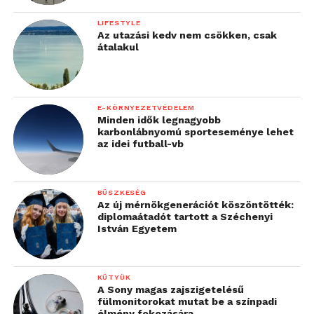
LIFESTYLE
Az utazási kedv nem csökken, csak
átalakul
E-KÖRNYEZETVÉDELEM
Minden idők legnagyobb
karbonlábnyomú sporteseménye lehet
az idei futball-vb
BÜSZKESÉG
Az új mérnökgenerációt köszöntötték:
diplomaátadót tartott a Széchenyi
István Egyetem
KÜTYÜK
A Sony magas zajszigetelésű
fülmonitorokat mutat be a színpadi
élmény fokozására