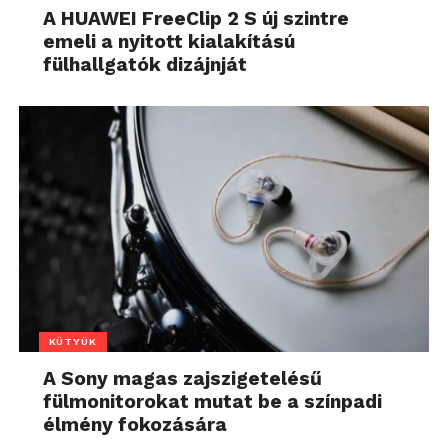
A HUAWEI FreeClip 2 S új szintre
emeli a nyitott kialakítású
fülhallgatók dizájnját
KÜTYÜK
A Sony magas zajszigetelésű
fülmonitorokat mutat be a színpadi
élmény fokozására