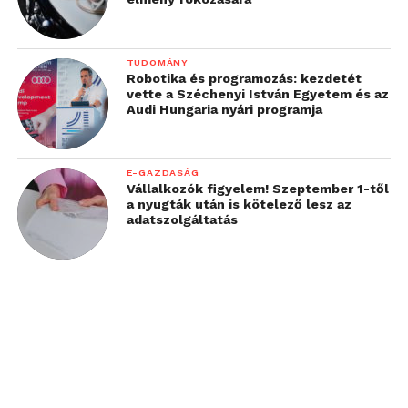
TUDOMÁNY
Robotika és programozás: kezdetét
vette a Széchenyi István Egyetem és az
Audi Hungaria nyári programja
E-GAZDASÁG
Vállalkozók figyelem! Szeptember 1-től
a nyugták után is kötelező lesz az
adatszolgáltatás