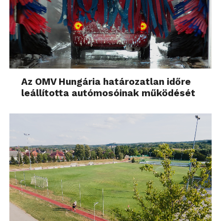
Az OMV Hungária határozatlan időre
leállította autómosóinak működését