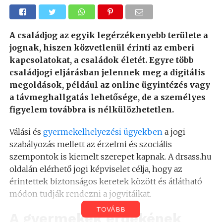
A családjog az egyik legérzékenyebb területe a
jognak, hiszen közvetlenül érinti az emberi
kapcsolatokat, a családok életét. Egyre több
családjogi eljárásban jelennek meg a digitális
megoldások, például az online ügyintézés vagy
a távmeghallgatás lehetősége, de a személyes
figyelem továbbra is nélkülözhetetlen.
Válási és
gyermekelhelyezési ügyekben
a jogi
szabályozás mellett az érzelmi és szociális
szempontok is kiemelt szerepet kapnak. A drsass.hu
oldalán elérhető jogi képviselet célja, hogy az
érintettek biztonságos keretek között és átlátható
módon tudják rendezni a jogvitáikat.
TOVÁBB
A gyermekek érdekének