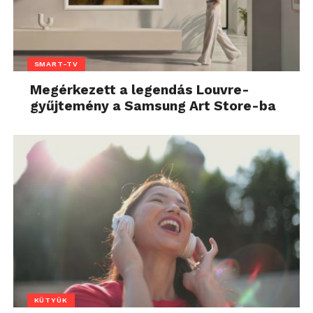
SMART-TV
Megérkezett a legendás Louvre-
gyűjtemény a Samsung Art Store-ba
KÜTYÜK