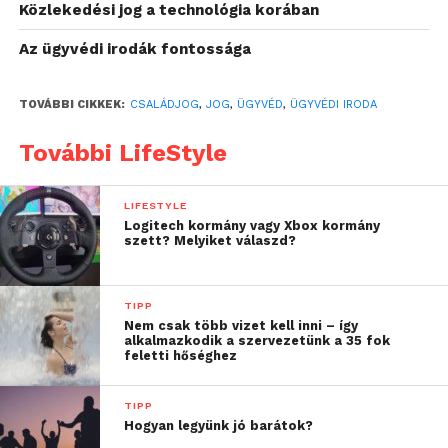
részletesen megvizsgálja mindkét fél
Közlekedési jog a technológia korában
életkörülményeit. A döntésnél figyelembe veszik a
Az ügyvédi irodák fontossága
szülők nevelési képességeit, életmódját, erkölcsi
megbízhatóságát, anyagi és lakáshelyzetét, valamint
TOVÁBBI CIKKEK:
CSALÁDJOG
,
JOG
,
ÜGYVÉD
,
ÜGYVÉDI IRODA
a gyermekhez fűződő kötődést is.
További LifeStyle
A bíróság gyakran kér pszichológiai szakvéleményt,
környezettanulmányt, illetve kikérheti az iskola
vagy óvoda véleményét is. Ezek mind segítik annak
LIFESTYLE
Logitech kormány vagy Xbox kormány
megállapítását, hogy melyik szülőnél biztosítható a
szett? Melyiket válaszd?
gyermek kiegyensúlyozott fejlődése.
Testvérek elhelyezése és a
TIPP
Nem csak több vizet kell inni – így
döntés módosítása
alkalmazkodik a szervezetünk a 35 fok
feletti hőséghez
Dr. Sass Rita családjogi ügyvéd
elmondásából
megtudtuk, hogy a bírói gyakorlat szerint a
TIPP
Hogyan legyünk jó barátok?
testvérek elválasztása csak indokolt esetben