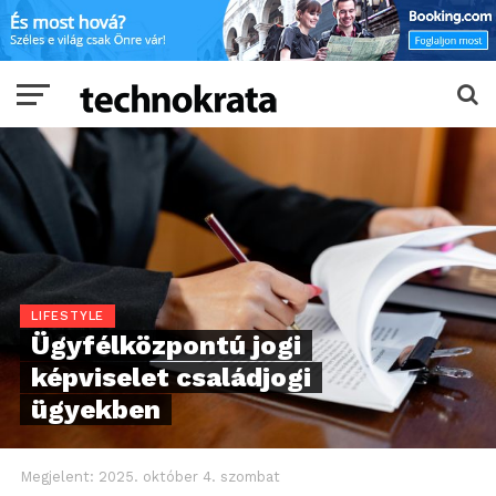
LIFESTYLE
Ügyfélközpontú jogi
képviselet családjogi
ügyekben
Megjelent:
2025. október 4. szombat