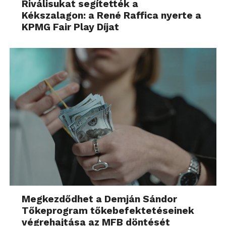
Riválisukat segítették a
Kékszalagon: a René Raffica nyerte a
KPMG Fair Play Díjat
Megkezdődhet a Demján Sándor
Tőkeprogram tőkebefektetéseinek
végrehajtása az MFB döntését