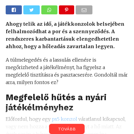
Ahogy telik az idő, a játékkonzolok belsejében
felhalmozódhat a por és a szennyeződés. A
rendszeres karbantartásuk elengedhetetlen
ahhoz, hogy a hőleadás zavartalan legyen.
A túlmelegedés és a lassulás ellenére is
megőrizheted a játékélményt, ha figyelsz a
megfelelő tisztításra és pasztacserére. Gondoltál már
arra, milyen fontos ez?
Megfelelő hűtés a nyári
játékélményhez
Előfordul, hogy egy
ps5 konzol
váratlanul kikapcsol,
vagy nem hozza a várt teljesítményt a hő miatt. Az
TOVÁBB
évek során a hővezető paszta hatékonysága