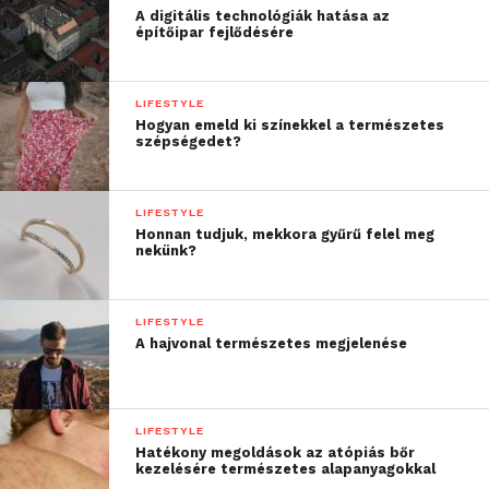
A digitális technológiák hatása az
építőipar fejlődésére
LIFESTYLE
Hogyan emeld ki színekkel a természetes
szépségedet?
LIFESTYLE
Honnan tudjuk, mekkora gyűrű felel meg
nekünk?
LIFESTYLE
A hajvonal természetes megjelenése
LIFESTYLE
Hatékony megoldások az atópiás bőr
kezelésére természetes alapanyagokkal