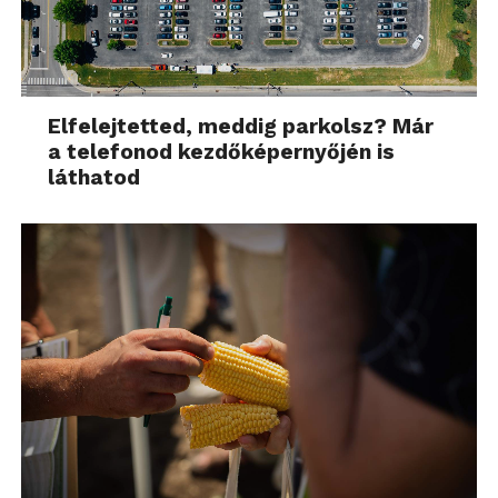
Elfelejtetted, meddig parkolsz? Már
a telefonod kezdőképernyőjén is
láthatod