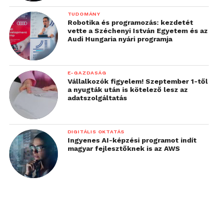
TUDOMÁNY
Robotika és programozás: kezdetét
vette a Széchenyi István Egyetem és az
Audi Hungaria nyári programja
E-GAZDASÁG
Vállalkozók figyelem! Szeptember 1-től
a nyugták után is kötelező lesz az
adatszolgáltatás
DIGITÁLIS OKTATÁS
Ingyenes AI-képzési programot indít
magyar fejlesztőknek is az AWS