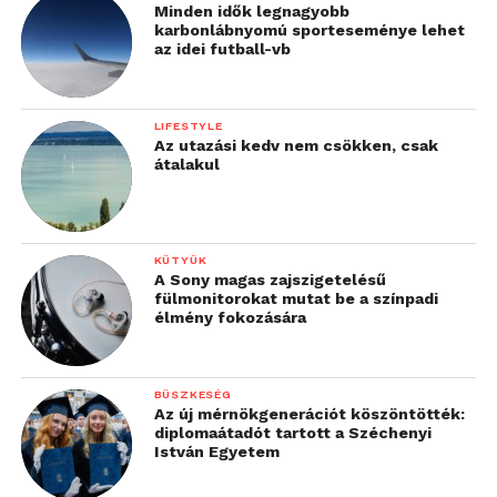
Minden idők legnagyobb
karbonlábnyomú sporteseménye lehet
az idei futball-vb
LIFESTYLE
Az utazási kedv nem csökken, csak
átalakul
KÜTYÜK
A Sony magas zajszigetelésű
fülmonitorokat mutat be a színpadi
élmény fokozására
BÜSZKESÉG
Az új mérnökgenerációt köszöntötték:
diplomaátadót tartott a Széchenyi
István Egyetem