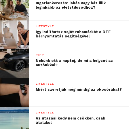
Ingatlankeresés: lakás vagy ház illik
rendelkezzen az új és használt termékek
leginkább az életstílusodhoz?
kezelésében is. Az is lényeges, hogy ismerjék az
egyes konzolok különleges igényeit és problémáit.
LIFESTYLE
Így indíthatsz saját ruhamárkát a DTF
Hasznos lehet, ha a szolgáltatások könnyen
bérnyomtatás segítségével
elérhetőek, így egy probléma esetén gyors megoldás
nyújtható.
TIPP
Így a játékosok biztosak lehetnek abban, hogy
Nekünk ott a naptej, de mi a helyzet az
autónkkal?
eszközeik a legjobb kezekben vannak, és minden
bekapcsoláskor a lehető legtöbbet nyújtják. Lehet,
hogy ennek fényében érdemes ellátogatnod a
LIFESTYLE
KonzolKirályhoz?
Miért szeretjük még mindig az okosórákat?
További friss híreket talál a
Technokrata
főoldalán!
Csatlakozzon hozzánk a
Facebookon
is!
LIFESTYLE
Az utazási kedv nem csökken, csak
átalakul