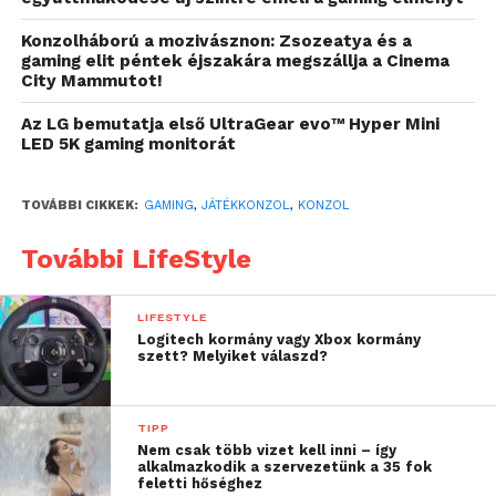
végzik el ezt a feladatot.
Konzolháború a mozivásznon: Zsozeatya és a
gaming elit péntek éjszakára megszállja a Cinema
Nekik ez rutinmunka, amit akár 1-2 nap alatt
City Mammutot!
elvégeznek megfizethető áron. Az ügyfelek
Az LG bemutatja első UltraGear evo™ Hyper Mini
számíthatnak arra, hogy a konzoljaik újra teljes
LED 5K gaming monitorát
erőbedobással működnek, így a következő
játékélményen semmi sem ronthat.
TOVÁBBI CIKKEK:
GAMING
,
JÁTÉKKONZOL
,
KONZOL
Tudtad, hogy a hűtés optimalizálása mellett számos
További LifeStyle
más karbantartási lehetőség is létezik? Van mód a
kijelzők védelmére szolgáló fóliák felhelyezésére is.
Például a Basic Refox vagy a tartós ShieldUp fóliák
LIFESTYLE
Logitech kormány vagy Xbox kormány
közül választhatsz.
szett? Melyiket válaszd?
Ezek a kiegészítők megóvják a képernyőt, így
megőrizve annak állapotát. A kijelző mellett a
TIPP
konzolok szoftveres javítása is fontos. Bár sokan
Nem csak több vizet kell inni – így
alkalmazkodik a szervezetünk a 35 fok
hajlamosak figyelmen kívül hagyni, ezek az
feletti hőséghez