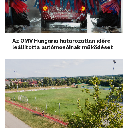
Az OMV Hungária határozatlan időre
leállította autómosóinak működését