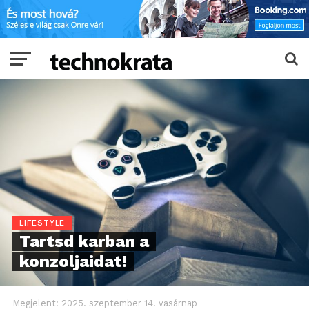
LIFESTYLE
Tartsd karban a
konzoljaidat!
Megjelent:
2025. szeptember 14. vasárnap