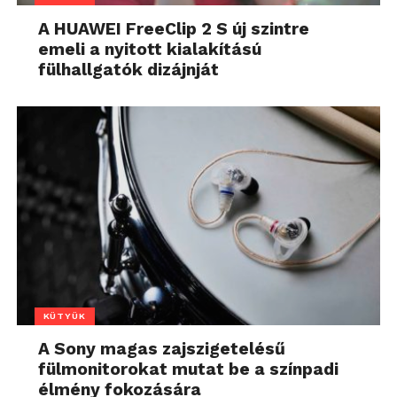
A HUAWEI FreeClip 2 S új szintre
emeli a nyitott kialakítású
fülhallgatók dizájnját
KÜTYÜK
A Sony magas zajszigetelésű
fülmonitorokat mutat be a színpadi
élmény fokozására