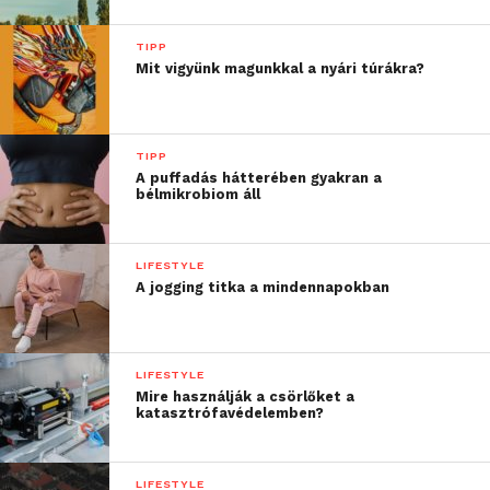
TIPP
Mit vigyünk magunkkal a nyári túrákra?
TIPP
A puffadás hátterében gyakran a
bélmikrobiom áll
LIFESTYLE
A jogging titka a mindennapokban
LIFESTYLE
Mire használják a csörlőket a
katasztrófavédelemben?
LIFESTYLE