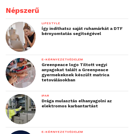
Népszerű
LIFESTYLE
Így indíthatsz saját ruhamárkát a DTF
bérnyomtatás segítségével
E-KÖRNYEZETVÉDELEM
Greenpeace logo Tiltott vegyi
anyagokat talált a Greenpeace
gyermekeknek készült matrica
tetoválásokban
IPAR
Drága mulasztás elhanyagolni az
elektromos karbantartást
E-KÖRNYEZETVÉDELEM