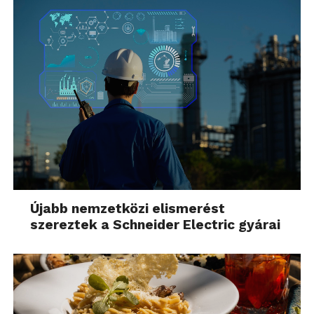
Újabb nemzetközi elismerést
szereztek a Schneider Electric gyárai