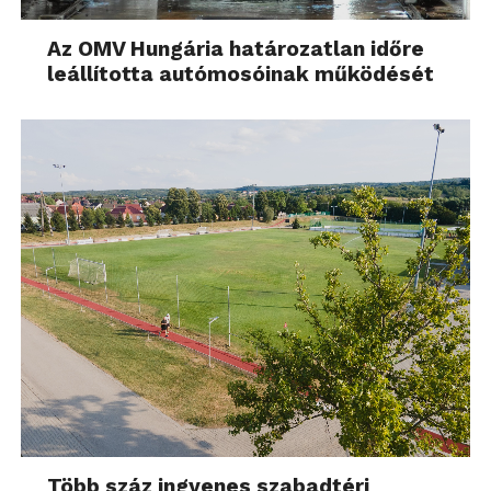
Az OMV Hungária határozatlan időre
leállította autómosóinak működését
Több száz ingyenes szabadtéri