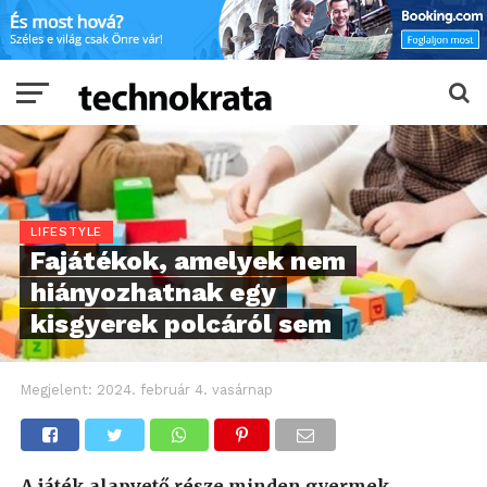
LIFESTYLE
Fajátékok, amelyek nem
hiányozhatnak egy
kisgyerek polcáról sem
Megjelent:
2024. február 4. vasárnap
A játék alapvető része minden gyermek