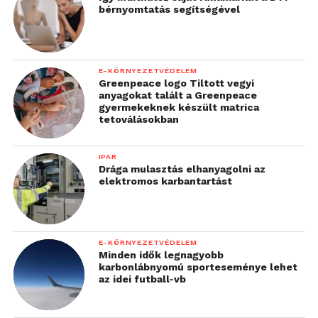
bérnyomtatás segítségével
E-KÖRNYEZETVÉDELEM
Greenpeace logo Tiltott vegyi
anyagokat talált a Greenpeace
gyermekeknek készült matrica
tetoválásokban
IPAR
Drága mulasztás elhanyagolni az
elektromos karbantartást
E-KÖRNYEZETVÉDELEM
Minden idők legnagyobb
karbonlábnyomú sporteseménye lehet
az idei futball-vb