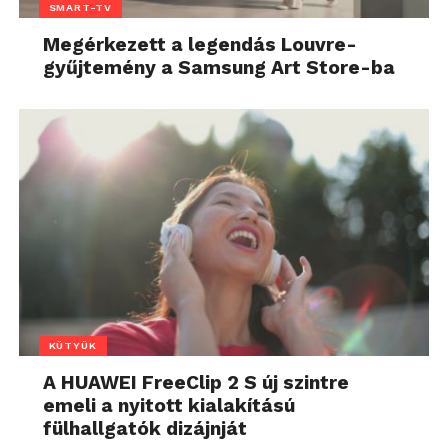
SMART-TV
Megérkezett a legendás Louvre-
gyűjtemény a Samsung Art Store-ba
KÜTYÜK
A HUAWEI FreeClip 2 S új szintre
emeli a nyitott kialakítású
fülhallgatók dizájnját