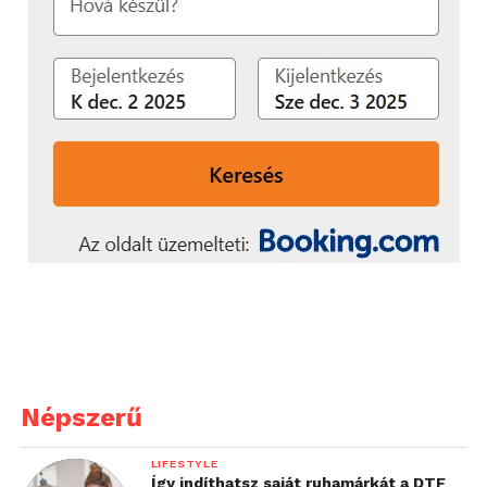
Népszerű
LIFESTYLE
Így indíthatsz saját ruhamárkát a DTF