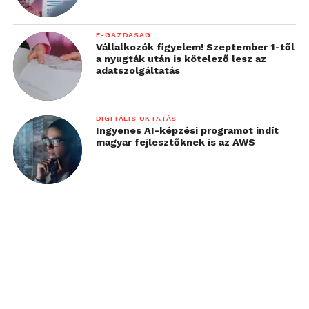
E-GAZDASÁG
Vállalkozók figyelem! Szeptember 1-től
a nyugták után is kötelező lesz az
adatszolgáltatás
DIGITÁLIS OKTATÁS
Ingyenes AI-képzési programot indít
magyar fejlesztőknek is az AWS