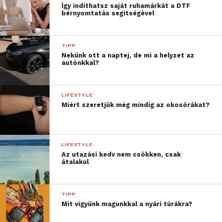
Nekik ajánljuk a kézműves boltokat, ahol saját
Így indíthatsz saját ruhamárkát a DTF
tervezésű és készítésű termékekre lehet bukkanni,
bérnyomtatás segítségével
így valószínű, hogy kis mennyiségben gyártanak
belőlük. De bárhová is megyünk, bárhol vásárolunk,
TIPP
sose felejtsük el kuponjainkat magunkkal vinni.
Nekünk ott a naptej, de mi a helyzet az
autónkkal?
További friss híreket talál a
Technokrata
főoldalán!
Csatlakozzon hozzánk a
Facebookon
is!
LIFESTYLE
Miért szeretjük még mindig az okosórákat?
LIFESTYLE
Az utazási kedv nem csökken, csak
átalakul
TIPP
Mit vigyünk magunkkal a nyári túrákra?