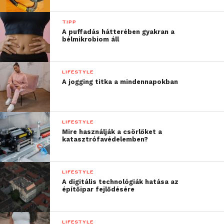
TIPP
A puffadás hátterében gyakran a
bélmikrobiom áll
LIFESTYLE
A jogging titka a mindennapokban
LIFESTYLE
Mire használják a csörlőket a
katasztrófavédelemben?
LIFESTYLE
A digitális technológiák hatása az
építőipar fejlődésére
LIFESTYLE