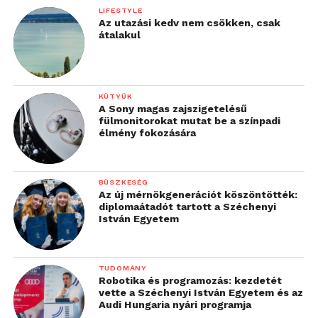
LIFESTYLE
Az utazási kedv nem csökken, csak
átalakul
KÜTYÜK
A Sony magas zajszigetelésű
fülmonitorokat mutat be a színpadi
élmény fokozására
BÜSZKESÉG
Az új mérnökgenerációt köszöntötték:
diplomaátadót tartott a Széchenyi
István Egyetem
TUDOMÁNY
Robotika és programozás: kezdetét
vette a Széchenyi István Egyetem és az
Audi Hungaria nyári programja