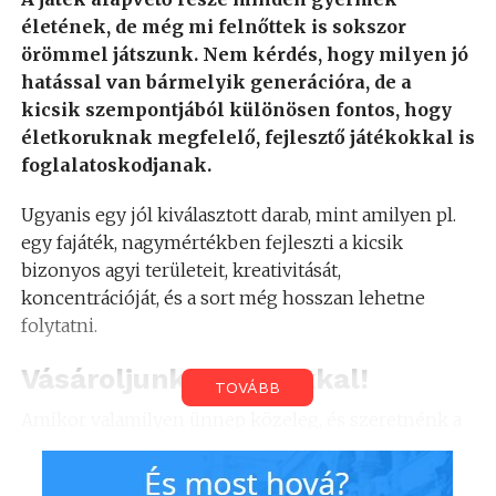
életének, de még mi felnőttek is sokszor
örömmel játszunk. Nem kérdés, hogy milyen jó
hatással van bármelyik generációra, de a
kicsik szempontjából különösen fontos, hogy
életkoruknak megfelelő, fejlesztő játékokkal is
foglalatoskodjanak.
Ugyanis egy jól kiválasztott darab, mint amilyen pl.
egy fajáték, nagymértékben fejleszti a kicsik
bizonyos agyi területeit, kreativitását,
koncentrációját, és a sort még hosszan lehetne
folytatni.
Vásároljunk kuponokkal!
TOVÁBB
Amikor valamilyen ünnep közeleg, és szeretnénk a
gyerkőcöt meglepni valamivel, akkor érdemes a
kuponok háza táján is körülnézni. A
Játéknet kupon