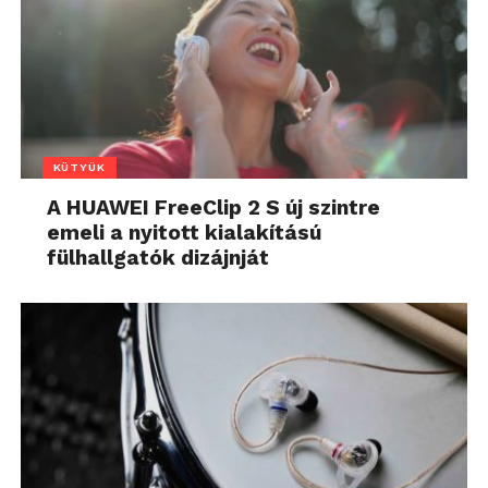
KÜTYÜK
A HUAWEI FreeClip 2 S új szintre
emeli a nyitott kialakítású
fülhallgatók dizájnját