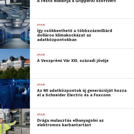
A Festo elindítja a GripperAI szoftvert
IPAR
Így csökkenthető a többszázmilliárd
dolláros klímakockázat az
adatközpontokban
15%-os listaárcsökkentés –
IPAR
visszavonásig
A Veszprémi Vár XXI. századi jövője
Bármilyen megoldást vagy rendszert használ, idővel
elkerülhetetlenné válik az alkatrészek cseréje, a
modernizálás vagy a bővítés. Éppen ezért fontos,
IPAR
hogy hosszú távon gondolkodjon, és minden
Az MI adatközpontok új generációját hozza
el a Schneider Electric és a Foxconn
tekintetben átgondolt döntést hozzon, hiszen
számtalan lehetőség közül kell kiválasztani a
legjobbat.
IPAR
Drága mulasztás elhanyagolni az
elektromos karbantartást
Ebben szeretnénk segíteni: most visszavonásig
15%