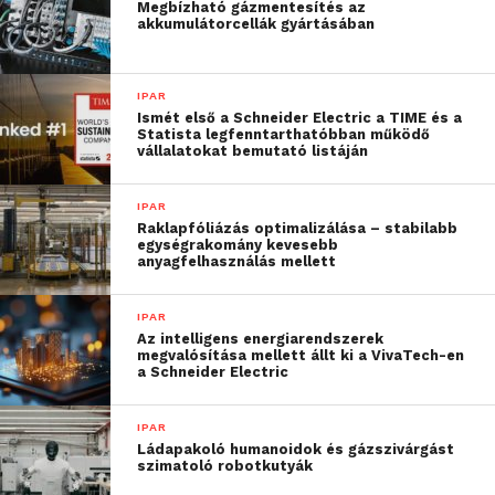
Megbízható gázmentesítés az
akkumulátorcellák gyártásában
IPAR
Ismét első a Schneider Electric a TIME és a
Statista legfenntarthatóbban működő
vállalatokat bemutató listáján
IPAR
Raklapfóliázás optimalizálása – stabilabb
egységrakomány kevesebb
anyagfelhasználás mellett
IPAR
Az intelligens energiarendszerek
megvalósítása mellett állt ki a VivaTech-en
a Schneider Electric
IPAR
Ládapakoló humanoidok és gázszivárgást
szimatoló robotkutyák