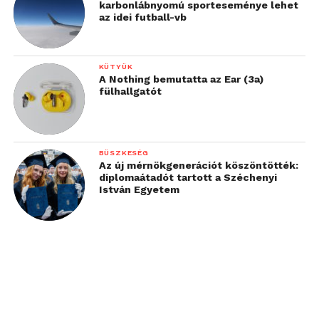
karbonlábnyomú sporteseménye lehet
az idei futball-vb
KÜTYÜK
A Nothing bemutatta az Ear (3a)
fülhallgatót
BÜSZKESÉG
Az új mérnökgenerációt köszöntötték:
diplomaátadót tartott a Széchenyi
István Egyetem