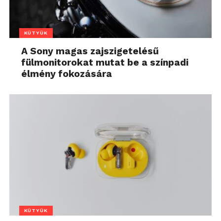
KÜTYÜK
A Sony magas zajszigetelésű
fülmonitorokat mutat be a színpadi
élmény fokozására
KÜTYÜK