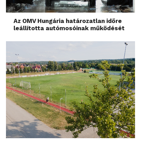
Az OMV Hungária határozatlan időre
leállította autómosóinak működését