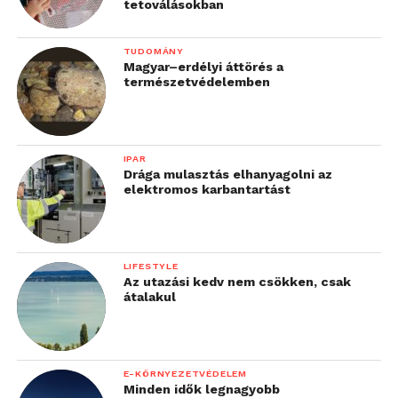
tetoválásokban
TUDOMÁNY
Magyar–erdélyi áttörés a
természetvédelemben
IPAR
Drága mulasztás elhanyagolni az
elektromos karbantartást
LIFESTYLE
Az utazási kedv nem csökken, csak
átalakul
E-KÖRNYEZETVÉDELEM
Minden idők legnagyobb