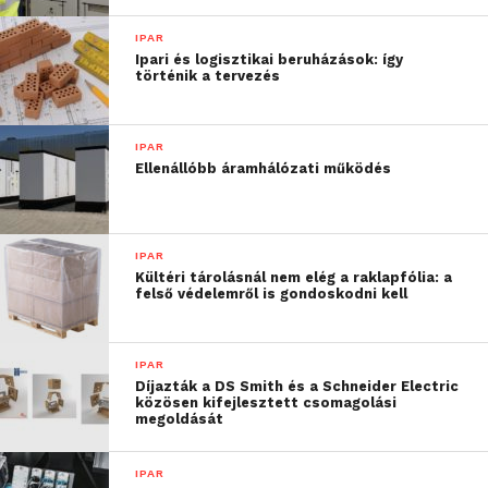
listaárcsökkentéssel
vásárolhatja meg az igényeihez
és munkafolyamataihoz tökéletesen illő Siemens
IPAR
HMI-paneleket.
Ipari és logisztikai beruházások: így
történik a tervezés
De – az árelőnyön kívül – mit nyer még? Milyen
érvek szólnak amellett, hogy tőlünk vagy a
IPAR
szerződött partnereinktől vásároljon?
Ellenállóbb áramhálózati működés
Összegyűjtöttük azokat a kulcsfontosságú
előnyöket, amelyek segíthetnek Önnek a döntésben.
IPAR
További friss híreket talál a
Technokrata
főoldalán!
Kültéri tárolásnál nem elég a raklapfólia: a
felső védelemről is gondoskodni kell
Csatlakozzon hozzánk a
Facebookon
is!
IPAR
Díjazták a DS Smith és a Schneider Electric
közösen kifejlesztett csomagolási
megoldását
IPAR