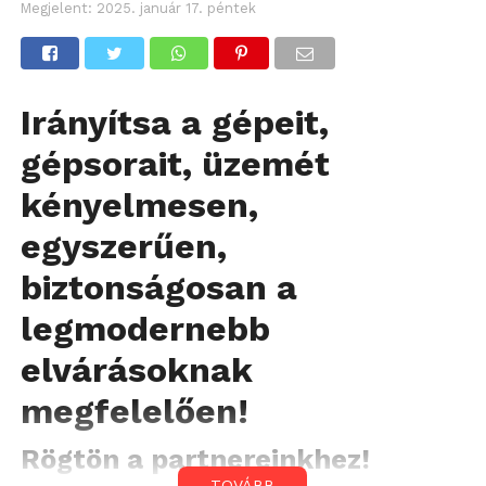
Megjelent:
2025. január 17. péntek
Irányítsa a gépeit,
gépsorait, üzemét
kényelmesen,
egyszerűen,
biztonságosan a
legmodernebb
elvárásoknak
megfelelően!
Rögtön a partnereinkhez!
TOVÁBB