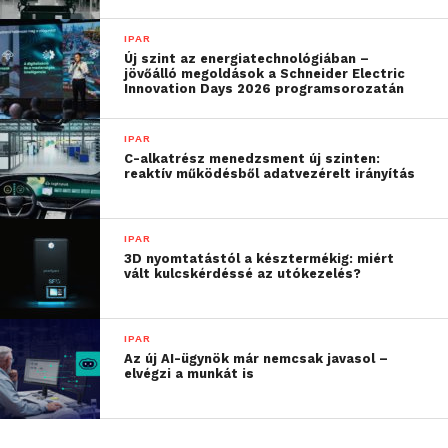
IPAR
Új szint az energiatechnológiában –
jövőálló megoldások a Schneider Electric
Innovation Days 2026 programsorozatán
IPAR
C-alkatrész menedzsment új szinten:
reaktív működésből adatvezérelt irányítás
IPAR
3D nyomtatástól a késztermékig: miért
vált kulcskérdéssé az utókezelés?
IPAR
Az új AI-ügynök már nemcsak javasol –
elvégzi a munkát is