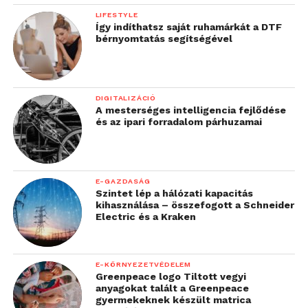
LIFESTYLE
Így indíthatsz saját ruhamárkát a DTF
bérnyomtatás segítségével
DIGITALIZÁCIÓ
A mesterséges intelligencia fejlődése
és az ipari forradalom párhuzamai
E-GAZDASÁG
Szintet lép a hálózati kapacitás
kihasználása – összefogott a Schneider
Electric és a Kraken
E-KÖRNYEZETVÉDELEM
Greenpeace logo Tiltott vegyi
anyagokat talált a Greenpeace
gyermekeknek készült matrica