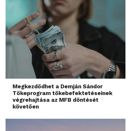
Megkezdődhet a Demján Sándor
Tőkeprogram tőkebefektetéseinek
végrehajtása az MFB döntését
követően