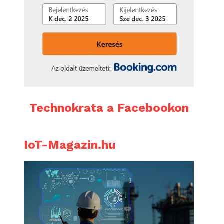
Technokrata a Facebookon
IoT-Magazin.hu