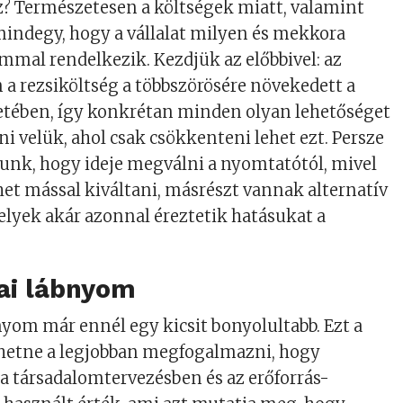
ez? Természetesen a költségek miatt, valamint
indegy, hogy a vállalat milyen és mekkora
mmal rendelkezik. Kezdjük az előbbivel: az
 a rezsiköltség a többszörösére növekedett a
setében, így konkrétan minden olyan lehetőséget
lni velük, ahol csak csökkenteni lehet ezt. Persze
unk, hogy ideje megválni a nyomtatótól, mivel
et mással kiváltani, másrészt vannak alternatív
lyek akár azonnal éreztetik hatásukat a
iai lábnyom
nyom már ennél egy kicsit bonyolultabb. Ezt a
ehetne a legjobban megfogalmazni, hogy
 társadalomtervezésben és az erőforrás-