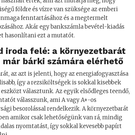
használt érték, ami azt mutatja meg, hogy
égű földre és vízre van szüksége az emberi
nmaga fenntartásához és a megtermelt
ozásához. Akár egy bankszámla bevétel-kiadás
et hasonlítani ezt a mutatót.
d iroda felé:
a környezetbarát
 már bárki számára elérhető
át, az azt is jelenti, hogy az energiafogyasztása
isabb, így a rezsiköltségek is sokkal kisebbek
n eszközt választunk. Az egyik elsődleges teendő,
tatót válasszunk, ami A vagy A+-os
ági besorolással rendelkezik. A környezetbarát
en amikor csak lehetőségünk van rá, mindig
ldalas nyomtatást, így sokkal kevesebb papírt
lni.