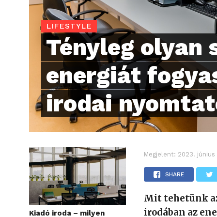
LIFESTYLE
Tényleg olyan 
energiát fogya
irodai nyomta
Megjelent:
2023. június
SHARE
Mit tehetünk a
irodában az ene
Kiadó iroda – milyen