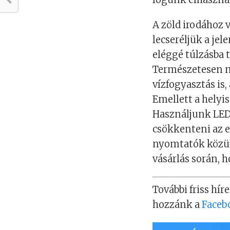
A zöld irodához 
lecseréljük a jel
eléggé túlzásba 
Természetesen n
vízfogyasztás is,
Emellett a helyi
Használjunk LED
csökkenteni az 
nyomtatók közül
vásárlás során, 
További friss híre
hozzánk a
Faceb