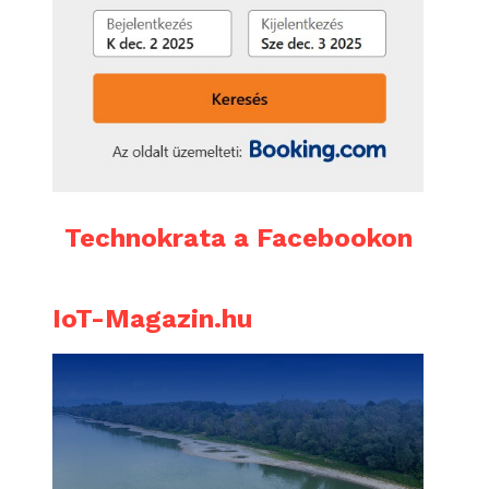
Technokrata a Facebookon
IoT-Magazin.hu