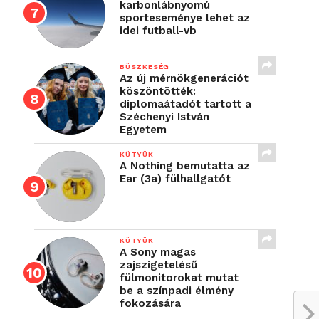
karbonlábnyomú
sporteseménye lehet az
idei futball-vb
BÜSZKESÉG
Az új mérnökgenerációt
köszöntötték:
diplomaátadót tartott a
Széchenyi István
Egyetem
KÜTYÜK
A Nothing bemutatta az
Ear (3a) fülhallgatót
KÜTYÜK
A Sony magas
zajszigetelésű
fülmonitorokat mutat
be a színpadi élmény
fokozására