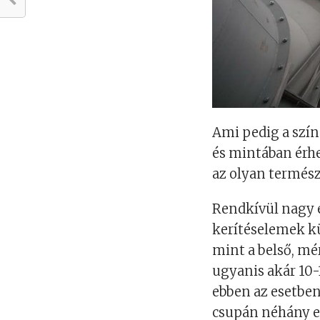
Ami pedig a szín
és mintában érhe
az olyan termész
Rendkívül nagy e
kerítéselemek kü
mint a belső, mé
ugyanis akár 10
ebben az esetben
csupán néhány el