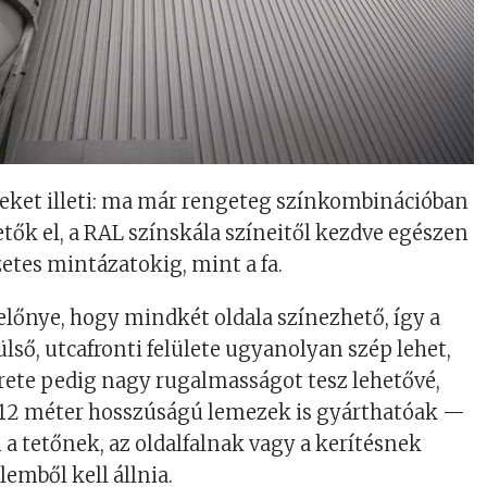
eket illeti: ma már rengeteg színkombinációban
tők el, a RAL színskála színeitől kezdve egészen
etes mintázatokig, mint a fa.
lőnye, hogy mindkét oldala színezhető, így a
lső, utcafronti felülete ugyanolyan szép lehet,
rete pedig nagy rugalmasságot tesz lehetővé,
-12 méter hosszúságú lemezek is gyárthatóak —
 a tetőnek, az oldalfalnak vagy a kerítésnek
emből kell állnia.