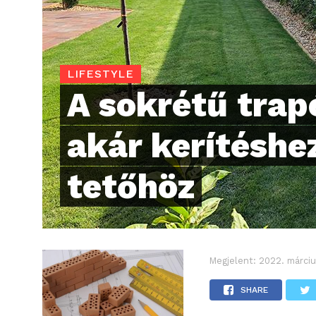
LIFESTYLE
A sokrétű tra
akár kerítéshe
tetőhöz
Megjelent:
2022. márciu
SHARE