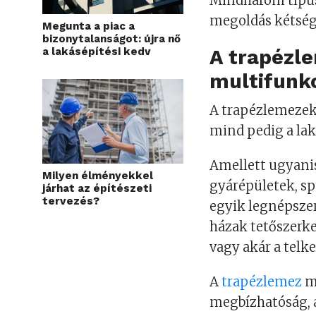
Mindhárom típus
megoldás kétség
Megunta a piac a
bizonytalanságot: újra nő
a lakásépítési kedv
A trapézl
multifunkc
A trapézlemezeke
mind pedig a lak
Amellett ugyanis
Milyen élményekkel
gyárépületek, s
járhat az építészeti
tervezés?
egyik legnépszer
házak tetőszerke
vagy akár a telk
A
trapézlemez
mu
megbízhatóság, 