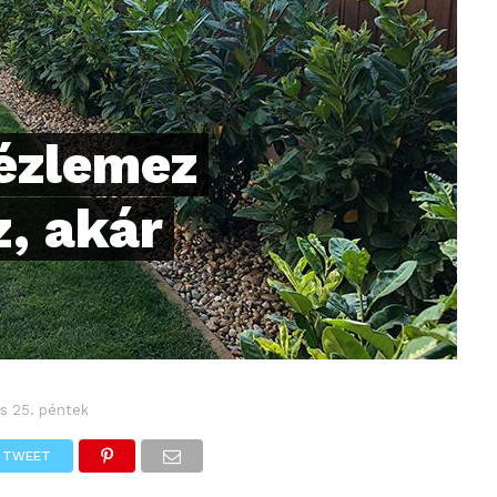
pézlemez
z, akár
s 25. péntek
TWEET