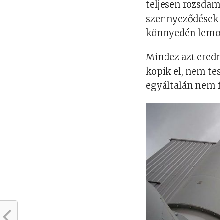
teljesen rozsdam
szennyeződések 
könnyedén lemos
Mindez azt ered
kopik el, nem tes
egyáltalán nem f