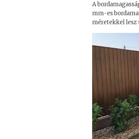
A bordamagasság 
mm-es bordamaga
méretekkel lesz 