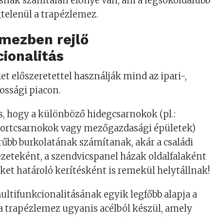
nak számtalan előnye van, ám a legsokoldalúbb
telenül a trapézlemez.
emezben rejlő
ionalitás
t előszeretettel használják mind az ipari-,
ossági piacon.
, hogy a különböző hidegcsarnokok (pl.:
portcsarnokok vagy mezőgazdasági épületek)
űbb burkolatának számítanak, akár a családi
zeteként, a szendvicspanel házak oldalfalaként
eket határoló kerítésként is remekül helytállnak!
ltifunkcionalitásának egyik legfőbb alapja a
a trapézlemez ugyanis acélból készül, amely