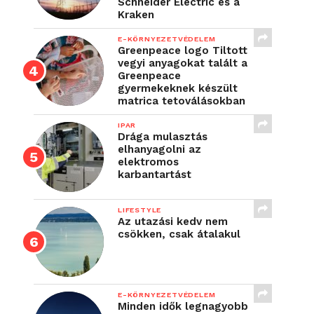
Schneider Electric és a
Kraken
E-KÖRNYEZETVÉDELEM
Greenpeace logo Tiltott
vegyi anyagokat talált a
Greenpeace
gyermekeknek készült
matrica tetoválásokban
IPAR
Drága mulasztás
elhanyagolni az
elektromos
karbantartást
LIFESTYLE
Az utazási kedv nem
csökken, csak átalakul
E-KÖRNYEZETVÉDELEM
Minden idők legnagyobb