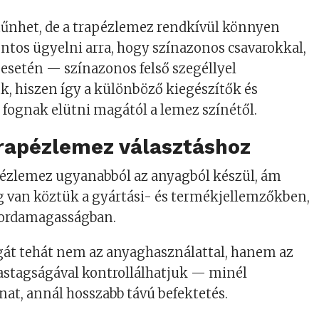
tűnhet, de a trapézlemez rendkívül könnyen
ontos ügyelni arra, hogy színazonos csavarokkal,
s esetén — színazonos felső szegéllyel
k, hiszen így a különböző kiegészítők és
fognak elütni magától a lemez színétől.
trapézlemez választáshoz
ézlemez ugyanabból az anyagból készül, ám
g van köztük a gyártási- és termékjellemzőkben,
bordamagasságban.
át tehát nem az anyaghasználattal, hanem az
astagságával kontrollálhatjuk — minél
nat, annál hosszabb távú befektetés.