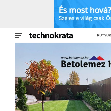
A sokrétű trapézlemez akár kerítéshez
KÜTYÜK