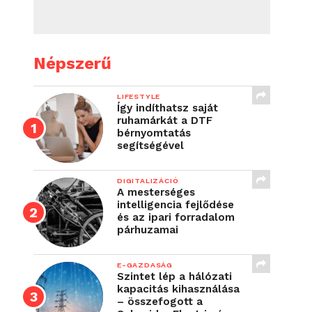
Népszerű
LIFESTYLE
Így indíthatsz saját
ruhamárkát a DTF
bérnyomtatás
segítségével
DIGITALIZÁCIÓ
A mesterséges
intelligencia fejlődése
és az ipari forradalom
párhuzamai
E-GAZDASÁG
Szintet lép a hálózati
kapacitás kihasználása
– összefogott a