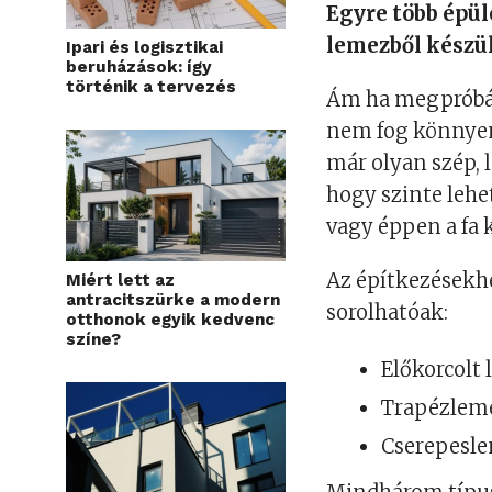
Egyre több épül
lemezből készül
Ipari és logisztikai
beruházások: így
történik a tervezés
Ám ha megpróbálu
nem fog könnye
már olyan szép, 
hogy szinte lehe
vagy éppen a fa k
Az építkezésekh
Miért lett az
antracitszürke a modern
sorolhatóak:
otthonok egyik kedvenc
színe?
Előkorcolt
Trapézlem
Cserepesl