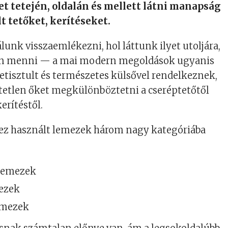
et tetején, oldalán és mellett látni manapság
t tetőket, kerítéseket.
nk visszaemlékezni, hol láttunk ilyet utoljára,
n menni — a mai modern megoldások ugyanis
letisztult és természetes külsővel rendelkeznek,
tetlen őket megkülönböztetni a cseréptetőtől
erítéstől.
ez használt lemezek három nagy kategóriába
 lemezek
ezek
emezek