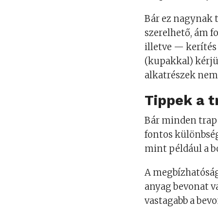
Bár ez nagynak 
szerelhető, ám f
illetve — keríté
(kupakkal) kérjü
alkatrészek nem 
Tippek a 
Bár minden trap
fontos különbsé
mint például a 
A megbízhatóság
anyag bevonat v
vastagabb a bevo