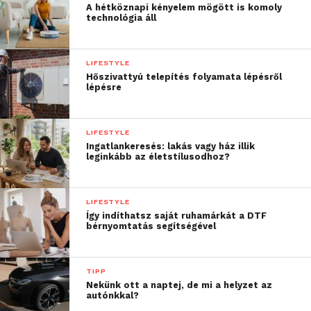
A hétköznapi kényelem mögött is komoly
technológia áll
LIFESTYLE
Hőszivattyú telepítés folyamata lépésről
lépésre
LIFESTYLE
Ingatlankeresés: lakás vagy ház illik
leginkább az életstílusodhoz?
LIFESTYLE
Így indíthatsz saját ruhamárkát a DTF
bérnyomtatás segítségével
TIPP
Nekünk ott a naptej, de mi a helyzet az
autónkkal?