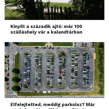
Kinyílt a századik ajtó: már 100
szálláshely vár a kalandtárban
Elfelejtetted, meddig parkolsz? Már