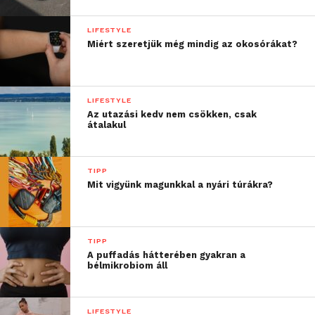
LIFESTYLE
Miért szeretjük még mindig az okosórákat?
LIFESTYLE
Az utazási kedv nem csökken, csak
átalakul
TIPP
Mit vigyünk magunkkal a nyári túrákra?
TIPP
A puffadás hátterében gyakran a
bélmikrobiom áll
LIFESTYLE