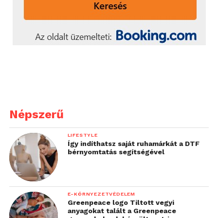
Népszerű
LIFESTYLE
Így indíthatsz saját ruhamárkát a DTF
bérnyomtatás segítségével
E-KÖRNYEZETVÉDELEM
Greenpeace logo Tiltott vegyi
anyagokat talált a Greenpeace