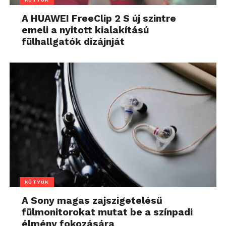
A HUAWEI FreeClip 2 S új szintre
emeli a nyitott kialakítású
fülhallgatók dizájnját
KÜTYÜK
A Sony magas zajszigetelésű
fülmonitorokat mutat be a színpadi
élmény fokozására