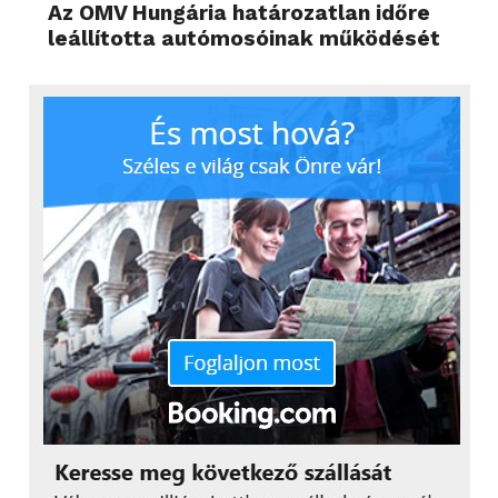
Az OMV Hungária határozatlan időre
leállította autómosóinak működését