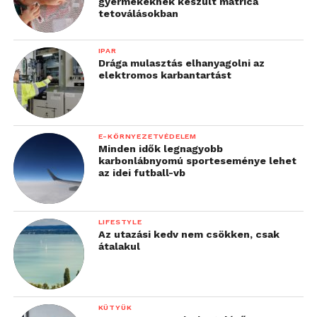
gyermekeknek készült matrica
tetoválásokban
IPAR
Drága mulasztás elhanyagolni az
elektromos karbantartást
E-KÖRNYEZETVÉDELEM
Minden idők legnagyobb
karbonlábnyomú sporteseménye lehet
az idei futball-vb
LIFESTYLE
Az utazási kedv nem csökken, csak
átalakul
KÜTYÜK