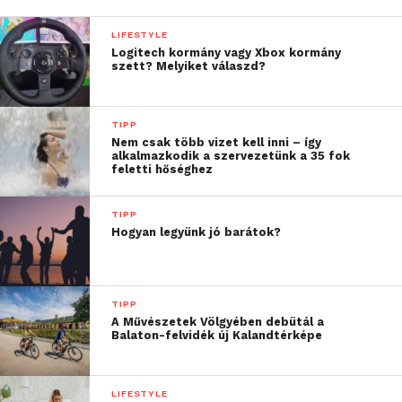
LIFESTYLE
Logitech kormány vagy Xbox kormány
szett? Melyiket válaszd?
TIPP
Nem csak több vizet kell inni – így
alkalmazkodik a szervezetünk a 35 fok
feletti hőséghez
TIPP
Hogyan legyünk jó barátok?
TIPP
A Művészetek Völgyében debütál a
Balaton-felvidék új Kalandtérképe
LIFESTYLE