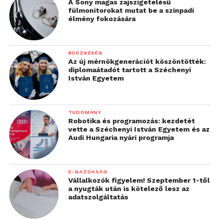
A Sony magas zajszigetelésű
fülmonitorokat mutat be a színpadi
élmény fokozására
BÜSZKESÉG
Az új mérnökgenerációt köszöntötték:
diplomaátadót tartott a Széchenyi
István Egyetem
TUDOMÁNY
Robotika és programozás: kezdetét
vette a Széchenyi István Egyetem és az
Audi Hungaria nyári programja
E-GAZDASÁG
Vállalkozók figyelem! Szeptember 1-től
a nyugták után is kötelező lesz az
adatszolgáltatás