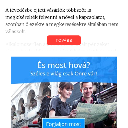
A tévedésbe ejtett vásárlók többször is
megkísérelték felvenni a nővel a kapcsolatot,
azonban ő ezekre a megkeresésekre általában nem
válaszolt.
TOVÁBB
Alkalomszerűen azonban visszautalt pénzeket
olyanoknak, akik rendőrségi feljelentést helyeztek
kilátásba.
A Zalai Hírlap az eset kapcsán rendőrségi közlés
alapján arról is beszámolt, hogy az összesen
mintegy 850 ezer forint kárt okozó nő debreceni. Az
akkor 26 éves egyetemista nő ellen azért Zalában
indult nyomozás és végül a vádemelés is itt történt,
mert egy pórul járt zalacsányi vevő jelentette fel.