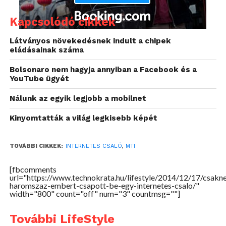
Kapcsolódó cikkek
Látványos növekedésnek indult a chipek
eládásainak száma
Bolsonaro nem hagyja annyiban a Facebook és a
YouTube ügyét
Nálunk az egyik legjobb a mobilnet
Kinyomtatták a világ legkisebb képét
Forrás: MTI
TOVÁBBI CIKKEK:
INTERNETES CSALÓ
,
MTI
[fbcomments
url="https://www.technokrata.hu/lifestyle/2014/12/17/csakn
haromszaz-embert-csapott-be-egy-internetes-csalo/"
width="800" count="off" num="3" countmsg=""]
További LifeStyle