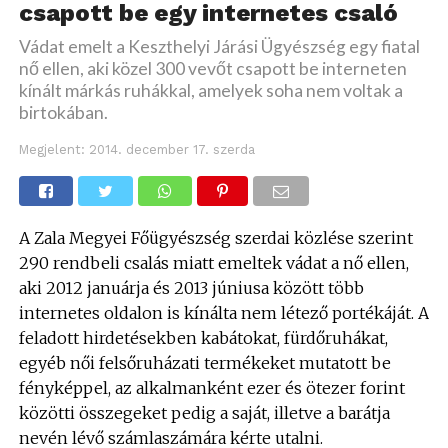
csapott be egy internetes csaló
Vádat emelt a Keszthelyi Járási Ügyészség egy fiatal
nő ellen, aki közel 300 vevőt csapott be interneten
kínált márkás ruhákkal, amelyek soha nem voltak a
birtokában.
Megjelent:
2014. december 17. szerda
A Zala Megyei Főügyészség szerdai közlése szerint
290 rendbeli csalás miatt emeltek vádat a nő ellen,
aki 2012 januárja és 2013 júniusa között több
internetes oldalon is kínálta nem létező portékáját. A
feladott hirdetésekben kabátokat, fürdőruhákat,
egyéb női felsőruházati termékeket mutatott be
fényképpel, az alkalmanként ezer és ötezer forint
közötti összegeket pedig a saját, illetve a barátja
nevén lévő számlaszámára kérte utalni.