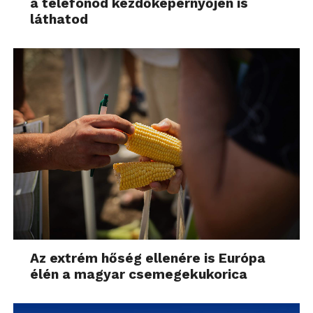
a telefonod kezdőképernyőjén is
láthatod
Az extrém hőség ellenére is Európa
élén a magyar csemegekukorica