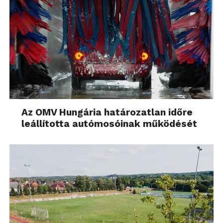
Az OMV Hungária határozatlan időre
leállította autómosóinak működését