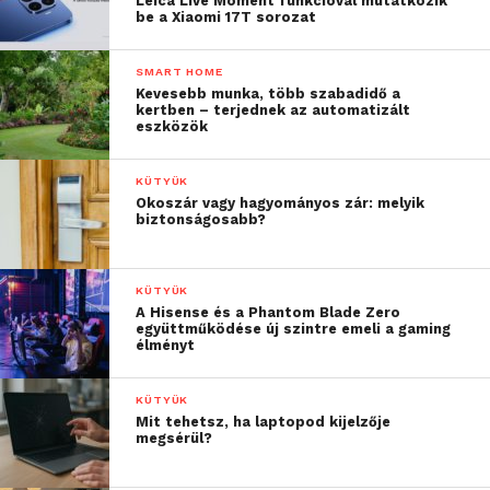
Leica Live Moment funkcióval mutatkozik
be a Xiaomi 17T sorozat
SMART HOME
Kevesebb munka, több szabadidő a
kertben – terjednek az automatizált
eszközök
KÜTYÜK
Okoszár vagy hagyományos zár: melyik
biztonságosabb?
KÜTYÜK
A Hisense és a Phantom Blade Zero
együttműködése új szintre emeli a gaming
élményt
KÜTYÜK
Mit tehetsz, ha laptopod kijelzője
megsérül?