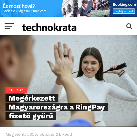
KÜTYÜK
Megérkezett
Magyarországra a RingPay
fizető gyűrű
Megjelent:
2025. október 21. kedd