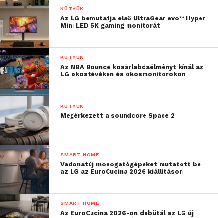
KÜTYÜK
Az LG bemutatja első UltraGear evo™ Hyper
Mini LED 5K gaming monitorát
KÜTYÜK
Az NBA Bounce kosárlabdaélményt kínál az
LG okostévéken és okosmonitorokon
KÜTYÜK
Megérkezett a soundcore Space 2
SMART HOME
Vadonatúj mosogatógépeket mutatott be
az LG az EuroCucina 2026 kiállításon
SMART HOME
Az EuroCucina 2026-on debütál az LG új