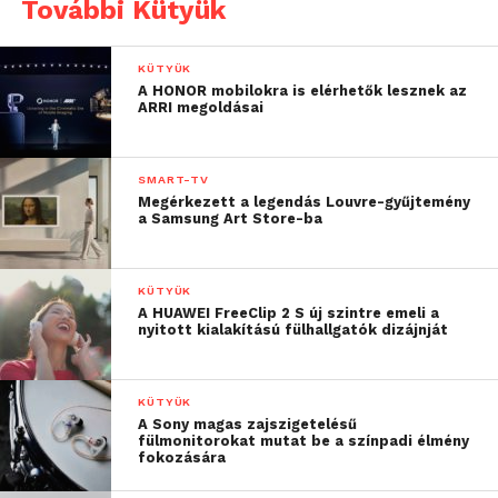
További Kütyük
digitális banki megoldásokkal támogatott,
kiszolgáltatott helyzetű ügyfelek számára nyújt
szolgáltatásokat. A gyűrű eredetileg az ő igényeikre
KÜTYÜK
A HONOR mobilokra is elérhetők lesznek az
készült, de mára bárki számára elérhető, aki
ARRI megoldásai
kényelmes, diszkrét és biztonságos fizetési
alternatívát keres.
SMART-TV
Megérkezett a legendás Louvre-gyűjtemény
a Samsung Art Store-ba
KÜTYÜK
A HUAWEI FreeClip 2 S új szintre emeli a
nyitott kialakítású fülhallgatók dizájnját
KÜTYÜK
A Sony magas zajszigetelésű
fülmonitorokat mutat be a színpadi élmény
fokozására