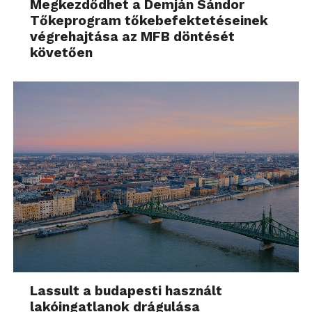
Megkezdődhet a Demján Sándor
Tőkeprogram tőkebefektetéseinek
végrehajtása az MFB döntését
követően
Lassult a budapesti használt
lakóingatlanok drágulása