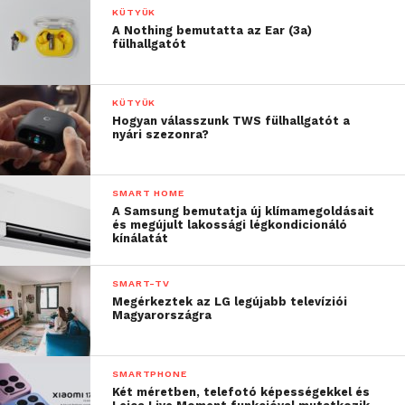
KÜTYÜK
A Nothing bemutatta az Ear (3a)
fülhallgatót
KÜTYÜK
Hogyan válasszunk TWS fülhallgatót a
nyári szezonra?
A termék mostantól hivatalosan is megvásárolható
Magyarországon
https://
ringpay.com/hu-hu
SMART HOME
A Samsung bemutatja új klímamegoldásait
További friss híreket talál a
Technokrata
főoldalán!
és megújult lakossági légkondicionáló
kínálatát
Csatlakozzon hozzánk a
Facebookon
is!
SMART-TV
Megérkeztek az LG legújabb televíziói
Magyarországra
SMARTPHONE
Két méretben, telefotó képességekkel és