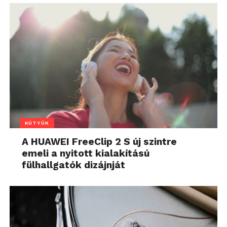
KÜTYÜK
A HUAWEI FreeClip 2 S új szintre
emeli a nyitott kialakítású
fülhallgatók dizájnját