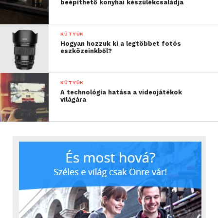
beépíthető konyhai készülékcsaládja
KÜTYÜK
Hogyan hozzuk ki a legtöbbet fotós
eszközeinkből?
KÜTYÜK
A technológia hatása a videojátékok
világára