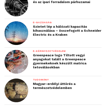
és az ipari forradalom párhuzamai
E-GAZDASÁG
Szintet lép a hálózati kapacitás
kihasználása – összefogott a Schneider
Electric és a Kraken
E-KÖRNYEZETVÉDELEM
Greenpeace logo Tiltott vegyi
anyagokat talált a Greenpeace
gyermekeknek készült matrica
tetoválásokban
TUDOMÁNY
Magyar–erdélyi áttörés a
természetvédelemben