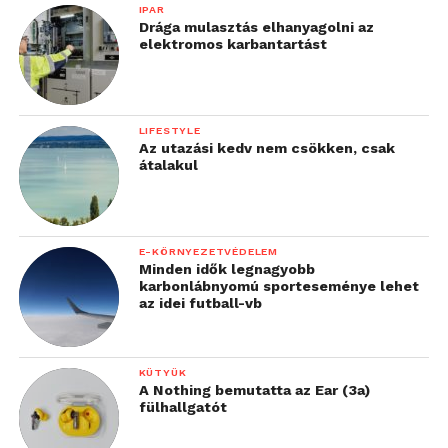
IPAR
Drága mulasztás elhanyagolni az
elektromos karbantartást
LIFESTYLE
Az utazási kedv nem csökken, csak
átalakul
E-KÖRNYEZETVÉDELEM
Minden idők legnagyobb
karbonlábnyomú sporteseménye lehet
az idei futball-vb
KÜTYÜK
A Nothing bemutatta az Ear (3a)
fülhallgatót