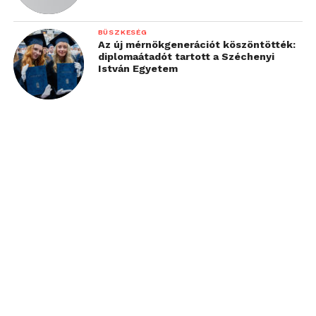
BÜSZKESÉG
Az új mérnökgenerációt köszöntötték:
diplomaátadót tartott a Széchenyi
István Egyetem