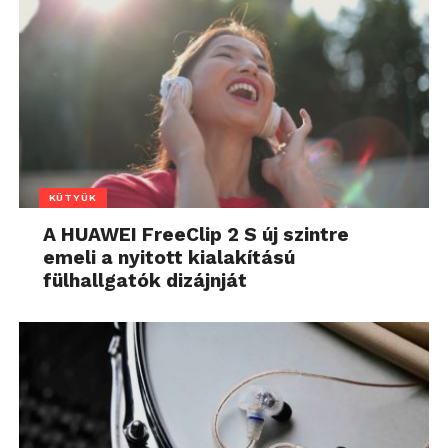
KÜTYÜK
A HUAWEI FreeClip 2 S új szintre
emeli a nyitott kialakítású
fülhallgatók dizájnját