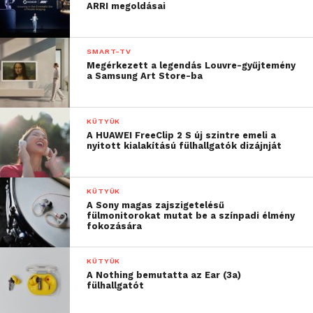
A 10 bites színfeldolgozásnak és a DCI-P3 színtéren
ARRI megoldásai
1 milliárd szín megjelenítésének köszönhetően az
LX-4K3500Z életteli és színhű vetítést tesz lehetővé
SMART-TV
bármilyen további szűrő használata nélkül. A két
Megérkezett a legendás Louvre-gyűjtemény
színes fényforrást és foszfortárcsát tartalmazó
a Samsung Art Store-ba
lézeres optikai rendszere széles színskálát képes
megjeleníteni a natív 4K videóforrásokban, így
KÜTYÜK
szinte azt érezhetjük, hogy mi is benne vagyunk a
A HUAWEI FreeClip 2 S új szintre emeli a
képben. A 3-chipes DLP, a HDR és a 30 000:1
nyitott kialakítású fülhallgatók dizájnját
dinamikus kontrasztarány élénk színeket és
mélyebb feketéket eredményez, mindezt
KÜTYÜK
színbontás nélkül, ezáltal tökéletesen visszaadja az
A Sony magas zajszigetelésű
eredeti látványt. A még nagyobb rugalmasság és
fülmonitorokat mutat be a színpadi élmény
fokozására
kiváló optikai jellemzők érdekében az LX-4K3500Z
hét különböző objektívvel használható, amelyek 2
KÜTYÜK
és 176 méter közötti távolságból kiváló minőségű
A Nothing bemutatta az Ear (3a)
vetítést kínálnak a 100 – 1000” méretű
fülhallgatót
képernyőkön.