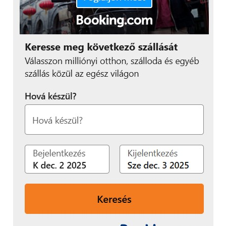
30-as stand
).
LX-4K3500Z főbb
tulajdonságok:
Natív 4K felbontás (4096 x 2160 pixel)
17:9 képméretarány
3 x 1.38” DLP a színbontás nélküli kiváló
színvisszaadásért
Alacsony üzemeltetési költség, 20 000
óra élettartam, karbantartásmentes
kivitel
40 000 lumen fényerő, ragyogó, tiszta
képek
Porvédett optika, kombinált folyadék-
és léghűtés a fokozott megbízhatóság