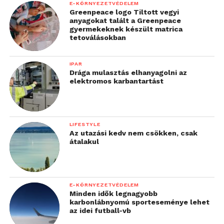
E-KÖRNYEZETVÉDELEM
Greenpeace logo Tiltott vegyi
anyagokat talált a Greenpeace
gyermekeknek készült matrica
tetoválásokban
IPAR
Drága mulasztás elhanyagolni az
elektromos karbantartást
LIFESTYLE
Az utazási kedv nem csökken, csak
átalakul
E-KÖRNYEZETVÉDELEM
Minden idők legnagyobb
karbonlábnyomú sporteseménye lehet
az idei futball-vb