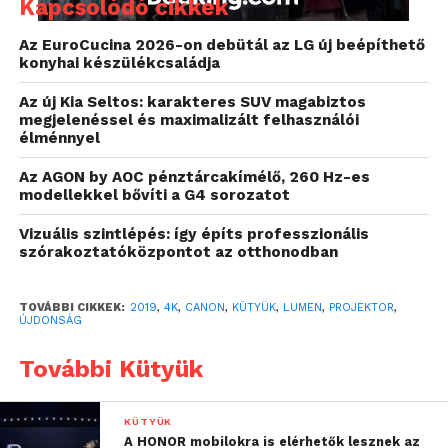
élvezetes látványt
Kapcsolódó cikkek
biztosít.
Az EuroCucina 2026-on debütál az LG új beépíthető
konyhai készülékcsaládja
Az új Kia Seltos: karakteres SUV magabiztos
megjelenéssel és maximalizált felhasználói
élménnyel
Az AGON by AOC pénztárcakímélő, 260 Hz-es
modellekkel bővíti a G4 sorozatot
Vizuális szintlépés: így építs professzionális
szórakoztatóközpontot az otthonodban
TOVÁBBI CIKKEK:
2019
,
4K
,
CANON
,
KÜTYÜK
,
LUMEN
,
PROJEKTOR
,
ÚJDONSÁG
További Kütyük
Erőteljes és pontos optikai
technológia
KÜTYÜK
A HONOR mobilokra is elérhetők lesznek az