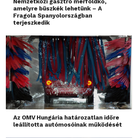
Nemzetközi gasztro mérföldkő,
amelyre büszkék lehetünk – A
Fragola Spanyolországban
terjeszkedik
Az OMV Hungária határozatlan időre
leállította autómosóinak működését