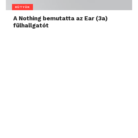
KÜTYÜK
A Nothing bemutatta az Ear (3a)
fülhallgatót