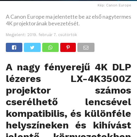
Kép: Canon Europe
A Canon Europe ma jelentette be az első nagytermes
4K projektorának bevezetését.
Megjelent:
2019. február 7. csütörtök
A nagy fényerejű 4K DLP
lézeres LX-4K3500Z
projektor számos
cserélhető lencsével
kompatibilis, és különféle
helyszíneken és kihívást
jelentő környezetekben