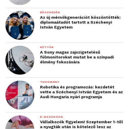
BÜSZKESÉG
Az új mérnökgenerációt köszöntötték:
diplomaátadót tartott a Széchenyi
István Egyetem
KÜTYÜK
A Sony magas zajszigetelésű
fülmonitorokat mutat be a színpadi
élmény fokozására
TUDOMÁNY
Robotika és programozás: kezdetét
vette a Széchenyi István Egyetem és az
Audi Hungaria nyári programja
E-GAZDASÁG
Vállalkozók figyelem! Szeptember 1-től
a nyugták után is kötelező lesz az