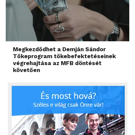
Megkezdődhet a Demján Sándor
Tőkeprogram tőkebefektetéseinek
végrehajtása az MFB döntését
követően