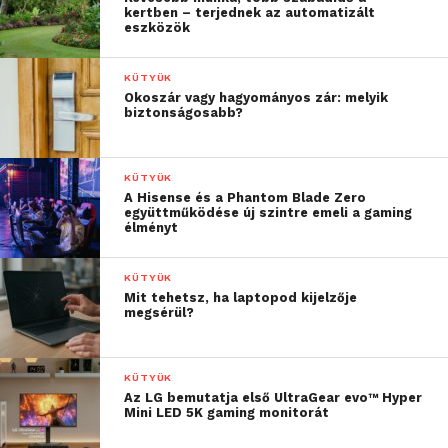
többek között az egészségügyi oktatáshoz és nagy
kertben – terjednek az automatizált
eszközök
orvosi konferenciákhoz szükséges szürkeskála-
megjelenítésre szolgáló DICOM sim képmód.
KÜTYÜK
Okoszár vagy hagyományos zár: melyik
Rugalmas üzembe helyezésre
biztonságosabb?
tervezve
Mivel az LX-4K3500Z bármilyen 360 fokos
KÜTYÜK
elrendezésben felszerelhető és portré módban is
A Hisense és a Phantom Blade Zero
együttműködése új szintre emeli a gaming
használható, szinte bármilyen térben üzembe lehet
élményt
helyezni. Előadótermekben is ideális, hiszen négy
sarokponton alapuló trapéztorzítás-korrekcióra,
KÜTYÜK
sarokállításra és a geometriai torzítás
Mit tehetsz, ha laptopod kijelzője
megsérül?
kiküszöbölésére alkalmas szoftvert alkalmaz az
egyenetlen felületekre, például sarkokra vagy ívelt
falakra vetítéskor jellemző torzítás
KÜTYÜK
kiküszöböléséhez. A beépített edge-blending
Az LG bemutatja első UltraGear evo™ Hyper
Mini LED 5K gaming monitorát
funkció a pixelek pozíciójának korrigálásával