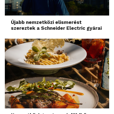
Újabb nemzetközi elismerést
szereztek a Schneider Electric gyárai